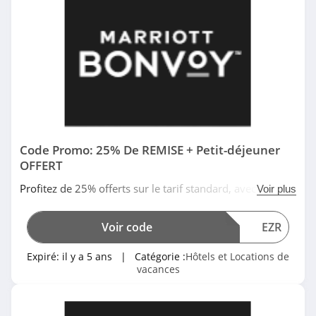
H10 Hotels
4.8
Code Promo: 25% De REMISE + Petit-déjeuner
OFFERT
Profitez de 25% offerts sur le tarif standard, avec petit-
Voir plus
déjeuner gratuit en Europe, au Moyen-Orient et en
Afrique pour les membres de Marriott Bonvoy, les
Voir code
EZR
autres clients d'une réduction de 20% en utilisant ce
code promo Marriott. Date limitée!
Expiré:
il y a 5 ans
| Catégorie :
Hôtels et Locations de
vacances