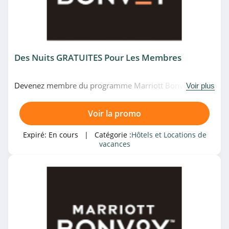
Booking.com
4.1
VeryChic
Des Nuits GRATUITES Pour Les Membres
4.9
Trip.com
Devenez membre du programme Marriott Bonvoy et
Voir plus
gagnez des nuits gratuites. Allez-y!
4.4
Voir la promo
Best Western
Expiré:
En cours
| Catégorie :
Hôtels et Locations de
4.3
vacances
Brit Hotel
4.4
B&B Hotels
4.3