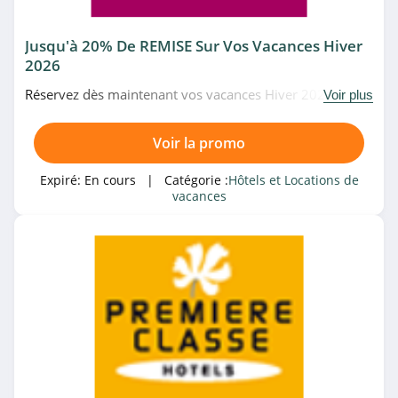
Jusqu'à 20% De REMISE Sur Vos Vacances Hiver
2026
Réservez dès maintenant vos vacances Hiver 2026 et
Voir plus
profitez de jusqu'à 20% offerts + l'offre "Remboursement
garanti" chez Belambra. Date limitée!
Voir la promo
Expiré:
En cours
| Catégorie :
Hôtels et Locations de
vacances