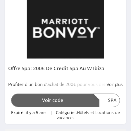
Offre Spa: 200€ De Credit Spa Au W Ibiza
Profitez d'un bon d’achat de 200€ pour vous détendre
Voir plus
dans le Spa au W Ibiza en utilisant ce code promo
Marriott. À saisir!
Voir code
SPA
Expiré:
il y a 5 ans
| Catégorie :
Hôtels et Locations de
vacances