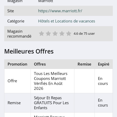
Magasin
Marriott
coupons pour économiser au maximum sur votre commande.
Site
https://www.marriott.fr/
Catégorie
Hôtels et Locations de vacances
1 étoile
2 étoile
3 étoile
4 étoile
5 étoile
Magasin
4.6 de 75 user
recommandé
Meilleures Offres
Promotion
Offres
Remise
Expiré
Tous Les Meilleurs
Coupons Marriott
En
Offre
Vérifiés En Août
cours
2026
Séjour Et Repas
En
Remise
GRATUITS Pour Les
cours
Enfants