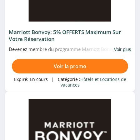
Locatour
4.3
Promovacances
Marriott Bonvoy: 5% OFFERTS Maximum Sur
4.8
Votre Réservation
Maeva
Devenez membre du programme Marriott Bonvoy et
Voir plus
bénéficiez une réduction d’au moins 2% les jours de la
4.5
semaine et jusqu’à 5% les week-ends. N'hésitez pas!
Voir la promo
NRJ Mobile
Expiré:
En cours
| Catégorie :
Hôtels et Locations de
4.6
vacances
Marriott
4.6
Marriott
4.6