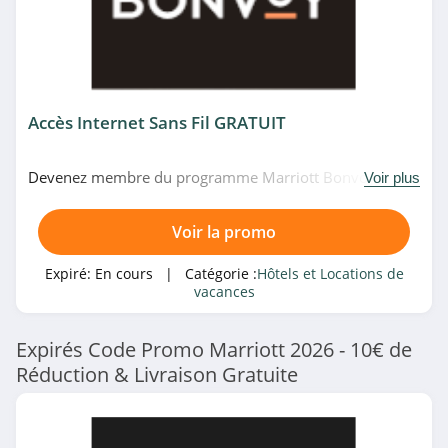
Iberostar
4.9
Locasun
Accès Internet Sans Fil GRATUIT
4.5
Homair
Devenez membre du programme Marriott Bonvoy et
Voir plus
profitez de Wi-Fi gratuit dans les hôtels participants.
4.1
Venez vite!
Voir la promo
Barceló
Expiré:
En cours
| Catégorie :
Hôtels et Locations de
4.2
vacances
Radisson Hotels
Expirés Code Promo Marriott 2026 - 10€ de
4.8
Réduction & Livraison Gratuite
Hilton
4.8