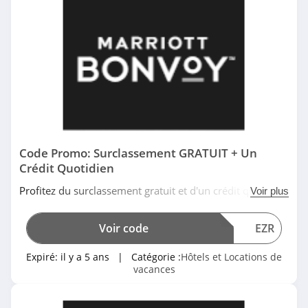
Code Promo: Surclassement GRATUIT + Un
Crédit Quotidien
Profitez du surclassement gratuit et d'un crédit quotidien
Voir plus
de 50€ dans los hôtels de luxe en Europe, au Moyen-
Orient et en Afrique avec ce code promo si vous êtes
Voir code
EZR
membre Marriott Bonvoy. Date limitée!
Expiré:
il y a 5 ans
| Catégorie :
Hôtels et Locations de
vacances