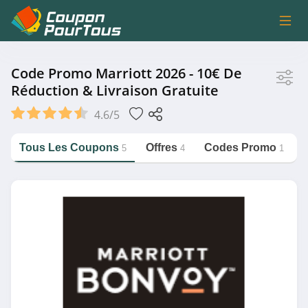
Magasin
Code Promo Marriott 2026 - 10€ De
Réduction & Livraison Gratuite
Marriott
4.6/5
B&B Hotels
Bikeinn
Tous Les Coupons
Offres
Codes Promo
5
4
1
MediaMarkt Belgique
https://couponpourtous.fr/marriott
Fizzer
Voir plus
Catégorie