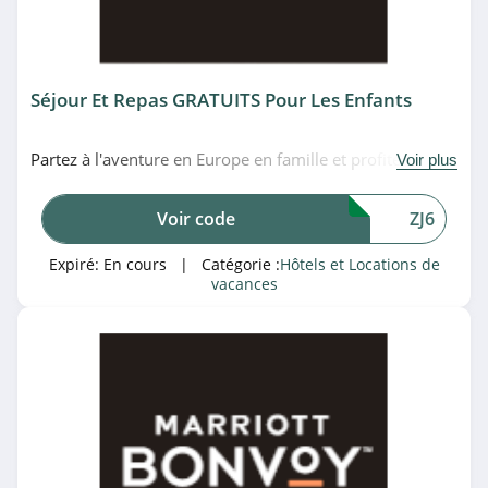
Hôtels et Locations de
4.7
vacances
Campanile
Séjour Et Repas GRATUITS Pour Les Enfants
4.1
Partez à l'aventure en Europe en famille et profitez du
Odalys
Voir plus
séjour et des repas gratuits pour deux enfants de moins
4.2
de 12 ans en utilisant ce code promo Marriott.
Voir code
ZJ6
N'attendez plus!
Goélia
Expiré:
En cours
| Catégorie :
Hôtels et Locations de
4.6
vacances
Kyriad
4.2
NH Hôtels
4.6