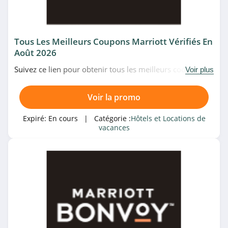
Hôtels et Locations de
vacances
Tous Les Meilleurs Coupons Marriott Vérifiés En
Août 2026
Magasin associé
Suivez ce lien pour obtenir tous les meilleurs codes
Voir plus
Airbnb
promo, bons plans et promotions Marriott du moment.
4.8
Venez très vite!
Voir la promo
Belambra
Expiré:
En cours
| Catégorie :
Hôtels et Locations de
4.5
vacances
Première Classe
4.8
Catégories associées
Hotels.com
5.0
Hôtels et Locations de
vacances
Appart'City