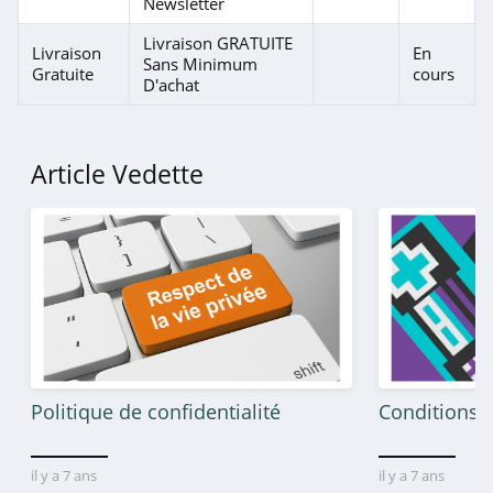
Newsletter
Hostinger
Livraison GRATUITE
Livraison
En
4.5
Sans Minimum
Gratuite
cours
D'achat
Hubside Store
4.7
Article Vedette
Samsung Canada
4.0
Okamac
4.6
Whirlpool
4.3
Politique de confidentialité
Conditions g
Blackview
4.8
il y a 7 ans
il y a 7 ans