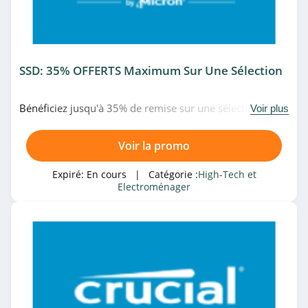
Villatech
4.2
Son-Vidéo.com
SSD: 35% OFFERTS Maximum Sur Une Sélection
4.0
Pixmania
Bénéficiez jusqu'à 35% de remise sur une sélection de
Voir plus
SSD pour le Black Friday chez Crucial. Date limitée!
4.2
Voir la promo
studioSPORT
Expiré:
En cours
| Catégorie :
High-Tech et
4.0
Electroménager
GSM55
4.7
MiniInTheBox
4.1