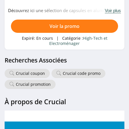
JBL
4.4
Découvrez ici une sélection de capsules en aluminium
Voir plus
chez SENSEO. Venez vite!
Digixo
Voir la promo
4.8
Expiré:
En cours
| Catégorie :
High-Tech et
Allo Allo
Electroménager
4.3
Recherches Associées
Conrad
Crucial coupon
Crucial code promo
4.3
Crucial promotion
Canon
4.4
À propos de Crucial
Fnac Suisse
4.9