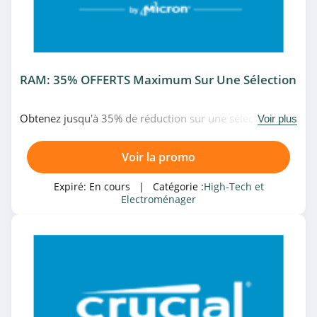
Missnumerique
4.5
Domomat
RAM: 35% OFFERTS Maximum Sur Une Sélection
4.3
Digit-photo
Obtenez jusqu'à 35% de réduction sur une sélection de
Voir plus
RAM pour le Black Friday chez Crucial. Date limitée!
4.3
Voir la promo
eBay
Expiré:
En cours
| Catégorie :
High-Tech et
4.7
Electroménager
Banggood
4.6
Vente Du Diable
4.8