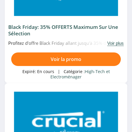
4.0
Ubaldi
Black Friday: 35% OFFERTS Maximum Sur Une
4.2
Sélection
Profitez d'offre Black Friday allant jusqu'à 35% de remise
Materiel.net
Voir plus
sur une selection de mémoires et SSD chez Crucial. Date
4.5
limitée!
Voir la promo
Back Market
Expiré:
En cours
| Catégorie :
High-Tech et
4.8
Electroménager
Top Achat
4.8
RhinoShield
4.5