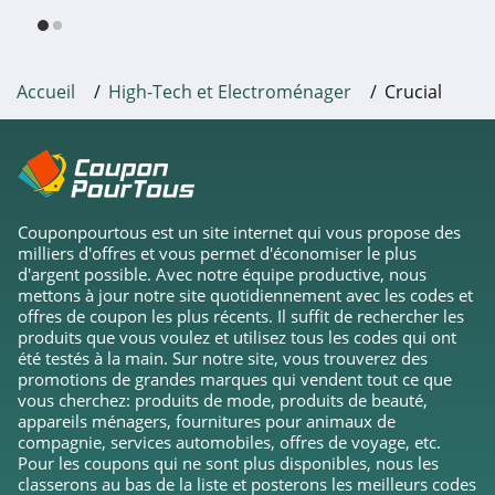
Grandado
4.9
Accueil
High-Tech et Electroménager
Crucial
Ninja Kitchen
4.6
MemoryPC
Couponpourtous est un site internet qui vous propose des
4.4
milliers d'offres et vous permet d'économiser le plus
d'argent possible. Avec notre équipe productive, nous
Logitech G
mettons à jour notre site quotidiennement avec les codes et
offres de coupon les plus récents. Il suffit de rechercher les
4.4
produits que vous voulez et utilisez tous les codes qui ont
été testés à la main. Sur notre site, vous trouverez des
Shark Clean
promotions de grandes marques qui vendent tout ce que
vous cherchez: produits de mode, produits de beauté,
4.9
appareils ménagers, fournitures pour animaux de
compagnie, services automobiles, offres de voyage, etc.
Senetic
Pour les coupons qui ne sont plus disponibles, nous les
classerons au bas de la liste et posterons les meilleurs codes
4.7