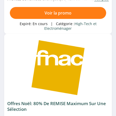
promo chez Rue Du Commerce. À ne pas rater!
GoPro Canada
Voir la promo
4.4
Expiré:
En cours
| Catégorie :
High-Tech et
Electroménager
Withings
4.3
Acer
4.8
Samsung
5.0
OnePlus
4.0
Offres Noël: 80% De REMISE Maximum Sur Une
Sélection
Gearbest