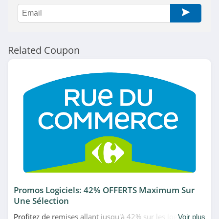
Adobe
4.6
Related Coupon
Huawei
4.7
DPAM
4.6
Vanden Borre
4.9
Conrad Suisse
4.4
Promos Logiciels: 42% OFFERTS Maximum Sur
Une Sélection
Best of Robots
Profitez de remises allant jusqu'à 42% sur les logiciels en
4.8
Voir plus