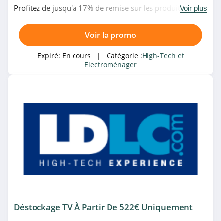
Belgique
Profitez de jusqu'à 17% de remise sur les produits de
Voir plus
4.9
beauté et santé en promo chez Boulanger. Venez vite!
Certideal
Voir la promo
4.3
Expiré:
En cours
| Catégorie :
High-Tech et
Electroménager
Tomtop
4.0
Logitech Suisse
4.7
Honor
4.3
Dyson Canada
4.3
Déstockage TV À Partir De 522€ Uniquement
HP Suisse