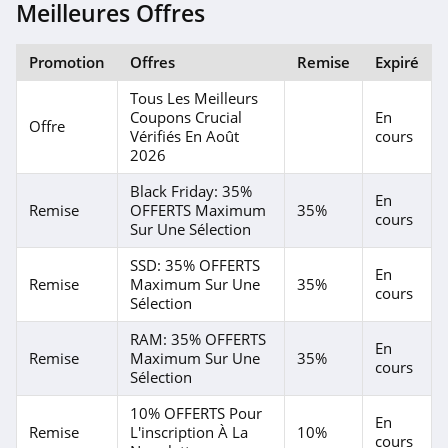
Meilleures Offres
Samsung Belgique
4.7
Promotion
Offres
Remise
Expiré
Tout pour Phone
Tous Les Meilleurs
Coupons Crucial
En
4.6
Offre
Vérifiés En Août
cours
2026
Cdiscount
Black Friday: 35%
4.7
En
Remise
OFFERTS Maximum
35%
cours
Sur Une Sélection
Carrera
SSD: 35% OFFERTS
4.2
En
Remise
Maximum Sur Une
35%
cours
Sélection
Asgoodasnew
RAM: 35% OFFERTS
En
4.3
Remise
Maximum Sur Une
35%
cours
Sélection
DeinDesign
10% OFFERTS Pour
En
4.2
Remise
L'inscription À La
10%
cours