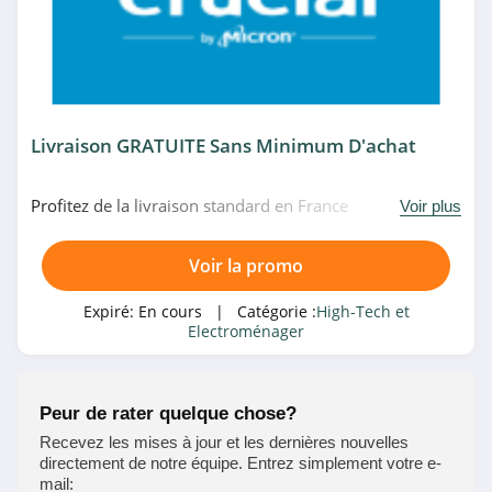
Harman Kardon
4.8
Harman Kardon
Livraison GRATUITE Sans Minimum D'achat
4.8
Peter Hahn
Profitez de la livraison standard en France
Voir plus
Métropolitaine gratuite sans minimum d'achat chez
4.7
Crucial. Profitez-en!
Voir la promo
Alternate
Expiré:
En cours
| Catégorie :
High-Tech et
4.7
Electroménager
Kaspersky
4.1
Peur de rater quelque chose?
Recevez les mises à jour et les dernières nouvelles
Microsoft
directement de notre équipe. Entrez simplement votre e-
4.6
mail: