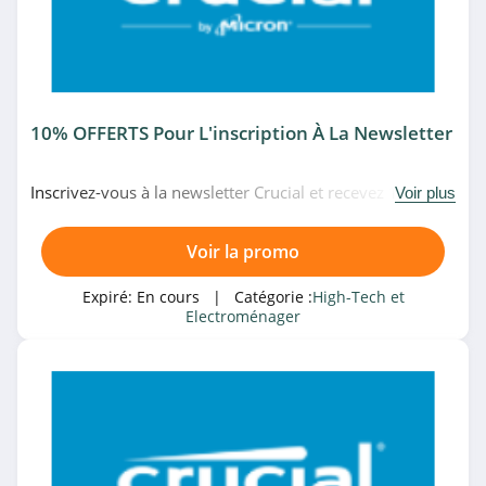
Darty
4.9
eGlobal Central
10% OFFERTS Pour L'inscription À La Newsletter
4.6
Dell
Inscrivez-vous à la newsletter Crucial et recevez 10% de
Voir plus
remise sur votre prochaine commande. Venez vite!
4.1
Voir la promo
Walmart
Expiré:
En cours
| Catégorie :
High-Tech et
4.1
Electroménager
Walmart
4.1
Mistergooddeal
4.6