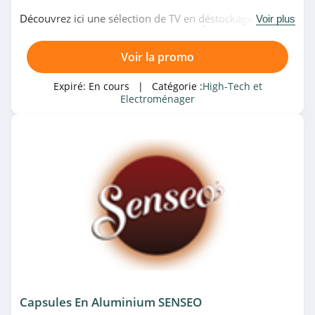
4.4
Découvrez ici une sélection de TV en déstockage dès
Voir plus
522€00 uniquement chez LDLC.com. À saisir!
De’Longhi
Voir la promo
4.6
Expiré:
En cours
| Catégorie :
High-Tech et
Electroménager
Sonos
4.8
Crucial
4.8
GoPro
4.2
Cafago
4.3
Capsules En Aluminium SENSEO