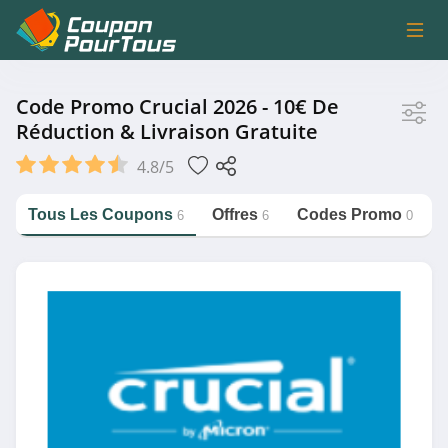
Magasin
Code Promo Crucial 2026 - 10€ De
Réduction & Livraison Gratuite
Crucial
4.8/5
B&B Hotels
Bikeinn
Tous Les Coupons
Offres
Codes Promo
6
6
0
MediaMarkt Belgique
https://couponpourtous.fr/crucial
Fizzer
Voir plus
Catégorie