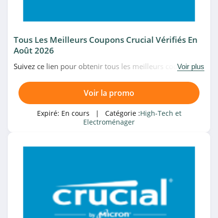
High-Tech et
Electroménager
Tous Les Meilleurs Coupons Crucial Vérifiés En
Août 2026
Magasin associé
Suivez ce lien pour obtenir tous les meilleurs codes
Voir plus
Rue Du Commerce
promo, bons plans et promotions Crucial du moment.
4.4
Venez très vite!
Voir la promo
Fnac
Expiré:
En cours
| Catégorie :
High-Tech et
4.0
Electroménager
Boulanger
4.5
Catégories associées
LDLC.com
4.5
High-Tech et Electroménager
SENSEO