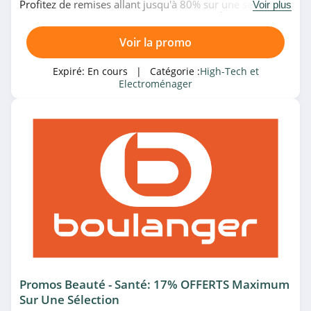
4.2
Profitez de remises allant jusqu'à 80% sur une sélection
Voir plus
de produits pour le Noël 2019 chez Fnac. À saisir!
GrosBill
Voir la promo
4.4
Expiré:
En cours
| Catégorie :
High-Tech et
Electroménager
Philips Belgique
4.6
Philips Belgique
4.6
Best Buy Canada
4.7
Dyson Belgique
4.0
Promos Beauté - Santé: 17% OFFERTS Maximum
Sur Une Sélection
MediaMarkt