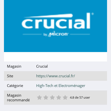
Lenovo
4.1
ASUS
4.8
Smaaart
4.5
Goboo
4.1
Magasin
Crucial
Site
https://www.crucial.fr/
MacWay
4.2
Catégorie
High-Tech et Electroménager
1 étoile
2 étoile
3 étoile
4 étoile
5 étoile
Magasin
Topbiz
4.8 de 57 user
recommandé
4.5