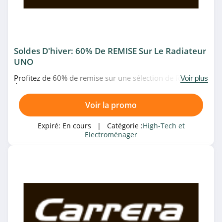
Villatech
4.2
Soldes D'hiver: 60% De REMISE Sur Le Radiateur
Son-Vidéo.com
UNO
4.0
Profitez de 60% de remise sur une sélection de Radiateur
Voir plus
Électrique LCD Céramique Blanc 1000W UNO chez
Pixmania
Carrera. Pas de temps à perdre!
Voir la promo
4.2
Expiré:
En cours
| Catégorie :
High-Tech et
studioSPORT
Electroménager
4.0
GSM55
4.7
MiniInTheBox
4.1