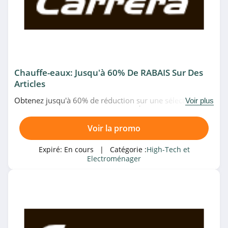
4.6
Adobe
4.6
Huawei
Chauffe-eaux: Jusqu'à 60% De RABAIS Sur Des
Articles
4.7
Obtenez jusqu'à 60% de réduction sur une sélection de
Voir plus
chauffe-eaux sur le site de Carrera. À ne pas rater!
DPAM
4.6
Voir la promo
Vanden Borre
Expiré:
En cours
| Catégorie :
High-Tech et
Electroménager
4.9
Conrad Suisse
4.4
Best of Robots