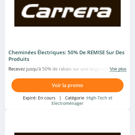
MediaMarkt
Belgique
4.9
Certideal
4.3
Tomtop
Cheminées Électriques: 50% De REMISE Sur Des
Produits
4.0
Recevez jusqu'à 50% de rabais sur une large sélection de
Voir plus
Logitech Suisse
cheminées électriques sur le site de Carrera. Pas temps à
perdre!
4.7
Voir la promo
Honor
Expiré:
En cours
| Catégorie :
High-Tech et
Electroménager
4.3
Dyson Canada
4.3