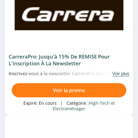
HP Suisse
4.4
De’Longhi
4.6
Sonos
CarreraPro: Jusqu'à 15% De REMISE Pour
4.8
L'inscription À La Newsletter
Inscrivez-vous à la newsletter CarreraPro pour profiter
Voir plus
Crucial
de réductions exceptionnelles allant 7% dès 5000€
d'achat, 10% dès 7500€ d'achat, 15% dès 10000€
4.8
Voir la promo
d'achat. Profitez-en!
GoPro
Expiré:
En cours
| Catégorie :
High-Tech et
Electroménager
4.2
Cafago
4.3