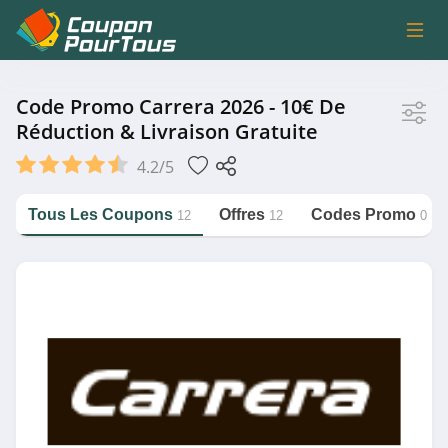
Magasin
Code Promo Carrera 2026 - 10€ De
Réduction & Livraison Gratuite
Carrera
4.2/5
B&B Hotels
Bikeinn
Tous Les Coupons
Offres
Codes Promo
12
12
0
MediaMarkt Belgique
https://couponpourtous.fr/carrera
Fizzer
Voir plus
Catégorie