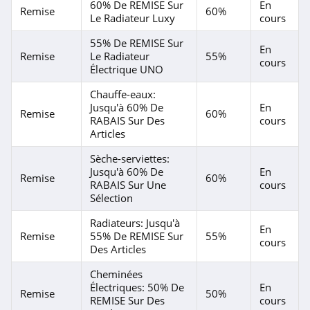
60% De REMISE Sur
En
Remise
60%
Sennheiser
Le Radiateur Luxy
cours
4.8
55% De REMISE Sur
En
Remise
Le Radiateur
55%
cours
Électrique UNO
Logitech
4.4
Chauffe-eaux:
Jusqu'à 60% De
En
Remise
60%
RABAIS Sur Des
cours
Xiaomi
Articles
4.4
Sèche-serviettes:
Jusqu'à 60% De
En
Ecoflow
Remise
60%
RABAIS Sur Une
cours
4.6
Sélection
Radiateurs: Jusqu'à
reBuy
En
Remise
55% De REMISE Sur
55%
cours
4.3
Des Articles
Cheminées
Cybertek
Électriques: 50% De
En
Remise
50%
REMISE Sur Des
cours
4.9