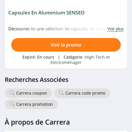
DJI
4.1
Capsules En Aluminium SENSEO
Ciarra
Découvrez ici une sélection de capsules en aluminium
Voir plus
4.3
chez SENSEO. Venez vite!
Voir la promo
Jabra
4.4
Expiré:
En cours
| Catégorie :
High-Tech et
Electroménager
Geekbuying
4.6
Recherches Associées
Laptop Service
Carrera coupon
Carrera code promo
4.7
Carrera promotion
Redmagic
À propos de Carrera
4.7