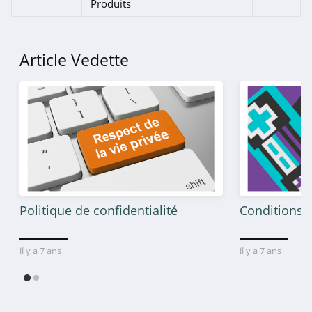
Produits
Anker
4.9
Article Vedette
Dyson
4.7
Airton
4.7
Cobra
4.7
Politique de confidentialité
Conditions g
Roborock
il y a 7 ans
il y a 7 ans
4.1
Magix
4.4