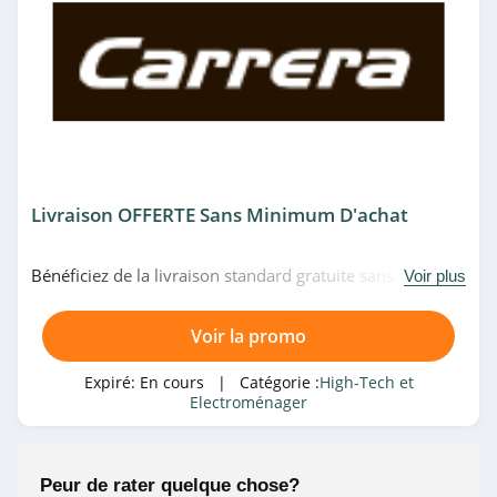
JBL
4.4
Digixo
4.8
Allo Allo
Livraison OFFERTE Sans Minimum D'achat
4.3
Bénéficiez de la livraison standard gratuite sans
Voir plus
Conrad
minimum d'achat chez Carrera. Shoppez maintenant!
4.3
Voir la promo
Canon
Expiré:
En cours
| Catégorie :
High-Tech et
4.4
Electroménager
Fnac Suisse
Peur de rater quelque chose?
4.9