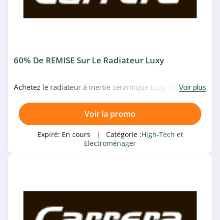
4.8
Darty
4.9
60% De REMISE Sur Le Radiateur Luxy
eGlobal Central
4.6
Achetez le radiateur à inertie céramique Luxy 1000w en
Voir plus
profitant 60% de remise sur une sélection. À ne pas
Dell
manquer!
Voir la promo
4.1
Expiré:
En cours
| Catégorie :
High-Tech et
Walmart
Electroménager
4.1
Walmart
4.1
Mistergooddeal