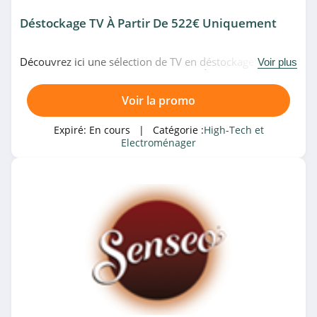
4.7
Déstockage TV À Partir De 522€ Uniquement
Shadow
Découvrez ici une sélection de TV en déstockage dès
Voir plus
4.2
522€00 uniquement chez LDLC.com. À saisir!
Voir la promo
Corsair Gaming
4.1
Expiré:
En cours
| Catégorie :
High-Tech et
Electroménager
Galaxus
4.0
MPB
4.2
Geekom
4.1