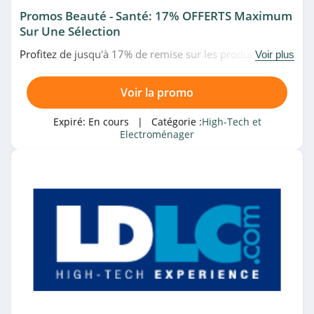
4.8
Promos Beauté - Santé: 17% OFFERTS Maximum
Sur Une Sélection
Grandado
Profitez de jusqu'à 17% de remise sur les produits de
Voir plus
4.9
beauté et santé en promo chez Boulanger. Venez vite!
Voir la promo
Ninja Kitchen
4.6
Expiré:
En cours
| Catégorie :
High-Tech et
Electroménager
MemoryPC
4.4
Logitech G
4.4
Shark Clean
4.9
Senetic