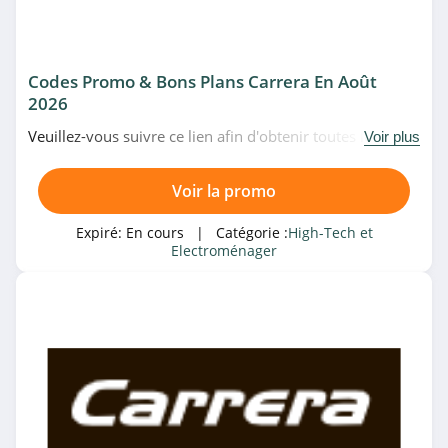
High-Tech et
Electroménager
Maison et Jardin
Codes Promo & Bons Plans Carrera En Août
2026
Veuillez-vous suivre ce lien afin d'obtenir toutes les
Magasin associé
Voir plus
meilleures promotions de Carrera du moment. Venez au
Rue Du Commerce
plus vite!
Voir la promo
4.4
Expiré:
En cours
| Catégorie :
High-Tech et
Fnac
Electroménager
4.0
Boulanger
4.5
Catégories associées
LDLC.com
4.5
High-Tech et Electroménager