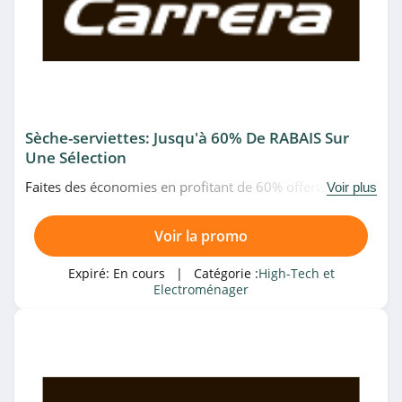
4.8
GoPro Canada
4.4
Withings
Sèche-serviettes: Jusqu'à 60% De RABAIS Sur
Une Sélection
4.3
Faites des économies en profitant de 60% offerts
Voir plus
Acer
maximums en achetant des sèche-serviettes chez
Carrera. Faites-vous plaisir!
4.8
Voir la promo
Samsung
Expiré:
En cours
| Catégorie :
High-Tech et
Electroménager
5.0
OnePlus
4.0