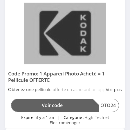
Belgique
4.9
Certideal
4.3
Tomtop
4.0
Logitech Suisse
4.7
Code Promo: 1 Appareil Photo Acheté = 1
Pellicule OFFERTE
Honor
Obtenez une pellicule offerte en achetant un appareil
Voir plus
4.3
photo avec ce code promo Kodak. Date limitée!
Voir code
OTO24
Dyson Canada
4.3
Expiré:
il y a 1 an
| Catégorie :
High-Tech et
Electroménager
HP Suisse