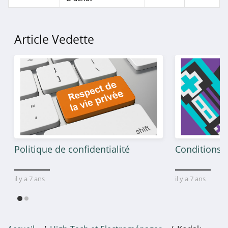
Anker
4.9
Article Vedette
Dyson
4.7
Airton
4.7
Cobra
4.7
Politique de confidentialité
Conditions g
Roborock
4.1
il y a 7 ans
il y a 7 ans
Magix
4.4