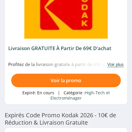
4.2
GrosBill
4.4
Philips Belgique
4.6
Livraison GRATUITE À Partir De 69€ D'achat
Philips Belgique
Profitez de la livraison gratuite à partir de 69€ d'achat
Voir plus
4.6
chez Kodak. Profitez-en!
Voir la promo
Best Buy Canada
4.7
Expiré:
En cours
| Catégorie :
High-Tech et
Electroménager
Dyson Belgique
4.0
Expirés Code Promo Kodak 2026 - 10€ de
Réduction & Livraison Gratuite
MediaMarkt