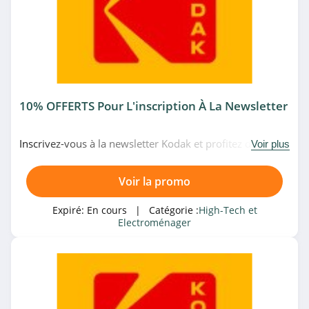
GoPro Canada
4.4
Withings
4.3
10% OFFERTS Pour L'inscription À La Newsletter
Acer
Inscrivez-vous à la newsletter Kodak et profitez de 10%
Voir plus
4.8
offerts sur le produit le moins cher de votre 1ère
commande. Venez vite!
Voir la promo
Samsung
5.0
Expiré:
En cours
| Catégorie :
High-Tech et
Electroménager
OnePlus
4.0
Gearbest