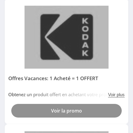
4.4
De’Longhi
4.6
Sonos
4.8
Crucial
4.8
Offres Vacances: 1 Acheté = 1 OFFERT
GoPro
Obtenez un produit offert en achetant votre produit
Voir plus
4.2
préféré dans la sélection Offres Vacances chez Kodak.
Date limitée!
Cafago
Voir la promo
4.3