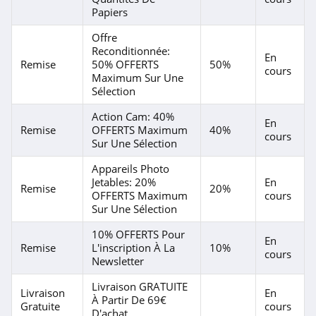
Papiers
4.8
Offre
Logitech
Reconditionnée:
En
Remise
50% OFFERTS
50%
cours
4.4
Maximum Sur Une
Sélection
Xiaomi
Action Cam: 40%
En
4.4
Remise
OFFERTS Maximum
40%
cours
Sur Une Sélection
Ecoflow
Appareils Photo
4.6
Jetables: 20%
En
Remise
20%
OFFERTS Maximum
cours
Sur Une Sélection
reBuy
4.3
10% OFFERTS Pour
En
Remise
L'inscription À La
10%
cours
Newsletter
Cybertek
4.9
Livraison GRATUITE
Livraison
En
À Partir De 69€
Gratuite
cours
D'achat