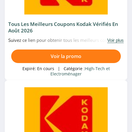
High-Tech et
Electroménager
Tous Les Meilleurs Coupons Kodak Vérifiés En
Août 2026
Magasin associé
Suivez ce lien pour obtenir tous les meilleurs codes
Voir plus
Rue Du Commerce
promo, bons plans et promotions Kodak du moment.
4.4
Venez très vite!
Voir la promo
Fnac
Expiré:
En cours
| Catégorie :
High-Tech et
4.0
Electroménager
Boulanger
4.5
Catégories associées
LDLC.com
4.5
High-Tech et Electroménager
SENSEO