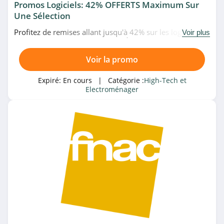
Promos Logiciels: 42% OFFERTS Maximum Sur
Samsung Belgique
Une Sélection
4.7
Profitez de remises allant jusqu'à 42% sur les logiciels en
Voir plus
promo chez Rue Du Commerce. À ne pas rater!
Tout pour Phone
Voir la promo
4.6
Expiré:
En cours
| Catégorie :
High-Tech et
Cdiscount
Electroménager
4.7
Carrera
4.2
Asgoodasnew
4.3
DeinDesign
4.2