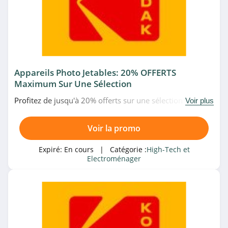
Adobe
4.6
Huawei
4.7
Appareils Photo Jetables: 20% OFFERTS
Maximum Sur Une Sélection
DPAM
Profitez de jusqu'à 20% offerts sur une sélection
Voir plus
d'appareils photo jetables chez Kodak. Offre limitée!
4.6
Voir la promo
Vanden Borre
4.9
Expiré:
En cours
| Catégorie :
High-Tech et
Electroménager
Conrad Suisse
4.4
Best of Robots
4.8