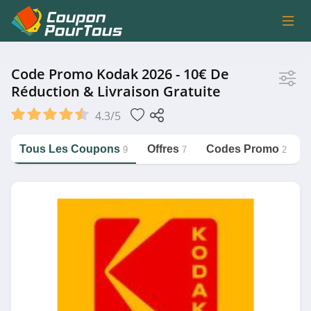
Magasin
Code Promo Kodak 2026 - 10€ De
Réduction & Livraison Gratuite
Kodak
4.3/5
B&B Hotels
Bikeinn
Tous Les Coupons
Offres
Codes Promo
9
7
2
MediaMarkt Belgique
https://couponpourtous.fr/kodak
Fizzer
Voir plus
Catégorie