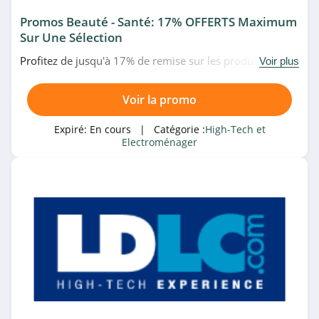
Promos Beauté - Santé: 17% OFFERTS Maximum
Grandado
Sur Une Sélection
4.9
Profitez de jusqu'à 17% de remise sur les produits de
Voir plus
beauté et santé en promo chez Boulanger. Venez vite!
Ninja Kitchen
4.6
Voir la promo
Expiré:
En cours
| Catégorie :
High-Tech et
MemoryPC
Electroménager
4.4
Logitech G
4.4
Shark Clean
4.9
Senetic
4.7