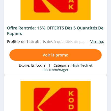
Missnumerique
4.5
Domomat
Offre Rentrée: 15% OFFERTS Dès 5 Quantités De
4.3
Papiers
Digit-photo
Profitez de 15% offerts dès 5 quantités de papiers Kodak
Voir plus
achetés. Date limitée!
4.3
Voir la promo
eBay
Expiré:
En cours
| Catégorie :
High-Tech et
4.7
Electroménager
Banggood
4.6
Vente Du Diable
4.8