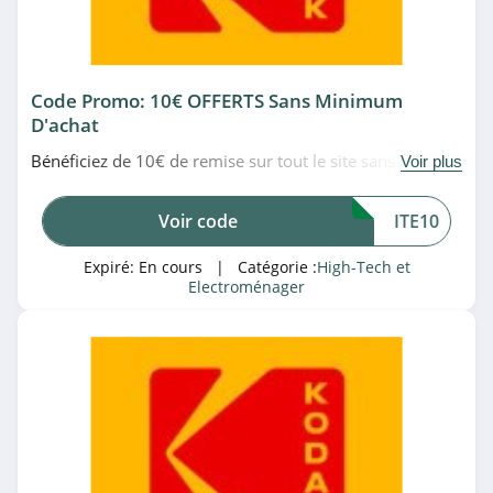
4.0
Ubaldi
Code Promo: 10€ OFFERTS Sans Minimum
4.2
D'achat
Bénéficiez de 10€ de remise sur tout le site sans
Materiel.net
Voir plus
minimum d'achat en utilisant ce code promo Kodak.
4.5
Date limitée!
Voir code
ITE10
Back Market
Expiré:
En cours
| Catégorie :
High-Tech et
4.8
Electroménager
Top Achat
4.8
RhinoShield
4.5