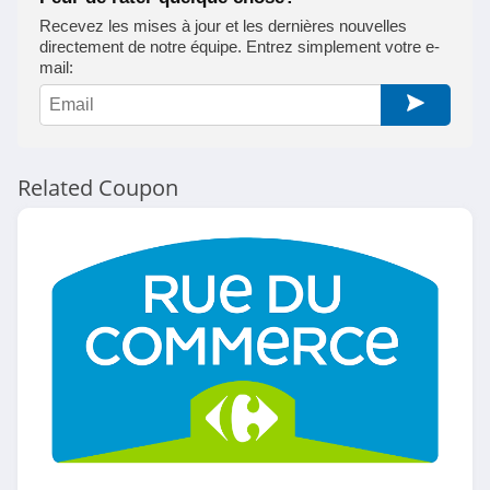
Lenovo
Recevez les mises à jour et les dernières nouvelles
4.1
directement de notre équipe. Entrez simplement votre e-
mail:
ASUS
4.8
Smaaart
Related Coupon
4.5
Goboo
4.1
MacWay
4.2
Topbiz
4.5