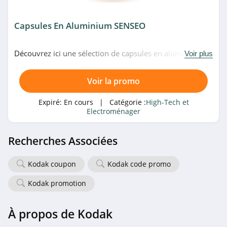
4.1
Ciarra
Capsules En Aluminium SENSEO
4.3
Découvrez ici une sélection de capsules en aluminium
Voir plus
Jabra
chez SENSEO. Venez vite!
4.4
Voir la promo
Geekbuying
Expiré:
En cours
| Catégorie :
High-Tech et
Electroménager
4.6
Recherches Associées
Laptop Service
4.7
Kodak coupon
Kodak code promo
Redmagic
Kodak promotion
4.7
À propos de Kodak
Huion