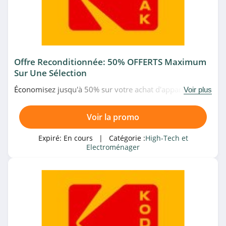
Darty
4.9
eGlobal Central
Offre Reconditionnée: 50% OFFERTS Maximum
4.6
Sur Une Sélection
Dell
Économisez jusqu'à 50% sur votre achat d'appareils
Voir plus
photo et produits Kodak reconditionnés. Offre limitée!
4.1
Voir la promo
Walmart
Expiré:
En cours
| Catégorie :
High-Tech et
4.1
Electroménager
Walmart
4.1
Mistergooddeal
4.6