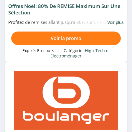
Offres Noël: 80% De REMISE Maximum Sur Une
Hostinger
Sélection
4.5
Profitez de remises allant jusqu'à 80% sur une sélection
Voir plus
de produits pour le Noël 2019 chez Fnac. À saisir!
Hubside Store
Voir la promo
4.7
Expiré:
En cours
| Catégorie :
High-Tech et
Samsung Canada
Electroménager
4.0
Okamac
4.6
Whirlpool
4.3
Blackview
4.8