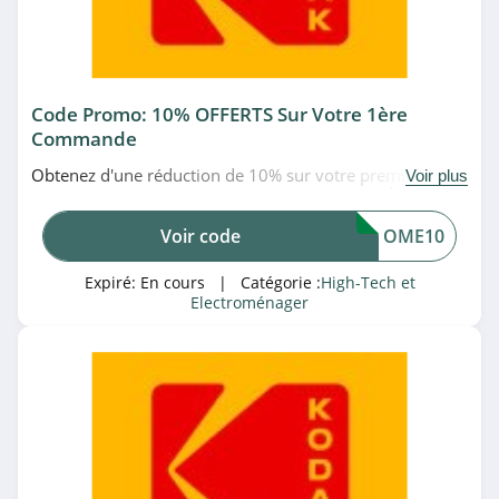
Villatech
4.2
Son-Vidéo.com
Code Promo: 10% OFFERTS Sur Votre 1ère
4.0
Commande
Pixmania
Obtenez d'une réduction de 10% sur votre première
Voir plus
commande en utilisant ce code promo Kodak. À saisir!
4.2
Voir code
OME10
studioSPORT
Expiré:
En cours
| Catégorie :
High-Tech et
4.0
Electroménager
GSM55
4.7
MiniInTheBox
4.1