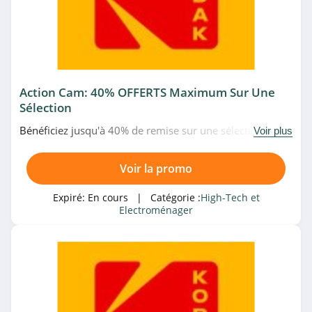
Harman Kardon
4.8
Harman Kardon
Action Cam: 40% OFFERTS Maximum Sur Une
4.8
Sélection
Peter Hahn
Bénéficiez jusqu'à 40% de remise sur une sélection
Voir plus
d'action cams chez Kodak. Achetez vite!
4.7
Voir la promo
Alternate
Expiré:
En cours
| Catégorie :
High-Tech et
4.7
Electroménager
Kaspersky
4.1
Microsoft
4.6