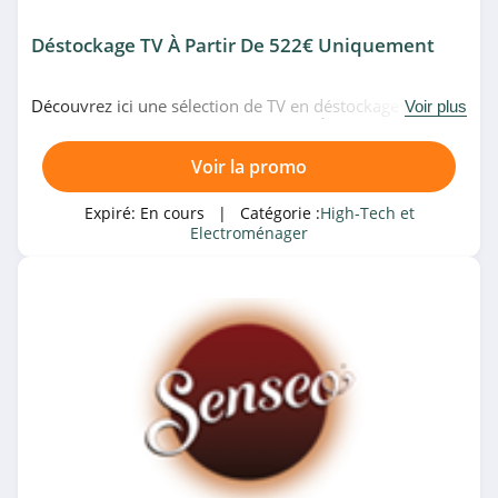
Déstockage TV À Partir De 522€ Uniquement
Shadow
4.2
Découvrez ici une sélection de TV en déstockage dès
Voir plus
522€00 uniquement chez LDLC.com. À saisir!
Corsair Gaming
4.1
Voir la promo
Galaxus
Expiré:
En cours
| Catégorie :
High-Tech et
Electroménager
4.0
MPB
4.2
Geekom
4.1
DJI