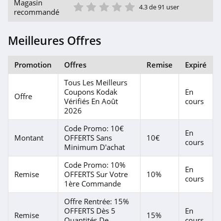
1 étoile
2 étoile
3 étoile
4 étoile
5 étoile
Magasin
4.3 de 91 user
4.7
recommandé
Kodak
Meilleures Offres
4.3
Promotion
Offres
Remise
Expiré
HP
Tous Les Meilleurs
4.4
Coupons Kodak
En
Offre
Vérifiés En Août
cours
OtterBox
2026
4.2
Code Promo: 10€
En
Montant
OFFERTS Sans
10€
cours
Reolink
Minimum D'achat
4.1
Code Promo: 10%
En
Remise
OFFERTS Sur Votre
10%
cours
G2A
1ère Commande
4.7
Offre Rentrée: 15%
OFFERTS Dès 5
En
Remise
15%
Sennheiser
Quantités De
cours