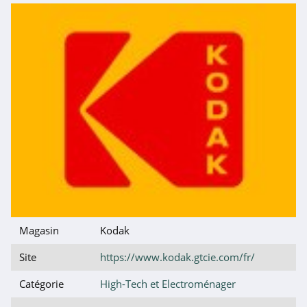
4.9
PSK Mega Store
4.6
LG
4.8
Elgato
4.4
ESR
4.2
Magasin
Kodak
Fnac Pro
Site
https://www.kodak.gtcie.com/fr/
4.2
Catégorie
High-Tech et Electroménager
Govee