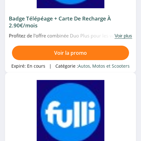
Badge Télépéage + Carte De Recharge À
2.90€/mois
Profitez de l'offre combinée Duo Plus pour les véhicules
Voir plus
électriques ou hybrides avec la carte de recharge
électrique Fulli + badge Télépéage Fulli à 2.90€/mois
Voir la promo
seulement chez Fulli. Profitez-en!
Expiré:
En cours
| Catégorie :
Autos, Motos et Scooters