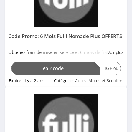
Code Promo: 6 Mois Fulli Nomade Plus OFFERTS
Obtenez frais de mise en service et 6 mois de frais de
Voir plus
gestion France offerts en vous abonnant au badge
Télépéage Fulli Nomade Plus avec ce code promo Fulli.
Voir code
IGE24
Date limitée!
Expiré:
il y a 2 ans
| Catégorie :
Autos, Motos et Scooters