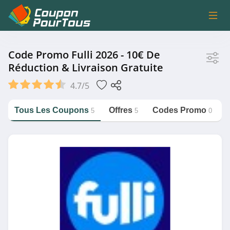
Magasin
Code Promo Fulli 2026 - 10€ De
Réduction & Livraison Gratuite
Fulli
4.7/5
B&B Hotels
Bikeinn
Tous Les Coupons
Offres
Codes Promo
5
5
0
MediaMarkt Belgique
https://couponpourtous.fr/fulli
Fizzer
Voir plus
Catégorie