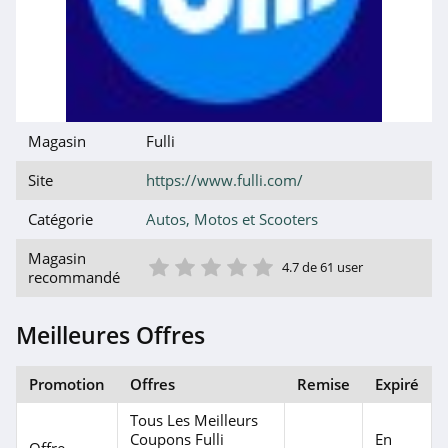
Magasin
Fulli
Site
https://www.fulli.com/
Catégorie
Autos, Motos et Scooters
1 étoile
2 étoile
3 étoile
4 étoile
5 étoile
Magasin
4.7 de 61 user
recommandé
Meilleures Offres
Promotion
Offres
Remise
Expiré
Tous Les Meilleurs
Coupons Fulli
En