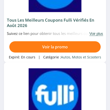
Autos, Motos et Scooters
Tous Les Meilleurs Coupons Fulli Vérifiés En
Magasin associé
Août 2026
Elite Auto
Suivez ce lien pour obtenir tous les meilleurs codes
Voir plus
4.5
promo, bons plans et promotions Fulli du moment.
Venez très vite!
Voir la promo
RAD
4.2
Expiré:
En cours
| Catégorie :
Autos, Motos et Scooters
Le Mini Rider
4.6
Catégories associées
Coyote
4.8
Autos, Motos et Scooters
Fulli