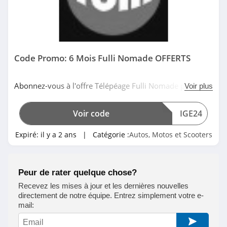
Code Promo: 6 Mois Fulli Nomade OFFERTS
Abonnez-vous à l'offre Télépéage Fulli Nomade pour
Voir plus
profiter de frais de mise en service et 6 mois de frais de
gestion France offerts avec ce code promo Fulli. Date
Voir code
IGE24
limitée!
Expiré:
il y a 2 ans
| Catégorie :
Autos, Motos et Scooters
Peur de rater quelque chose?
Recevez les mises à jour et les dernières nouvelles
directement de notre équipe. Entrez simplement votre e-
mail: