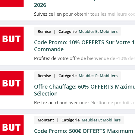
2026
Suivez ce lien pour obtenir tous les meilleurs c
plans et promotions BUT du moment. Venez très 
Remise | Catégorie :
Meubles Et Mobiliers
Code Promo: 10% OFFERTS Sur Votre 1
Commande
Profitez de votre offre de bienvenue de -10% dè
sur votre première commande BUT Pro avec ce 
saisir!
Remise | Catégorie :
Meubles Et Mobiliers
Offre Chauffage: 60% OFFERTS Maxim
Sélection
Restez au chaud avec une sélection de produits 
promo allant jusqu'à -60% chez BUT. N'attendez 
Montant | Catégorie :
Meubles Et Mobiliers
Code Promo: 500€ OFFERTS Maximum S