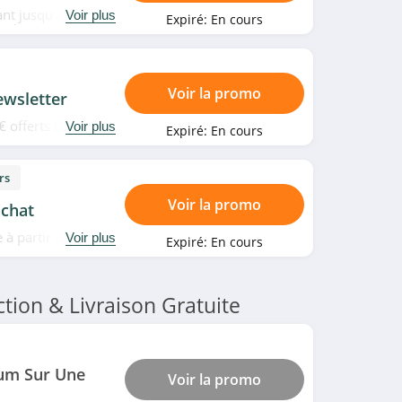
ant jusqu'à 500€
Voir plus
Expiré:
En cours
. À ne pas rater!
Voir la promo
ewsletter
 offerts lors de
Voir plus
Expiré:
En cours
rs
Voir la promo
achat
e à partir de 50€
Voir plus
Expiré:
En cours
ion & Livraison Gratuite
um Sur Une
Voir la promo