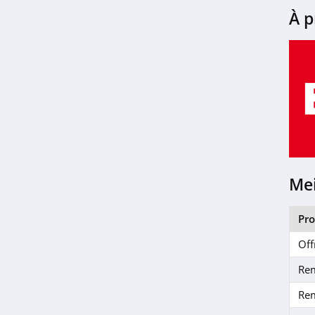
À p
Costway
4.2
Alterego
4.1
Design Bestseller
4.7
Mei
Design Bestseller
4.7
Pr
Massivmoebel24
Off
4.1
Re
Re
Adopt'