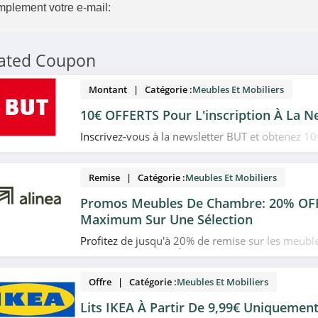
mplement votre e-mail:
lated Coupon
Montant | Catégorie :
Meubles Et Mobiliers
10€ OFFERTS Pour L'inscription À La N
Inscrivez-vous à la newsletter BUT et obtenez 10€
votre prochain achat. Venez vite!
Remise | Catégorie :
Meubles Et Mobiliers
Promos Meubles De Chambre: 20% OF
Maximum Sur Une Sélection
Profitez de jusqu'à 20% de remise sur les meub
promo chez Alinea. À ne pas manquer!
Offre | Catégorie :
Meubles Et Mobiliers
Lits IKEA À Partir De 9,99€ Uniquemen