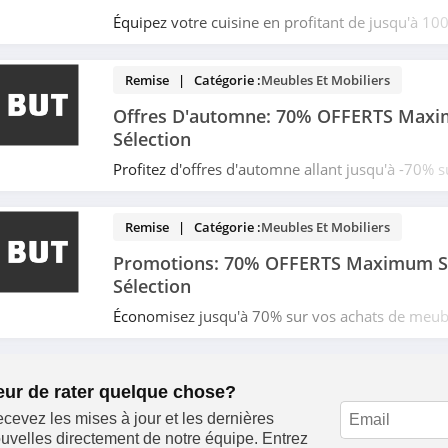
Équipez votre cuisine en profitant de jusqu'à 100
sélection de produits chez BUT. Date limitée!
Remise | Catégorie :
Meubles Et Mobiliers
Offres D'automne: 70% OFFERTS Max
Sélection
Profitez d'offres d'automne allant jusqu'à -70% s
produits chez BUT. Date limitée!
Remise | Catégorie :
Meubles Et Mobiliers
Promotions: 70% OFFERTS Maximum S
Sélection
Économisez jusqu'à 70% sur vos achats de meubl
réduits chez BUT. Date limitée!
eur de rater quelque chose?
cevez les mises à jour et les dernières
uvelles directement de notre équipe. Entrez