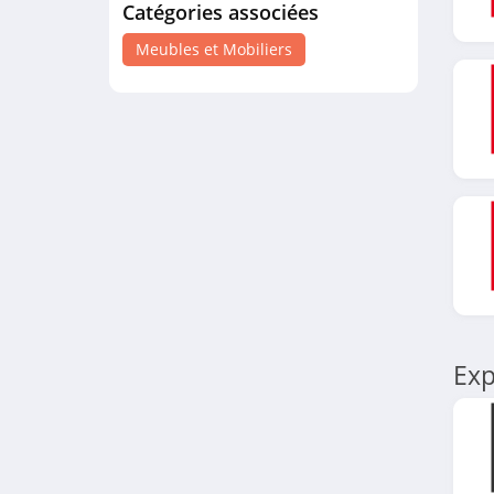
Catégories associées
Eminza
4.8
Meubles et Mobiliers
Delamaison
4.3
Vente-unique.com
4.6
Miliboo
4.6
Conforama
Exp
4.6
Drawer
4.2