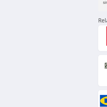
si
Camif
4.7
Re
vidaXL Suisse
4.3
Villeroy & Boch
4.1
Conforama Suisse
4.5
Songmics
4.1
NV Gallery
4.5