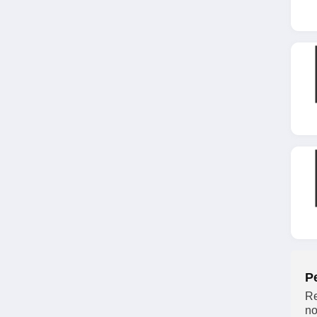
Mobistoxx
4.6
SKLUM
4.5
Concept Usine
5.0
Home24
4.0
Maisons du Monde
4.8
P
Batinea
Re
4.5
no