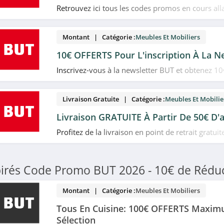
Retrouvez ici tous les codes promos en cours all
de remise sur une sélection de produits chez BUT
Montant | Catégorie :
Meubles Et Mobiliers
10€ OFFERTS Pour L'inscription À La N
Inscrivez-vous à la newsletter BUT et obtenez 10€
votre prochain achat. Venez vite!
Livraison Gratuite | Catégorie :
Meubles Et Mobilie
Livraison GRATUITE À Partir De 50€ D'
Profitez de la livraison en point de retrait gratuit
d'achat chez BUT. Profitez-en!
irés Code Promo BUT 2026 - 10€ de Réduct
Montant | Catégorie :
Meubles Et Mobiliers
Tous En Cuisine: 100€ OFFERTS Maxim
Sélection