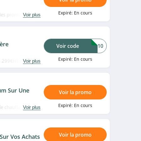
Expiré:
En cours
odes promo, bons
Voir plus
vite!
ère
Voir code
PRO10
Expiré:
En cours
s 299€HT d'achat
Voir plus
code promo. À
um Sur Une
Voir la promo
Expiré:
En cours
de chauffage en
Voir plus
plus!
Voir la promo
ur Vos Achats