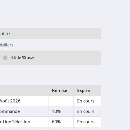
ut.fr/
biliers
ile
toile
 étoile
4 étoile
5 étoile
4.6 de 50 user
Remise
Expiré
 Août 2026
En cours
 Commande
10%
En cours
 Une Sélection
60%
En cours