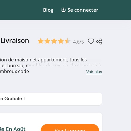
Blog
Se connecter
Livraison
4.6/5
tion de maison et appartement, tous les
n et bureau, meubles de cuisine, de chambre à
 nombreux codes promo et bons de réduction
Voir plus
isissez vite l'un de nos coupons pour
on Gratuite
1
és En Août
Voir la promo