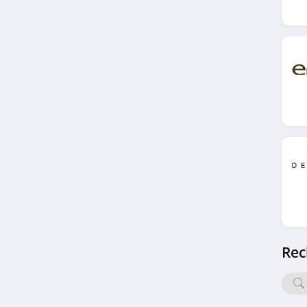
RONA
4.3
GiFi
4.5
Bains Design
4.8
MADE
4.5
Nos Envies Deco
Rec
4.3
Little Big Change
4.8