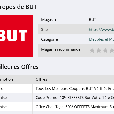
ropos de BUT
Magasin
BUT
Site
https://www.b
Catégorie
Meubles et Mo
1 éto
2 é
3
Magasin recommandé
lleures Offres
omotion
Offres
re
Tous Les Meilleurs Coupons BUT Vérifiés En
mise
Code Promo: 10% OFFERTS Sur Votre 1ère
mise
Offre Chauffage: 60% OFFERTS Maximum Sur