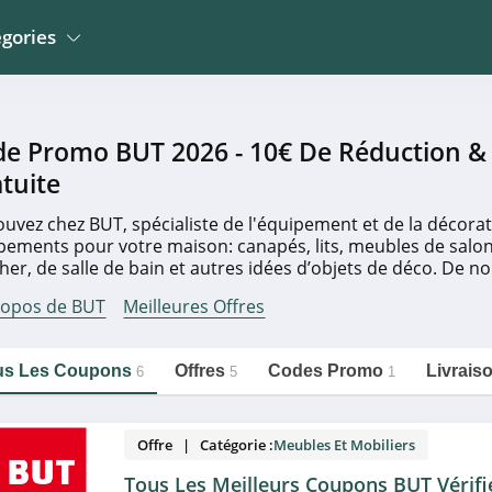
gories
Jardin
La Poste Mobile
Meubles et Mobiliers
e Promo BUT 2026 - 10€ De Réduction & 
Wingo Suisse
 Mobiliers
Electroménager
tuite
Erborian
Sportwear
Mathon
ouvez chez BUT, spécialiste de l'équipement et de la décora
n
Montres, Bijoux Et
pements pour votre maison: canapés, lits, meubles de salo
Bemz
Lunettes
her, de salle de bain et autres idées d’objets de déco. De
https://couponpourtous.fr/but
Copier le lien
les plus récents vous attendent sur couponpourtous.fr. Cho
o Et Occasions
Développement Photos
ropos de BUT
Meilleures Offres
omiser au maximum sur votre commande.
us Les Coupons
Offres
Codes Promo
Livrais
6
5
1
Offre | Catégorie :
Meubles Et Mobiliers
Tous Les Meilleurs Coupons BUT Vérifi