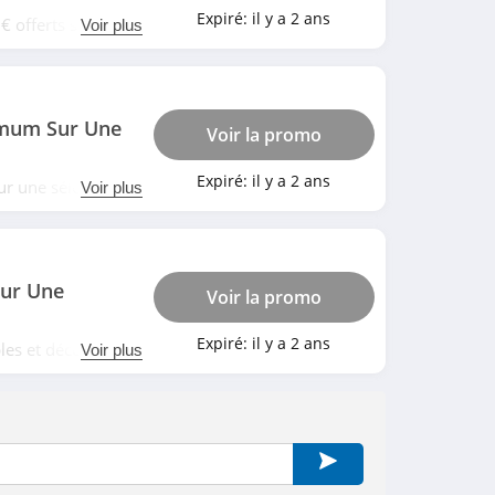
Expiré:
il y a 2 ans
€ offerts sur une
Voir plus
imum Sur Une
Voir la promo
Expiré:
il y a 2 ans
ur une sélection de
Voir plus
ur Une
Voir la promo
Expiré:
il y a 2 ans
es et déco à prix
Voir plus