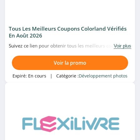
4.7
Planet Photo
4.5
Tous Les Meilleurs Coupons Colorland Vérifiés
En Août 2026
posterXXL
Suivez ce lien pour obtenir tous les meilleurs codes
Voir plus
4.1
promo, bons plans et promotions Colorland du moment.
Venez très vite!
Voir la promo
FlexiLivre
4.8
Expiré:
En cours
| Catégorie :
Développement photos
Smartphoto
4.2
Ifolor Suisse
4.4
Ifolor Suisse