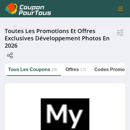
Magasin
Toutes Les Promotions Et Offres
Exclusives Développement Photos En
2026
MyFUJIFILM
SimplyCards
Colorland
Tous Les Coupons
Offres
Codes Promo
205
175
30
FlexiLivre
https://couponpourtous.fr/developpement-
photos
Carteland
Voir plus
Catégorie