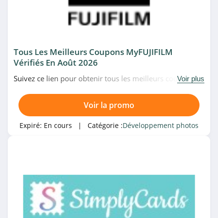
Développement photos
Mode
Mode Femme
Mode Homme
Tous Les Meilleurs Coupons MyFUJIFILM
Vérifiés En Août 2026
Mode Enfant
Suivez ce lien pour obtenir tous les meilleurs codes
Voir plus
Voir plus
promo, bons plans et promotions MyFUJIFILM du
moment. Venez très vite!
Voir la promo
Magasin associé
Expiré:
En cours
| Catégorie :
Développement photos
Photoweb
4.8
monAlbumPhoto
4.4
Cheerz