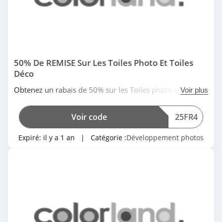
50% De REMISE Sur Les Toiles Photo Et Toiles
Déco
Obtenez un rabais de 50% sur les Toiles photo et toiles
Voir plus
déco avec ce code promo chez Colorland. Pas de temps
à perdre!
Voir code
25FR4
Expiré:
il y a 1 an
| Catégorie :
Développement photos