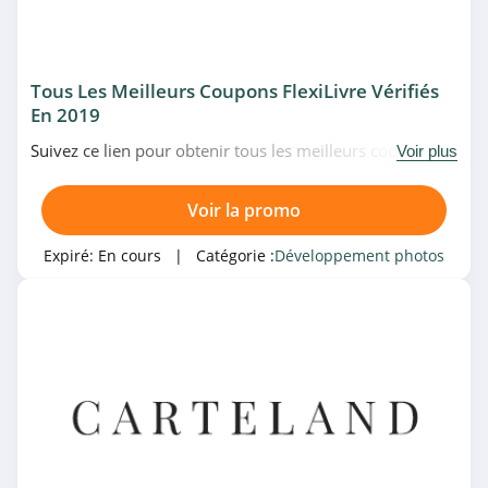
4.4
TicTacPhoto
Tous Les Meilleurs Coupons FlexiLivre Vérifiés
4.3
En 2019
Suivez ce lien pour obtenir tous les meilleurs codes
Voir plus
Fizzer
promo, bons plans et promotions FlexiLivre du moment.
4.2
Venez très vite!
Voir la promo
CEWE
Expiré:
En cours
| Catégorie :
Développement photos
4.2
Pixum
4.9
Myphotobook
4.1
Photobox