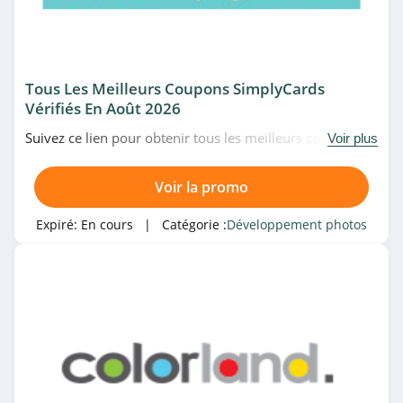
4.9
Catégories associées
Carteland
4.2
Éducation
CBD
Gaming
Tous Les Meilleurs Coupons SimplyCards
Vérifiés En Août 2026
Popcarte
Coques
Nutrition
Suivez ce lien pour obtenir tous les meilleurs codes
4.6
Voir plus
Panneau solaire
GPS
promo, bons plans et promotions SimplyCards du
moment. Venez très vite!
Rosemood
Voir la promo
Equitation
Vêtements vélo
4.3
Expiré:
En cours
| Catégorie :
Développement photos
Batterie
Trottinettes
LALALAB
Bio
4.8
FOTO.com
4.0
Photoservice