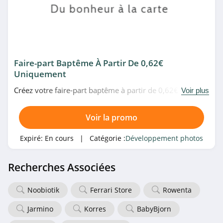
Faire-part Baptême À Partir De 0,62€
Uniquement
Créez votre faire-part baptême à partir de 0,62€
Voir plus
uniquement chez Popcarte. Allez vite!
Voir la promo
Expiré:
En cours
| Catégorie :
Développement photos
Recherches Associées
Noobiotik
Ferrari Store
Rowenta
Jarmino
Korres
BabyBjorn