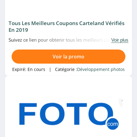
4.7
puzzleYOU
Tous Les Meilleurs Coupons Carteland Vérifiés
En 2019
4.6
Suivez ce lien pour obtenir tous les meilleurs codes
Voir plus
promo, bons plans et promotions Carteland du moment.
MyFUJIFILM
Venez très vite!
4.8
Voir la promo
SimplyCards
Expiré:
En cours
| Catégorie :
Développement photos
5.0
Colorland
4.2