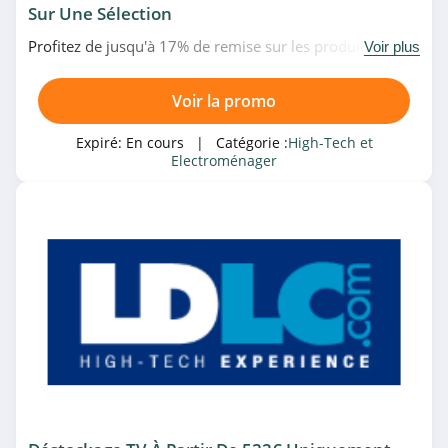
Sur Une Sélection
4.1
Profitez de jusqu'à 17% de remise sur les produits de
Voir plus
ASUS
beauté et santé en promo chez Boulanger. Venez vite!
4.8
Voir la promo
Smaaart
Expiré:
En cours
| Catégorie :
High-Tech et
Electroménager
4.5
Goboo
4.1
MacWay
4.2
Topbiz
4.5
Samsung Belgique