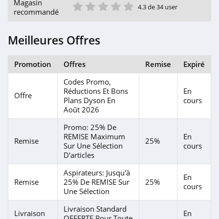
1 étoile
2 étoile
3 étoile
4 étoile
5 étoile
Magasin
4.3 de 34 user
Shadow
recommandé
4.2
Meilleures Offres
Corsair Gaming
4.1
Promotion
Offres
Remise
Expiré
Codes Promo,
Galaxus
Réductions Et Bons
En
Offre
4.0
Plans Dyson En
cours
Août 2026
MPB
Promo: 25% De
4.2
REMISE Maximum
En
Remise
25%
Sur Une Sélection
cours
D'articles
Geekom
Aspirateurs: Jusqu'à
4.1
En
Remise
25% De REMISE Sur
25%
cours
Une Sélection
DJI
Livraison Standard
4.1
Livraison
En
OFFERTE Pour Toute