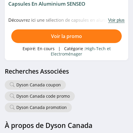
Hostinger
Capsules En Aluminium SENSEO
4.5
Découvrez ici une sélection de capsules en aluminium
Voir plus
Hubside Store
chez SENSEO. Venez vite!
4.7
Voir la promo
Samsung Canada
Expiré:
En cours
| Catégorie :
High-Tech et
Electroménager
4.0
Okamac
Recherches Associées
4.6
Dyson Canada coupon
Whirlpool
Dyson Canada code promo
4.3
Dyson Canada promotion
Blackview
4.8
À propos de Dyson Canada