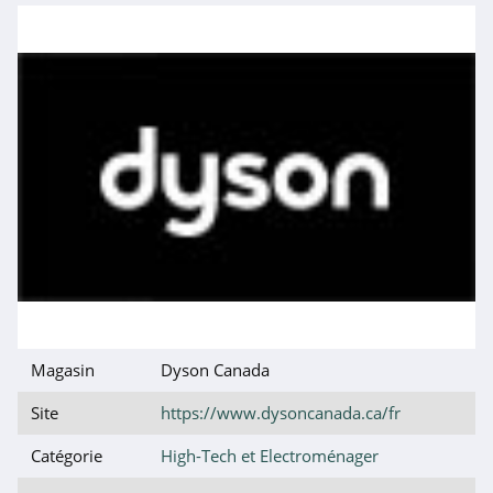
Grandado
4.9
Ninja Kitchen
4.6
MemoryPC
4.4
Logitech G
4.4
Shark Clean
Magasin
Dyson Canada
4.9
Site
https://www.dysoncanada.ca/fr
Senetic
Catégorie
High-Tech et Electroménager
4.7