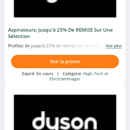
4.2
Son-Vidéo.com
4.0
Aspirateurs: Jusqu'à 25% De REMISE Sur Une
Sélection
Pixmania
Profitez de jusqu'à 25% de remise sur une sélection
Voir plus
4.2
d'aspirateurs chez Dyson. Pas de temps à perdre!
Voir la promo
studioSPORT
4.0
Expiré:
En cours
| Catégorie :
High-Tech et
Electroménager
GSM55
4.7
MiniInTheBox
4.1
Missnumerique