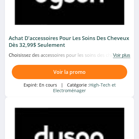
Darty
4.9
eGlobal Central
4.6
Achat D'accessoires Pour Les Soins Des Cheveux
Dès 32,99$ Seulement
Dell
Choisissez des accessoires pour les soins des cheveux à
Voir plus
4.1
partir de 32,99$ uniquement chez Dyson. Faites-vous
plaisir!
Walmart
Voir la promo
4.1
Expiré:
En cours
| Catégorie :
High-Tech et
Electroménager
Walmart
4.1
Mistergooddeal
4.6