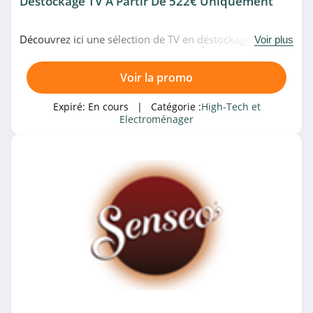
Déstockage TV À Partir De 522€ Uniquement
4.7
Découvrez ici une sélection de TV en déstockage dès
Voir plus
Tout pour Phone
522€00 uniquement chez LDLC.com. À saisir!
4.6
Voir la promo
Cdiscount
Expiré:
En cours
| Catégorie :
High-Tech et
Electroménager
4.7
Carrera
4.2
Asgoodasnew
4.3
DeinDesign
4.2