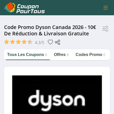
Magasin
Code Promo Dyson Canada 2026 - 10€
De Réduction & Livraison Gratuite
Dyson Canada
4.3/5
B&B Hotels
Bikeinn
Tous Les Coupons
Offres
Codes Promo
9
9
0
MediaMarkt Belgique
https://couponpourtous.fr/dyson-
canada
Fizzer
Voir plus
Catégorie