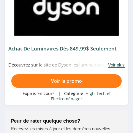
GrosBill
4.4
Philips Belgique
4.6
Achat De Luminaires Dès 849,99$ Seulement
Philips Belgique
4.6
Découvrez sur le site de Dyson les luminaires à partir de
Voir plus
849,99$ seulement. À saisir!
Best Buy Canada
Voir la promo
4.7
Expiré:
En cours
| Catégorie :
High-Tech et
Electroménager
Dyson Belgique
4.0
Peur de rater quelque chose?
MediaMarkt
Belgique
Recevez les mises à jour et les dernières nouvelles