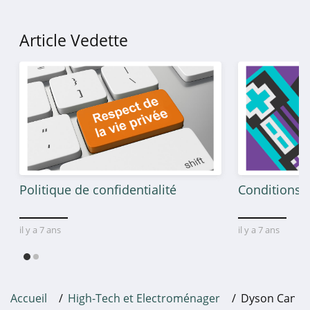
PSK Mega Store
Article Vedette
4.6
LG
4.8
Elgato
4.4
ESR
Politique de confidentialité
Conditions g
4.2
il y a 7 ans
il y a 7 ans
Fnac Pro
4.2
Govee
Accueil
High-Tech et Electroménager
Dyson Canad
4.7