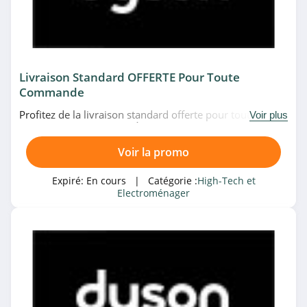
4.5
Domomat
4.3
Livraison Standard OFFERTE Pour Toute
Commande
Digit-photo
Profitez de la livraison standard offerte pour toute
Voir plus
4.3
commande chez Dyson. À ne pas rater!
eBay
Voir la promo
4.7
Expiré:
En cours
| Catégorie :
High-Tech et
Electroménager
Banggood
4.6
Vente Du Diable
4.8