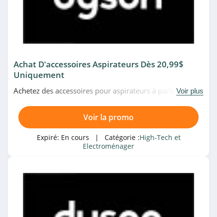
Harman Kardon
4.8
Harman Kardon
4.8
Achat D'accessoires Aspirateurs Dès 20,99$
Uniquement
Peter Hahn
Achetez des accessoires pour aspirateurs à partir de
4.7
Voir plus
20,99$ seulement chez Dyson. Allez très vite!
Alternate
Voir la promo
4.7
Expiré:
En cours
| Catégorie :
High-Tech et
Electroménager
Kaspersky
4.1
Microsoft
4.6