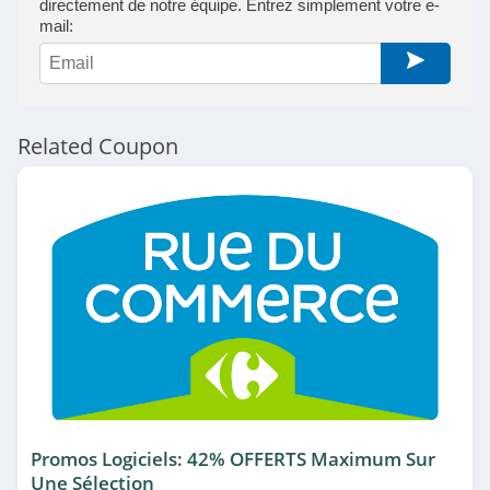
4.9
directement de notre équipe. Entrez simplement votre e-
mail:
Certideal
4.3
Tomtop
Related Coupon
4.0
Logitech Suisse
4.7
Honor
4.3
Dyson Canada
4.3
Promos Logiciels: 42% OFFERTS Maximum Sur
HP Suisse
Une Sélection