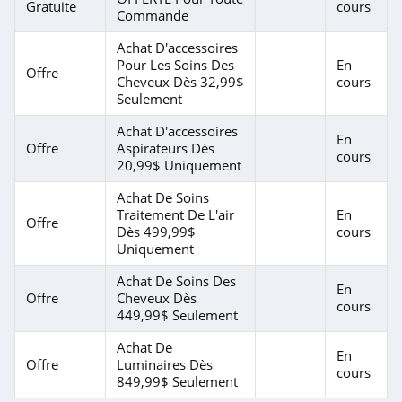
Gratuite
cours
Commande
Ciarra
Achat D'accessoires
4.3
Pour Les Soins Des
En
Offre
Cheveux Dès 32,99$
cours
Jabra
Seulement
4.4
Achat D'accessoires
En
Offre
Aspirateurs Dès
cours
Geekbuying
20,99$ Uniquement
4.6
Achat De Soins
Traitement De L'air
En
Offre
Laptop Service
Dès 499,99$
cours
Uniquement
4.7
Achat De Soins Des
En
Redmagic
Offre
Cheveux Dès
cours
449,99$ Seulement
4.7
Achat De
En
Offre
Luminaires Dès
Huion
cours
849,99$ Seulement
4.9