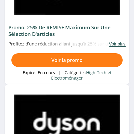
4.0
Ubaldi
4.2
Promo: 25% De REMISE Maximum Sur Une
Sélection D'articles
Materiel.net
Profitez d'une réduction allant jusqu'à 25% sur une
Voir plus
4.5
sélection d'articles en promo chez Dyson. Faites-vous
plaisir!
Voir la promo
Back Market
4.8
Expiré:
En cours
| Catégorie :
High-Tech et
Electroménager
Top Achat
4.8
RhinoShield
4.5
Villatech