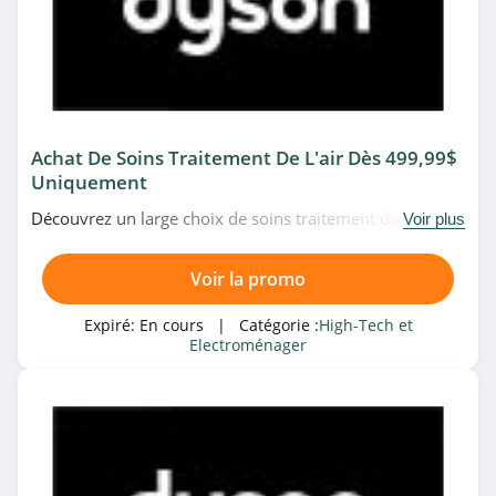
Adobe
4.6
Huawei
4.7
Achat De Soins Traitement De L'air Dès 499,99$
Uniquement
DPAM
4.6
Découvrez un large choix de soins traitement de l'air à
Voir plus
partir de 499,99$ uniquement sur le site de
Dyson.Faites-vous plaisir!
Vanden Borre
Voir la promo
4.9
Expiré:
En cours
| Catégorie :
High-Tech et
Electroménager
Conrad Suisse
4.4
Best of Robots
4.8