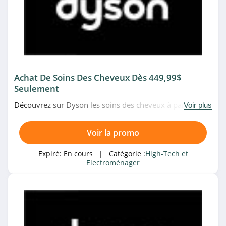
GoPro Canada
4.4
Withings
4.3
Achat De Soins Des Cheveux Dès 449,99$
Seulement
Acer
4.8
Découvrez sur Dyson les soins des cheveux à partir de
Voir plus
449,99$ seulement. Pas de temps à perdre!
Samsung
Voir la promo
5.0
Expiré:
En cours
| Catégorie :
High-Tech et
Electroménager
OnePlus
4.0
Gearbest
4.2