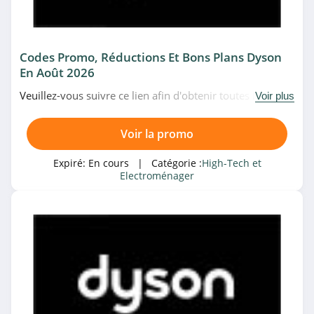
Maison et Jardin
Codes Promo, Réductions Et Bons Plans Dyson
Magasin associé
En Août 2026
Rue Du Commerce
Veuillez-vous suivre ce lien afin d'obtenir toutes les
Voir plus
4.4
meilleures promotions de Dyson du moment. Venez au
plus vite!
Voir la promo
Fnac
4.0
Expiré:
En cours
| Catégorie :
High-Tech et
Electroménager
Boulanger
4.5
Catégories associées
LDLC.com
4.5
High-Tech et Electroménager
SENSEO