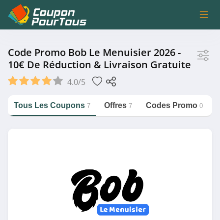
Magasin
Code Promo Bob Le Menuisier 2026 -
10€ De Réduction & Livraison Gratuite
Bob Le Menuisier
4.0/5
B&B Hotels
Bikeinn
Tous Les Coupons
Offres
Codes Promo
7
7
0
MediaMarkt Belgique
https://couponpourtous.fr/bob-le-
menuisier
Fizzer
Voir plus
Catégorie