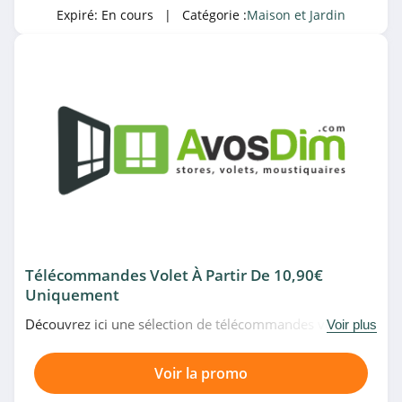
Expiré:
En cours
| Catégorie :
Maison et Jardin
4.0
Outiror
4.3
Zesso
4.0
Flexispot
4.5
Barcelona Led
Télécommandes Volet À Partir De 10,90€
Uniquement
4.8
Découvrez ici une sélection de télécommandes volet à
Voir plus
Toolstation
partir de 10,90€ uniquement chez Avosdim. N'attendez
plus!
5.0
Voir la promo