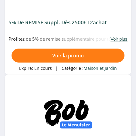
4.0
Lapeyre
5% De REMISE Suppl. Dès 2500€ D'achat
4.6
Euroshopping
Profitez de 5% de remise supplémentaire pour tout
Voir plus
achat supérieur à 2500€ chez Bob Le Menuisier. Pas de
4.6
temps à perdre!
Voir la promo
Jardiland
Expiré:
En cours
| Catégorie :
Maison et Jardin
4.3
Klarstein
4.4
Raja
4.2
Quincaillerie