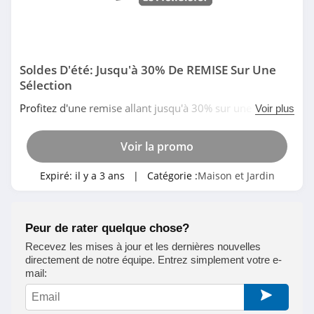
Fixami
4.1
Soldes D'été: Jusqu'à 30% De REMISE Sur Une
Interdit au Public
Sélection
5.0
Profitez d'une remise allant jusqu'à 30% sur une
Voir plus
sélection d'articles pendant les Soldes D'été. N'attendez
Bricoflor
plus!
Voir la promo
4.0
Expiré:
il y a 3 ans
| Catégorie :
Maison et Jardin
Hema Belgique
4.2
Peur de rater quelque chose?
Blancheporte
Recevez les mises à jour et les dernières nouvelles
Belgique
directement de notre équipe. Entrez simplement votre e-
4.3
mail:
Castorama
4.8