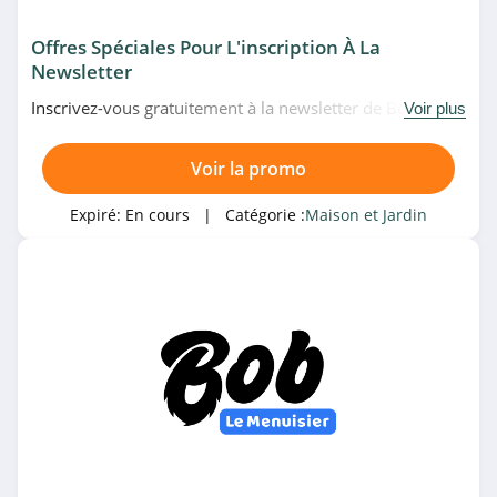
BornToBeKids
4.9
Offres Spéciales Pour L'inscription À La
Newsletter
Petite Mendigote
Inscrivez-vous gratuitement à la newsletter de Bob Le
Voir plus
4.8
Menuisier pour recevoir les dernières offres. Profitez-en!
Voir la promo
Marionnaud
Suisse
Expiré:
En cours
| Catégorie :
Maison et Jardin
4.4
Fashionette
4.5
vidaXL Belgique
4.4
vidaXL Belgique
4.4