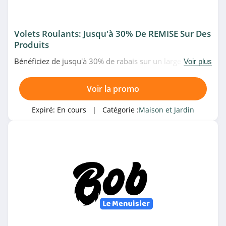
4.6
Materiel Electrique
Volets Roulants: Jusqu'à 30% De REMISE Sur Des
Produits
4.7
Bénéficiez de jusqu'à 30% de rabais sur un large choix
Voir plus
CASA
de volets roulant en promo chez Bob Le Menuisier. À ne
pas louper!
4.5
Voir la promo
Hudson Reed
Expiré:
En cours
| Catégorie :
Maison et Jardin
4.5
Racetools
4.8
Luminaire
4.6
Trend Corner