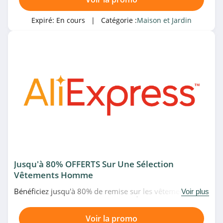
4.2
Expiré:
En cours
| Catégorie :
Maison et Jardin
Emma Matelas
4.9
La Compagnie du
Lit
4.2
Vevor
4.6
Kärcher
4.1
Jusqu'à 80% OFFERTS Sur Une Sélection
Vêtements Homme
Emma Matelas
Belgique
Bénéficiez jusqu'à 80% de remise sur les vêtements
Voir plus
4.8
homme en promo chez Aliexpress. À ne pas manquer!
E.Leclerc
Voir la promo