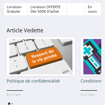
Aosom
Livraison
Livraison OFFERTE
En
Gratuite
Dès 500€ D'achat
cours
4.0
D.Plantes
Article Vedette
4.6
Philips
4.1
2echoix.fr
4.8
Maisonic
Politique de confidentialité
Conditions g
4.9
il y a 7 ans
il y a 7 ans
Rowenta
4.7