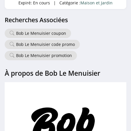
Gonser Suisse
Expiré:
En cours
| Catégorie :
Maison et Jardin
4.5
Recherches Associées
Vogel's
4.8
Bob Le Menuisier coupon
Bob Le Menuisier code promo
Lampe et Lumière
4.1
Bob Le Menuisier promotion
Nettoshop Suisse
À propos de Bob Le Menuisier
4.9
Pearl Suisse
4.4
Briochin
4.6