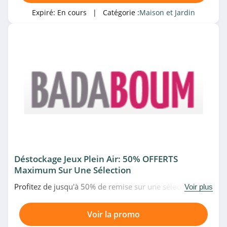
4.2
Expiré:
En cours
| Catégorie :
Maison et Jardin
AllTissus
4.5
Leroy Merlin
4.2
ID Market
4.3
vidaXL
Déstockage Jeux Plein Air: 50% OFFERTS
4.3
Maximum Sur Une Sélection
Vonroc
Profitez de jusqu'à 50% de remise sur une sélection de
Voir plus
jeux plein air en déstockage chez Badaboum. Venez vite!
4.1
Voir la promo
Interouge