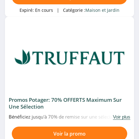
4.7
Expiré:
En cours
| Catégorie :
Maison et Jardin
Stores et Rideaux
4.5
Piscines du Monde
4.1
Ma Petite Mercerie
5.0
Outlet Sofa Direct
4.0
Promos Potager: 70% OFFERTS Maximum Sur
Une Sélection
Fruugo
Bénéficiez jusqu'à 70% de remise sur une sélection de
Voir plus
4.3
potager en promo chez Truffaut. Allez vite!
Voir la promo
Joom