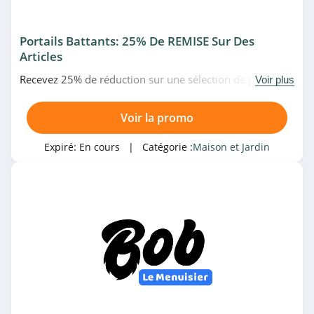
4.0
Portails Battants: 25% De REMISE Sur Des
Mondial Tissus
Articles
4.5
Recevez 25% de réduction sur une sélection de portails
Voir plus
battants en promo chez Bob Le Menuisier. Allez très vite!
AC-Déco
Voir la promo
4.2
Expiré:
En cours
| Catégorie :
Maison et Jardin
JYSK
4.1
Hypnia
4.7
Simba
4.1