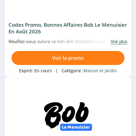
Maison et Jardin
Codes Promo, Bonnes Affaires Bob Le Menuisier
Magasin associé
En Août 2026
Rakuten
Veuillez-vous suivre ce lien afin d'obtenir toutes les
Voir plus
4.8
meilleures promotions de Bob Le Menuisier du moment.
Venez au plus vite!
Voir la promo
Aliexpress
4.8
Expiré:
En cours
| Catégorie :
Maison et Jardin
Truffaut
4.6
Catégories associées
Badaboum
4.7
Maison et Jardin
Avosdim