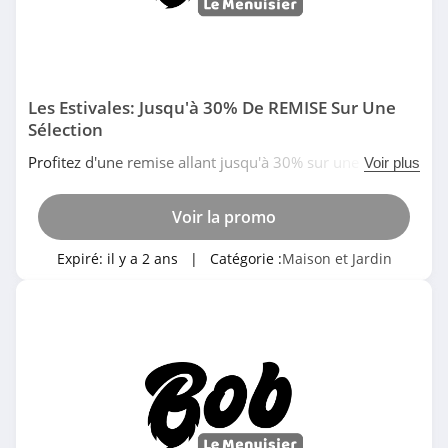
Decoclico
4.9
Auchan
Les Estivales: Jusqu'à 30% De REMISE Sur Une
Sélection
4.0
Profitez d'une remise allant jusqu'à 30% sur une
Voir plus
HEMA
sélection d'articles avec Les Estivales. N'attendez plus!
4.8
Voir la promo
eve Matelas
Expiré:
il y a 2 ans
| Catégorie :
Maison et Jardin
4.1
Le Roi du Matelas
4.0
Fixami Belgique
4.4