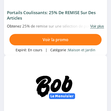
DHgate
4.1
Portails Coulissants: 25% De REMISE Sur Des
Articles
Krëfel
Obtenez 25% de remise sur une sélection de portails
4.6
Voir plus
coulissants en promo chez Bob Le Menuisier. Allez très
vite!
BHV
Voir la promo
4.5
Expiré:
En cours
| Catégorie :
Maison et Jardin
Oviala
4.6
Le Géant des
Beaux-Arts
4.4
Little Boudoir
4.2