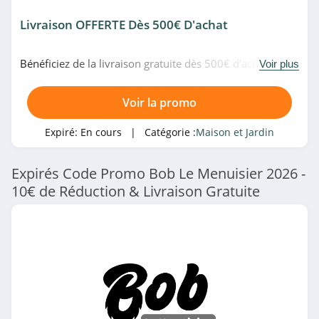
Stores Discount
Livraison OFFERTE Dès 500€ D'achat
4.5
Bénéficiez de la livraison gratuite dès 500€ d'achat chez
Bobochic
Voir plus
Bob Le Menuisier. Shoppez maintenant!
5.0
Voir la promo
Vedia Suisse
Expiré:
En cours
| Catégorie :
Maison et Jardin
4.4
Expirés Code Promo Bob Le Menuisier 2026 -
Craftine
10€ de Réduction & Livraison Gratuite
4.4
Madura
4.6
Blancheporte
4.2