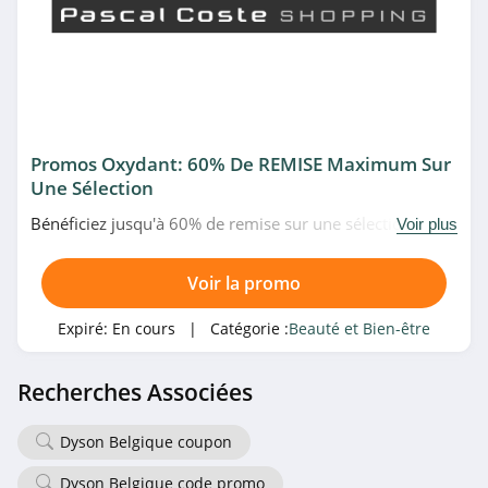
Gouiran
4.7
Ferme des
Peupliers
4.3
Promos Oxydant: 60% De REMISE Maximum Sur
Melvita
Une Sélection
4.2
Bénéficiez jusqu'à 60% de remise sur une sélection
Voir plus
d'oxydant à prix fous chez Pascal Coste. Allez vite!
KIKO Milano
Voir la promo
4.7
Expiré:
En cours
| Catégorie :
Beauté et Bien-être
Notino
4.5
Recherches Associées
Clarins
Dyson Belgique coupon
4.3
Dyson Belgique code promo