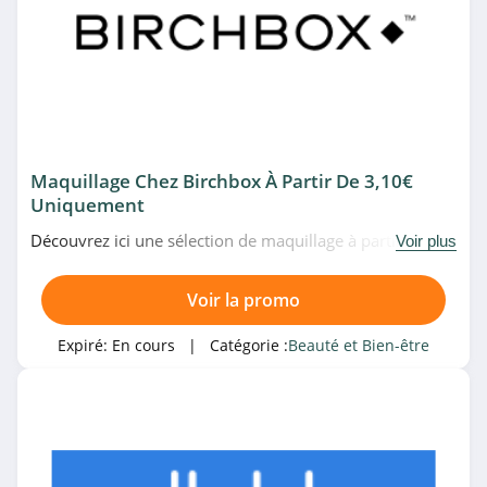
4.9
Kalista Capillaires
4.4
Lancôme
Maquillage Chez Birchbox À Partir De 3,10€
4.8
Uniquement
Avril
Découvrez ici une sélection de maquillage à partir de
Voir plus
3,10€ uniquement chez Birchbox. Allez vite!
4.2
Voir la promo
Rituals
Expiré:
En cours
| Catégorie :
Beauté et Bien-être
4.1
Caudalie
4.3
Diouda