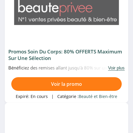
4.1
Mademoiselle bio
4.8
Urban Decay
4.3
Promos Soin Du Corps: 80% OFFERTS Maximum
Sur Une Sélection
Balinea
Bénéficiez des remises allant jusqu'à 80% sur une
Voir plus
4.8
sélection de soin du corps chez Beauteprivee. Allez vite!
Luxéol
Voir la promo
4.6
Expiré:
En cours
| Catégorie :
Beauté et Bien-être
Cookies Make Up
4.6
BYS Maquillage