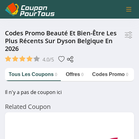
Magasin
Codes Promo Beauté Et Bien-Être Les
Plus Récents Sur Dyson Belgique En
2026
Dyson Belgique
4.0/5
Catégorie
Tous Les Coupons
Offres
Codes Promo
0
0
0
https://couponpourtous.fr/dyson-
belgique/beaute-et-bien-etre
Il n'y a pas de coupon ici
Beauté et Bien-être
Related Coupon
Magasin associé
Nocibé