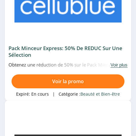
4.9
Beauty Success
4.2
Cosmetiques
Pack Minceur Express: 50% De REDUC Sur Une
Online
Sélection
4.5
Obtenez une réduction de 50% sur le Pack Minceur
Voir plus
hairStore
Express chez Cellublue. Venez vite!
4.9
Voir la promo
Peggy Sage
Expiré:
En cours
| Catégorie :
Beauté et Bien-être
4.3
ghd
4.5