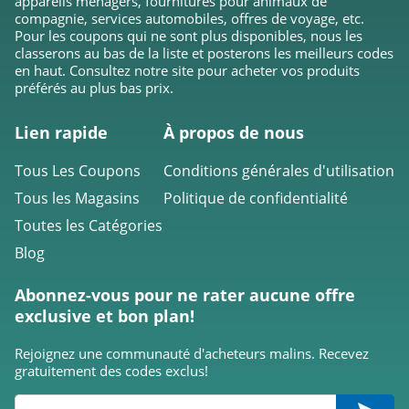
appareils ménagers, fournitures pour animaux de
compagnie, services automobiles, offres de voyage, etc.
Marionnaud
Pour les coupons qui ne sont plus disponibles, nous les
Suisse
classerons au bas de la liste et posterons les meilleurs codes
4.4
en haut. Consultez notre site pour acheter vos produits
préférés au plus bas prix.
Marionnaud
4.8
Lien rapide
À propos de nous
Armani Beauty
Tous Les Coupons
Conditions générales d'utilisation
4.6
Tous les Magasins
Politique de confidentialité
Toutes les Catégories
Sephora Canada
Blog
4.1
Abonnez-vous pour ne rater aucune offre
Morphe
exclusive et bon plan!
4.2
Rejoignez une communauté d'acheteurs malins. Recevez
gratuitement des codes exclus!
The Body Shop
4.2