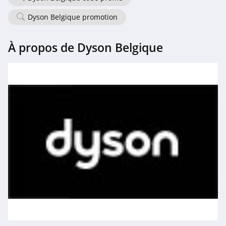
Treatwell
Dyson Belgique promotion
4.4
NYX Professional
À propos de Dyson Belgique
Makeup
4.8
Yves Rocher
5.0
Beauty Coiffure
4.1
GlossyBox
4.5
Benefit
4.5