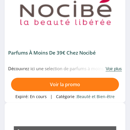
4.4
Beauteprivee
4.1
Birchbox
4.2
Parfums À Moins De 39€ Chez Nocibé
Catégories associées
Cellublue
4.8
Beauté et Bien-être
Découvrez ici une selection de parfums à moins de 39€
Voir plus
chez Nocibé. Venez vite!
Pascal Coste
High-Tech et Electroménager
Voir la promo
4.5
Expiré:
En cours
| Catégorie :
Beauté et Bien-être
Bleu Libellule
4.9
Beautiful Box by
aufeminin