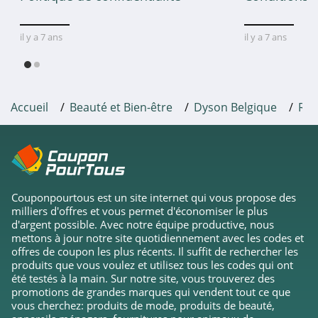
Biotherm
il y a 7 ans
il y a 7 ans
4.5
ShytoBuy
4.5
Accueil
Beauté et Bien-être
Dyson Belgique
Roo
MinceurDiscount
4.8
Natura
Couponpourtous est un site internet qui vous propose des
4.9
milliers d'offres et vous permet d'économiser le plus
d'argent possible. Avec notre équipe productive, nous
Allbeauty
mettons à jour notre site quotidiennement avec les codes et
offres de coupon les plus récents. Il suffit de rechercher les
4.9
produits que vous voulez et utilisez tous les codes qui ont
été testés à la main. Sur notre site, vous trouverez des
Scrapmalin
promotions de grandes marques qui vendent tout ce que
vous cherchez: produits de mode, produits de beauté,
4.7