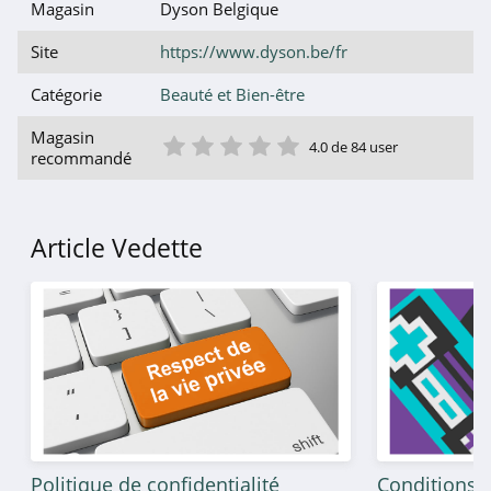
Magasin
Dyson Belgique
Benefit
Site
https://www.dyson.be/fr
4.5
Catégorie
Beauté et Bien-être
Comptoir de
l’homme
1 étoile
2 étoile
3 étoile
4 étoile
5 étoile
Magasin
4.5
4.0 de 84 user
recommandé
Corine de Farme
4.9
Article Vedette
L’Oréal Paris
4.3
Kiehl's
4.2
Bourjois
4.0
Politique de confidentialité
Conditions g