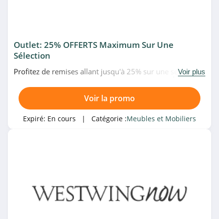
4.0
Maisons du
Monde
Outlet: 25% OFFERTS Maximum Sur Une
4.8
Sélection
Batinea
Profitez de remises allant jusqu'à 25% sur une sélection
Voir plus
de produits en promotion chez WestwingNow. À ne pas
4.5
rater!
Voir la promo
Camif
Expiré:
En cours
| Catégorie :
Meubles et Mobiliers
4.7
vidaXL Suisse
4.3
Villeroy & Boch
4.1
Conforama Suisse