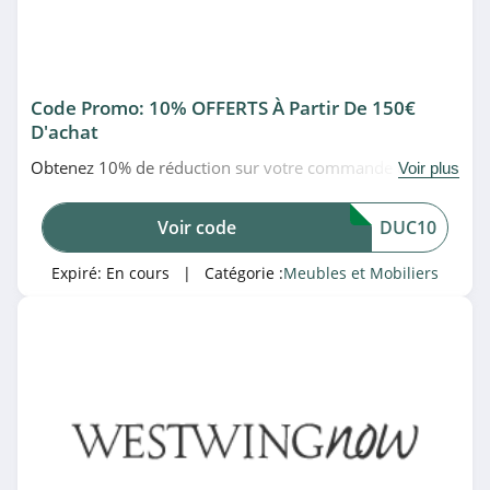
4.6
Conforama
4.6
Code Promo: 10% OFFERTS À Partir De 150€
D'achat
Drawer
Obtenez 10% de réduction sur votre commande dès
Voir plus
4.2
150€ d'achat en utilisant ce code promo WestwingNow.
À saisir!
Mobistoxx
Voir code
DUC10
4.6
Expiré:
En cours
| Catégorie :
Meubles et Mobiliers
SKLUM
4.5
Concept Usine
5.0
Home24