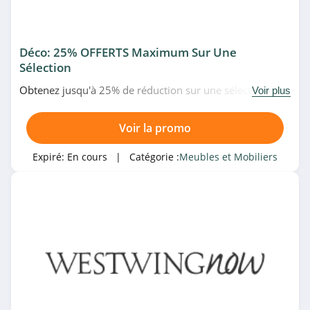
MADE
4.5
Déco: 25% OFFERTS Maximum Sur Une
Nos Envies Deco
Sélection
4.3
Obtenez jusqu'à 25% de réduction sur une sélection de
Voir plus
décoration à prix réduits chez WestwingNow. N'hésitez
Little Big Change
pas!
4.8
Voir la promo
Expiré:
En cours
| Catégorie :
Meubles et Mobiliers
Costway
4.2
Alterego
4.1
Design Bestseller
4.7