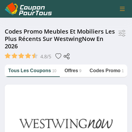
Magasin
Codes Promo Meubles Et Mobiliers Les
Plus Récents Sur WestwingNow En
2026
WestwingNow
4.8/5
Catégorie
Tous Les Coupons
Offres
Codes Promo
10
9
1
https://couponpourtous.fr/westwingnow/meubles-
et-mobiliers
Meubles et Mobiliers
Magasin associé
BUT