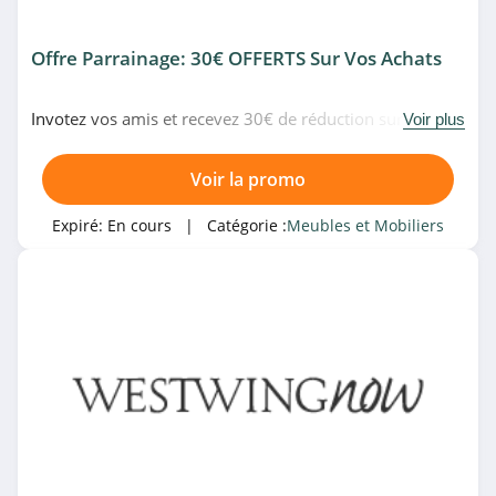
The Cool Republic
Offre Parrainage: 30€ OFFERTS Sur Vos Achats
4.9
Hannun
Invotez vos amis et recevez 30€ de réduction sur vos
Voir plus
achats chez WestwingNow. Allez-y!
4.6
Voir la promo
Loberon
Expiré:
En cours
| Catégorie :
Meubles et Mobiliers
4.4
Nature Bois
Concept
4.1
Mobeventpro
4.3
Miliboo Belgique
4.5