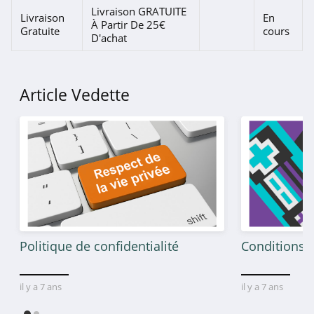
Livraison GRATUITE
Livraison
En
À Partir De 25€
Gratuite
cours
D'achat
Article Vedette
Politique de confidentialité
Conditions g
il y a 7 ans
il y a 7 ans