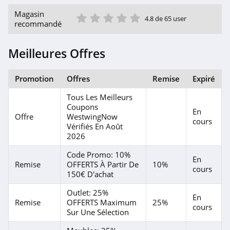
1 étoile
2 étoile
3 étoile
4 étoile
5 étoile
Magasin
4.8 de 65 user
recommandé
Meilleures Offres
Promotion
Offres
Remise
Expiré
Tous Les Meilleurs
Coupons
En
Offre
WestwingNow
cours
Vérifiés En Août
2026
Code Promo: 10%
En
Remise
OFFERTS À Partir De
10%
cours
150€ D'achat
Outlet: 25%
En
Remise
OFFERTS Maximum
25%
cours
Sur Une Sélection