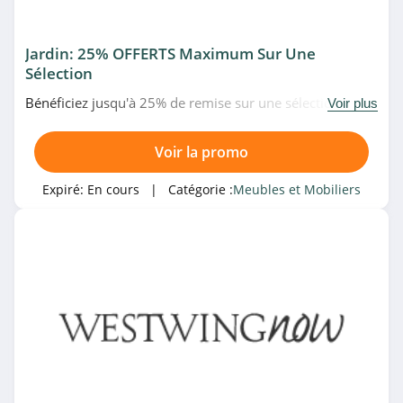
Silvera
4.5
Jardin: 25% OFFERTS Maximum Sur Une
Sélection
Produceshop
Bénéficiez jusqu'à 25% de remise sur une sélection de
Voir plus
4.6
produits pour votre jardin à prix réduits chez
WestwingNow. À ne pas manquer!
Voir la promo
Bouclair Canada
4.2
Expiré:
En cours
| Catégorie :
Meubles et Mobiliers
AMPM
4.5
Tendencio
4.5
WestwingNow
4.8