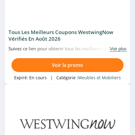
4.6
Alinea
4.6
Tous Les Meilleurs Coupons WestwingNow
IKEA
Vérifiés En Août 2026
4.3
Suivez ce lien pour obtenir tous les meilleurs codes
Voir plus
promo, bons plans et promotions WestwingNow du
Catégories associées
Eminza
moment. Venez très vite!
Voir la promo
4.8
Meubles et Mobiliers
Expiré:
En cours
| Catégorie :
Meubles et Mobiliers
Delamaison
4.3
Vente-unique.com
4.6
Miliboo