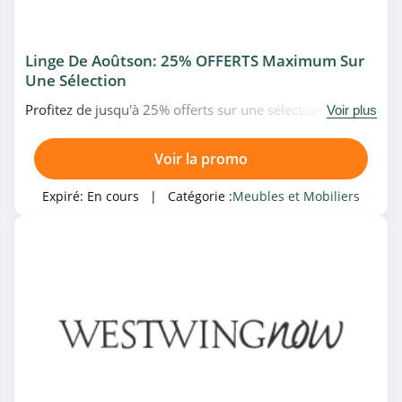
Design Bestseller
4.7
Linge De Aoûtson: 25% OFFERTS Maximum Sur
Massivmoebel24
Une Sélection
4.1
Profitez de jusqu'à 25% offerts sur une sélection de linge
Voir plus
de maison à prix réduits chez WestwingNow. Achetez
vite!
Adopt'
Voir la promo
4.9
Expiré:
En cours
| Catégorie :
Meubles et Mobiliers
Nordic Nest
4.4
Bemz
4.6
KARE Design
4.9