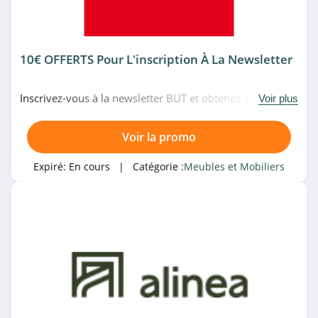
4.2
Lufe
4.1
10€ OFFERTS Pour L'inscription À La Newsletter
Delife
Inscrivez-vous à la newsletter BUT et obtenez 10€ offerts
Voir plus
4.6
lors de votre prochain achat. Venez vite!
Voir la promo
Klast
4.7
Expiré:
En cours
| Catégorie :
Meubles et Mobiliers
Univers Du Cuir
5.0
Reuter
4.7