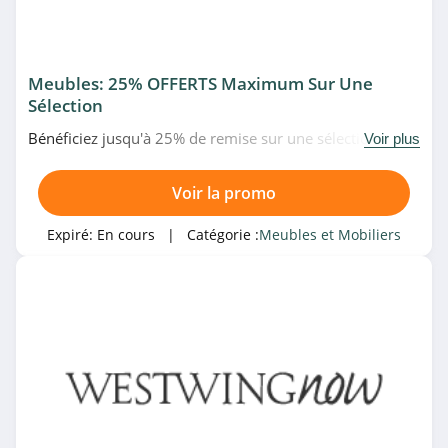
4.5
Songmics
Meubles: 25% OFFERTS Maximum Sur Une
4.1
Sélection
Bénéficiez jusqu'à 25% de remise sur une sélection de
Voir plus
NV Gallery
meubles à prix réduits chez WestwingNow. N'attendez
4.5
plus!
Voir la promo
RONA
Expiré:
En cours
| Catégorie :
Meubles et Mobiliers
4.3
GiFi
4.5
Bains Design
4.8