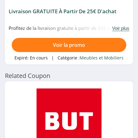
Livraison GRATUITE À Partir De 25€ D'achat
Sofolk
4.4
Profitez de la livraison gratuite à partir de 25€ d'achat
Voir plus
chez WestwingNow. Profitez-en!
Philips Hue
Voir la promo
4.6
Expiré:
En cours
| Catégorie :
Meubles et Mobiliers
LightOnline
5.0
Related Coupon
Arred in Italy
4.7
Made In Design
4.8
Lights4fun