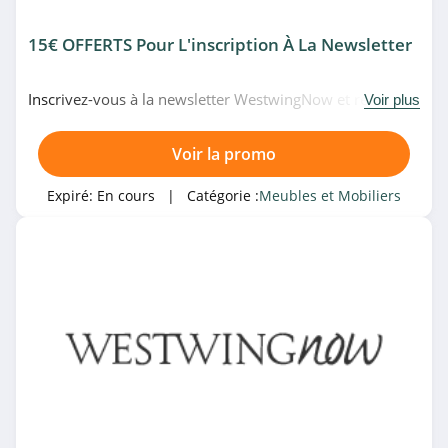
Childhome
15€ OFFERTS Pour L'inscription À La Newsletter
4.1
Inscrivez-vous à la newsletter WestwingNow et recevez
Voir plus
Design Market
15€ de réduction sur votre commande. Venez vite!
4.3
Voir la promo
Takanap
Expiré:
En cours
| Catégorie :
Meubles et Mobiliers
4.4
Frankel
4.1
Avril Paris
4.9
Fermob
4.2