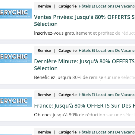
Remise | Catégorie :
Hôtels Et Locations De Vacanc
Ventes Privées: Jusqu'à 80% OFFERTS 
Sélection
Inscrivez-vous gratuitement et profitez de réduct
80% sur les plus beaux hôtels 4 et 5* chez VeryCh
Remise | Catégorie :
Hôtels Et Locations De Vacanc
Dernière Minute: Jusqu'à 80% OFFERTS
Sélection
Bénéficiez jusqu'à 80% de remise sur une sélecti
dernière minute chez VeryChic. À ne pas rater!
Remise | Catégorie :
Hôtels Et Locations De Vacanc
France: Jusqu'à 80% OFFERTS Sur Des 
Obtenez jusqu'à 80% de réduction sur une sélect
France chez VeryChic. N'attendez plus!
Remise | Catégorie :
Hôtels Et Locations De Vacanc