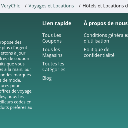
VeryChic
Voyages et Locations
Hôtels et Locations 
Lien rapide
À propos de nous
Tous Les
Conditions générale
Coupons
d'utilisation
propose des
 plus d'argent
Tous les
Politique de
ettons à jour
Magasins
confidentialité
ffres de coupon
Toutes les
duits que vous
és à la main. Sur
Catégories
grandes marques
Blog
ts de mode,
tures pour
ffres de voyage,
les, nous les
eilleurs codes en
duits préférés au