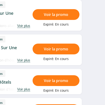
es
Sur Une
Voir la promo
Expiré:
En cours
ions allant jusqu'à
Voir plus
ic. À saisir!
es
 Sur Une
Voir la promo
Expiré:
En cours
on d'hôtels
Voir plus
es
Voir la promo
Hôtels
ion d'hôtels en
Voir plus
Expiré:
En cours
es