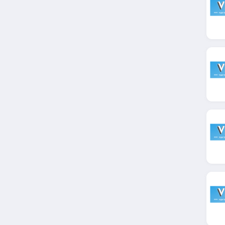
Campanile
4.1
Odalys
4.2
Goélia
4.6
Kyriad
4.2
NH Hôtels
4.6
Locatour
4.3