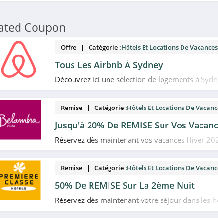
lated Coupon
Offre | Catégorie :
Hôtels Et Locations De Vacances
Tous Les Airbnb À Sydney
Découvrez ici une sélection de logements à Sydn
Allez-y!
Remise | Catégorie :
Hôtels Et Locations De Vacanc
Jusqu'à 20% De REMISE Sur Vos Vacanc
Réservez dès maintenant vos vacances Hiver 202
jusqu'à 20% offerts + l'offre "Remboursement ga
Belambra. Date limitée!
Remise | Catégorie :
Hôtels Et Locations De Vacanc
50% De REMISE Sur La 2ème Nuit
Réservez dès maintenant votre séjour dans les h
Classe et bénéficiez de 50% de réduction sur la 2