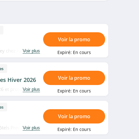
Voir la promo
ey chez Airbnb.
Voir plus
Expiré:
En cours
es
Voir la promo
es Hiver 2026
6 et profitez de
Voir plus
Expiré:
En cours
ranti" chez
es
Voir la promo
ôtels Première
Voir plus
Expiré:
En cours
ème nuit. Profitez-