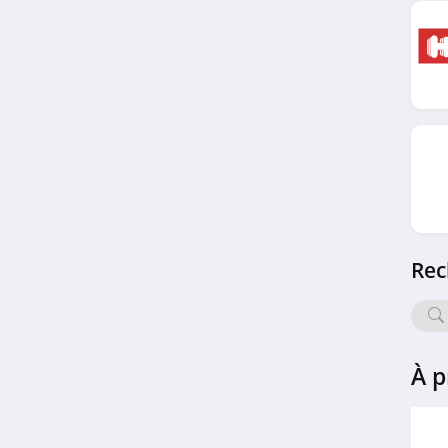
VeryChic
4.9
Trip.com
4.4
Best Western
4.3
Brit Hotel
Rec
4.4
B&B Hotels
4.3
À p
Iberostar
4.9