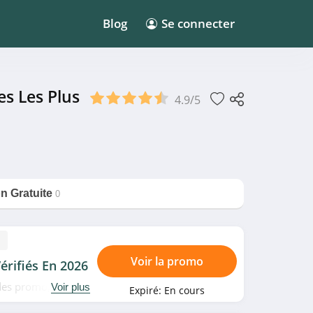
Blog
Se connecter
s Les Plus
4.9/5
on Gratuite
0
Voir la promo
érifiés En 2026
odes promo, bons
Voir plus
Expiré:
En cours
très vite!