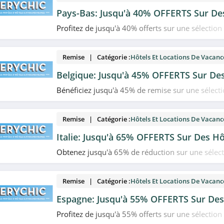
Pays-Bas: Jusqu'à 40% OFFERTS Sur De
Profitez de jusqu'à 40% offerts sur une sélection
Bas chez VeryChic. N'hésitez pas!
Remise | Catégorie :
Hôtels Et Locations De Vacanc
Belgique: Jusqu'à 45% OFFERTS Sur De
Bénéficiez jusqu'à 45% de remise sur une sélecti
Belgique chez VeryChic. Allez-y!
Remise | Catégorie :
Hôtels Et Locations De Vacanc
Italie: Jusqu'à 65% OFFERTS Sur Des Hô
Obtenez jusqu'à 65% de réduction sur une sélect
Italie chez VeryChic. Venez vite!
Remise | Catégorie :
Hôtels Et Locations De Vacanc
Espagne: Jusqu'à 55% OFFERTS Sur Des
Profitez de jusqu'à 55% offerts sur une sélection
Espagne chez VeryChic. Profitez-en!