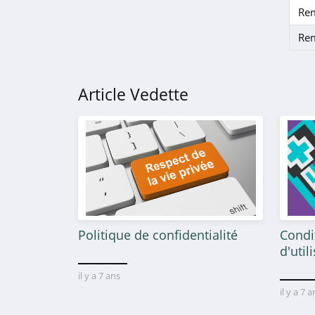
Re
Re
Article Vedette
Politique de confidentialité
Condi
d'util
il y a 7 ans
il y a 7 