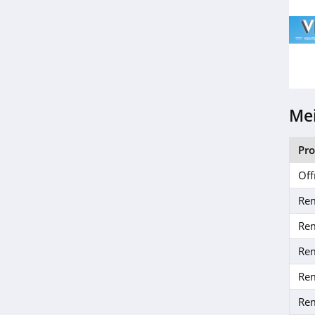
Locasun
4.5
Homair
4.1
Mei
Barceló
4.2
Pr
Off
Radisson Hotels
4.8
Re
Re
Hilton
Re
4.8
Re
H10 Hotels
Re
4.8