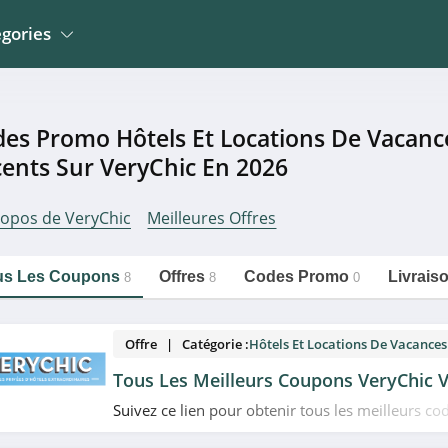
gories
Jardin
La Poste Mobile
Meubles et Mobiliers
es Promo Hôtels Et Locations De Vacance
Wingo Suisse
 Mobiliers
Electroménager
ents Sur VeryChic En 2026
Erborian
Sportwear
Mathon
ropos de VeryChic
Meilleures Offres
n
Montres, Bijoux Et
Bemz
Lunettes
https://couponpourtous.fr/verychic/hotels-
Copier le lien
et-locations-de-vacances
o Et Occasions
Développement Photos
us Les Coupons
Offres
Codes Promo
Livrais
8
8
0
Offre | Catégorie :
Hôtels Et Locations De Vacances
Tous Les Meilleurs Coupons VeryChic V
Suivez ce lien pour obtenir tous les meilleurs c
plans et promotions VeryChic du moment. Venez 