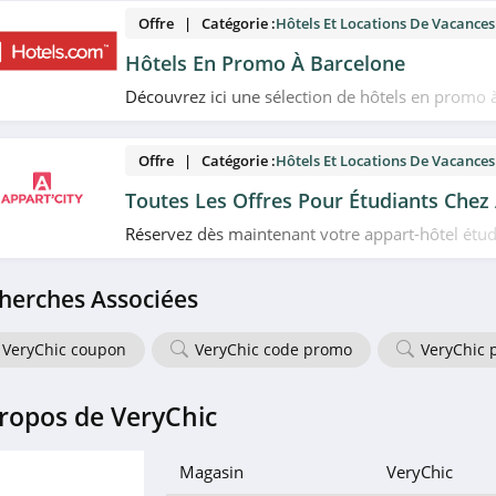
en!
Offre | Catégorie :
Hôtels Et Locations De Vacances
Hôtels En Promo À Barcelone
Découvrez ici une sélection de hôtels en promo 
Hotels.com. Venez vite!
Offre | Catégorie :
Hôtels Et Locations De Vacances
Toutes Les Offres Pour Étudiants Chez 
Réservez dès maintenant votre appart-hôtel étud
des offres pour les étudiants chez Appart'City. Al
herches Associées
VeryChic coupon
VeryChic code promo
VeryChic 
ropos de VeryChic
Magasin
VeryChic