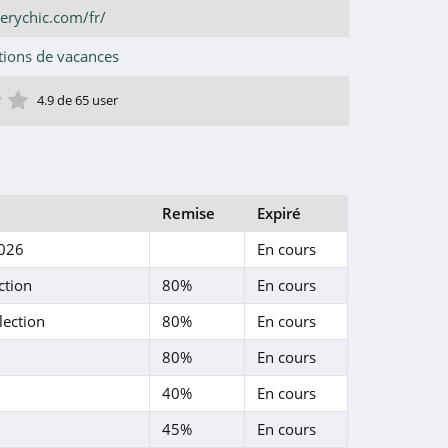
erychic.com/fr/
tions de vacances
ile
toile
 étoile
4 étoile
5 étoile
4.9 de 65 user
Remise
Expiré
2026
En cours
ction
80%
En cours
lection
80%
En cours
80%
En cours
40%
En cours
45%
En cours