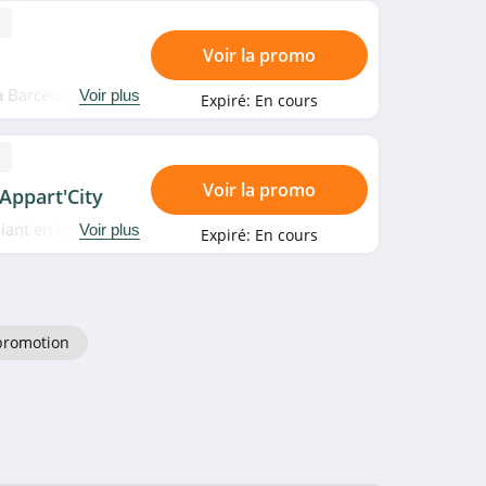
Voir la promo
à Barcelone chez
Voir plus
Expiré:
En cours
Voir la promo
Appart'City
iant en bénéficiant
Voir plus
Expiré:
En cours
lez-y!
promotion