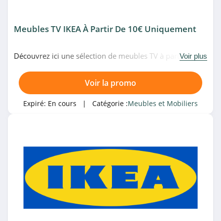
4.5
Meubles TV IKEA À Partir De 10€ Uniquement
Songmics
4.1
Découvrez ici une sélection de meubles TV à partir de
Voir plus
10€ uniquement chez IKEA. Allez-y!
NV Gallery
Voir la promo
4.5
Expiré:
En cours
| Catégorie :
Meubles et Mobiliers
RONA
4.3
GiFi
4.5
Bains Design
4.8