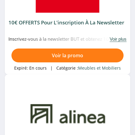
Childhome
4.1
10€ OFFERTS Pour L'inscription À La Newsletter
Design Market
Inscrivez-vous à la newsletter BUT et obtenez 10€ offerts
Voir plus
4.3
lors de votre prochain achat. Venez vite!
Voir la promo
Takanap
4.4
Expiré:
En cours
| Catégorie :
Meubles et Mobiliers
Frankel
4.1
Avril Paris
4.9
Fermob
4.2