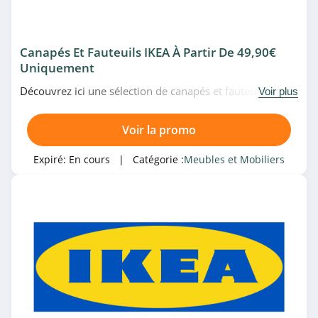
4.6
Conforama
Canapés Et Fauteuils IKEA À Partir De 49,90€
4.6
Uniquement
Découvrez ici une sélection de canapés et fauteuils à
Drawer
Voir plus
partir de 49,90€ uniquement chez IKEA. N'attendez plus!
4.2
Voir la promo
Mobistoxx
Expiré:
En cours
| Catégorie :
Meubles et Mobiliers
4.6
SKLUM
4.5
Concept Usine
5.0
Home24