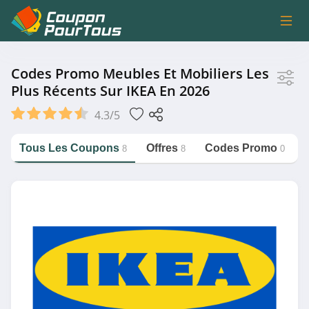
Magasin
Codes Promo Meubles Et Mobiliers Les
Plus Récents Sur IKEA En 2026
IKEA
4.3/5
Tous Les Coupons
Offres
Codes Promo
8
8
0
Catégorie
https://couponpourtous.fr/ikea/meubles-
et-mobiliers
Meubles et Mobiliers
Magasin associé
BUT