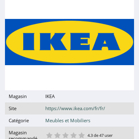
Magasin
IKEA
Site
https://www.ikea.com/fr/fr/
Catégorie
Meubles et Mobiliers
1 étoile
2 étoile
3 étoile
4 étoile
5 étoile
Magasin
4.3 de 47 user
recommandé