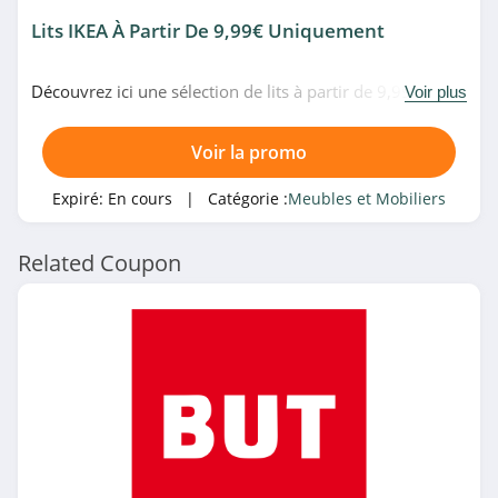
The Cool Republic
Lits IKEA À Partir De 9,99€ Uniquement
4.9
Découvrez ici une sélection de lits à partir de 9,99€
Voir plus
uniquement chez IKEA. Allez vite!
Hannun
4.6
Voir la promo
Loberon
Expiré:
En cours
| Catégorie :
Meubles et Mobiliers
4.4
Related Coupon
Nature Bois
Concept
4.1
Mobeventpro
4.3
Miliboo Belgique
4.5