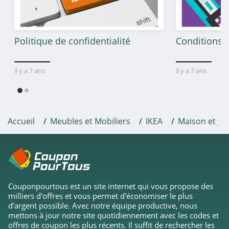
Politique de confidentialité
Conditions g
il y a 7 ans
il y a 7 ans
Accueil
Meubles et Mobiliers
IKEA
Maison et Jar
Couponpourtous est un site internet qui vous propose des
milliers d'offres et vous permet d'économiser le plus
d'argent possible. Avec notre équipe productive, nous
mettons à jour notre site quotidiennement avec les codes et
offres de coupon les plus récents. Il suffit de rechercher les