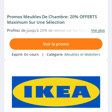
Sofolk
Promos Meubles De Chambre: 20% OFFERTS
4.4
Maximum Sur Une Sélection
Philips Hue
Profitez de jusqu'à 20% de remise sur les meubles de
Voir plus
chambre en promo chez Alinea. À ne pas manquer!
4.6
Voir la promo
LightOnline
Expiré:
En cours
| Catégorie :
Meubles et Mobiliers
5.0
Arred in Italy
4.7
Made In Design
4.8
Lights4fun