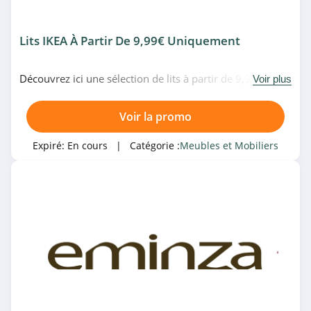
4.2
Lufe
Lits IKEA À Partir De 9,99€ Uniquement
4.1
Découvrez ici une sélection de lits à partir de 9,99€
Voir plus
Delife
uniquement chez IKEA. Allez vite!
4.6
Voir la promo
Klast
Expiré:
En cours
| Catégorie :
Meubles et Mobiliers
4.7
Univers Du Cuir
5.0
Reuter
4.7