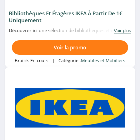
Design Bestseller
4.7
Bibliothèques Et Étagères IKEA À Partir De 1€
Uniquement
Massivmoebel24
Découvrez ici une sélection de bibliothèques et étagères
Voir plus
4.1
à partir de 1€ uniquement chez IKEA. À ne pas manquer!
Voir la promo
Adopt'
4.9
Expiré:
En cours
| Catégorie :
Meubles et Mobiliers
Nordic Nest
4.4
Bemz
4.6
KARE Design
4.9