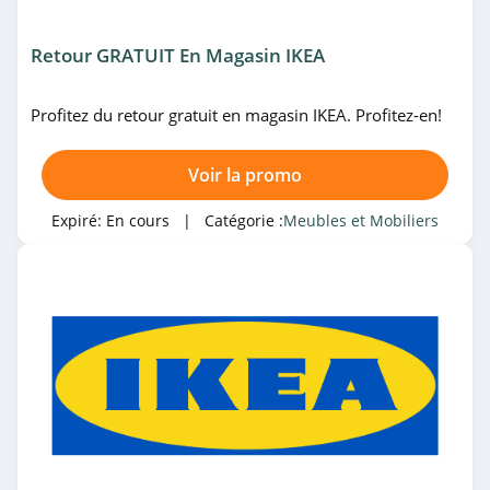
MADE
4.5
Retour GRATUIT En Magasin IKEA
Nos Envies Deco
Profitez du retour gratuit en magasin IKEA. Profitez-en!
4.3
Little Big Change
Voir la promo
4.8
Expiré:
En cours
| Catégorie :
Meubles et Mobiliers
Costway
4.2
Alterego
4.1
Design Bestseller
4.7