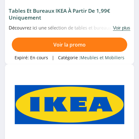
Silvera
Tables Et Bureaux IKEA À Partir De 1,99€
4.5
Uniquement
Découvrez ici une sélection de tables et bureaux à partir
Voir plus
Produceshop
de 1,99€ uniquement chez IKEA. N'attendez plus!
4.6
Voir la promo
Bouclair Canada
Expiré:
En cours
| Catégorie :
Meubles et Mobiliers
4.2
AMPM
4.5
Tendencio
4.5
WestwingNow
4.8