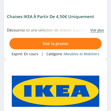
4.0
Maisons du
Chaises IKEA À Partir De 4,50€ Uniquement
Monde
4.8
Découvrez ici une sélection de chaises à partir de 4,50€
Voir plus
Batinea
uniquement chez IKEA. À ne pas rater!
4.5
Voir la promo
Camif
Expiré:
En cours
| Catégorie :
Meubles et Mobiliers
4.7
vidaXL Suisse
4.3
Villeroy & Boch
4.1
Conforama Suisse