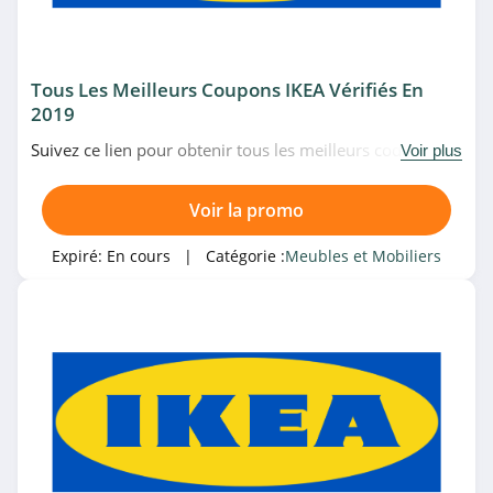
4.6
Alinea
4.6
Tous Les Meilleurs Coupons IKEA Vérifiés En
2019
IKEA
Suivez ce lien pour obtenir tous les meilleurs codes
Voir plus
4.3
promo, bons plans et promotions IKEA du moment.
Venez très vite!
Voir la promo
Catégories associées
Eminza
4.8
Meubles et Mobiliers
Expiré:
En cours
| Catégorie :
Meubles et Mobiliers
Delamaison
4.3
Vente-unique.com
4.6
Miliboo