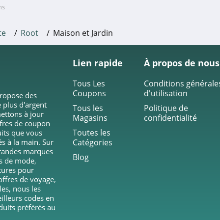
ans
te
Root
Maison et Jardin
Lien rapide
À propos de nous
Tous Les
Conditions générale
Coupons
d'utilisation
propose des
 plus d'argent
Tous les
Politique de
ettons à jour
Magasins
confidentialité
ffres de coupon
Toutes les
duits que vous
és à la main. Sur
Catégories
grandes marques
Blog
ts de mode,
tures pour
ffres de voyage,
les, nous les
eilleurs codes en
duits préférés au