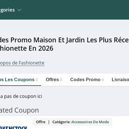
gories
Jardin
La Poste Mobile
Meubles et Mobiliers
es Promo Maison Et Jardin Les Plus Réce
Wingo Suisse
 Mobiliers
Electroménager
hionette En 2026
Erborian
Sportwear
Mathon
ropos de Fashionette
n
Montres, Bijoux Et
Bemz
Lunettes
https://couponpourtous.fr/fashionette/maison-
Copier le lien
et-jardin
o Et Occasions
Développement Photos
us Les Coupons
Offres
Codes Promo
Livrais
0
0
0
y a pas de coupon ici
lated Coupon
Offre | Catégorie :
Accessoires De Mode