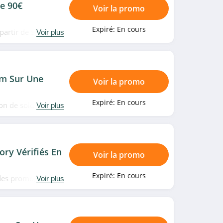
De 90€
Voir la promo
Expiré:
En cours
 partir de 90€
Voir plus
m Sur Une
Voir la promo
Expiré:
En cours
ion de soldes pour
Voir plus
ory Vérifiés En
Voir la promo
Expiré:
En cours
odes promo, bons
Voir plus
nez très vite!