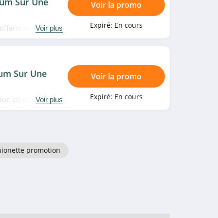
mum Sur Une
Voir la promo
Expiré:
En cours
offerts sur une
Voir plus
. Date limitée!
mum Sur Une
Voir la promo
Expiré:
En cours
ion de collants
Voir plus
hionette promotion