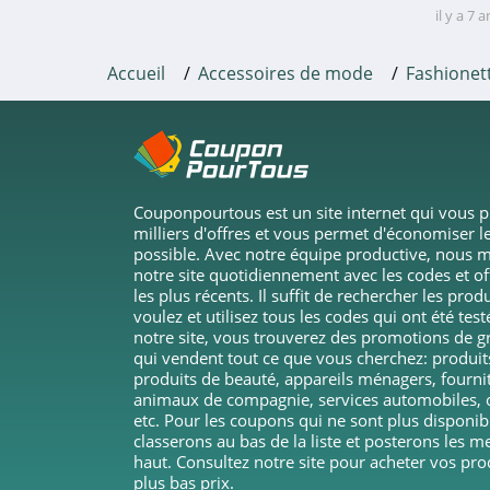
il y a 7 
4.3
Accueil
Accessoires de mode
Fashionet
Klarstein
4.4
Raja
4.2
Couponpourtous est un site internet qui vous 
milliers d'offres et vous permet d'économiser le
Quincaillerie
possible. Avec notre équipe productive, nous m
notre site quotidiennement avec les codes et o
4.6
les plus récents. Il suffit de rechercher les pro
voulez et utilisez tous les codes qui ont été test
Materiel Electrique
notre site, vous trouverez des promotions de 
qui vendent tout ce que vous cherchez: produi
4.7
produits de beauté, appareils ménagers, fourni
animaux de compagnie, services automobiles, o
CASA
etc. Pour les coupons qui ne sont plus disponib
classerons au bas de la liste et posterons les m
4.5
haut. Consultez notre site pour acheter vos pro
plus bas prix.