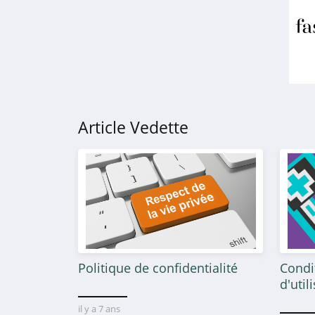
4.8
Truffaut
4.6
Badaboum
4.7
Article Vedette
Avosdim
4.0
Lapeyre
4.6
Euroshopping
Politique de confidentialité
Condi
4.6
d'util
il y a 7 ans
Jardiland