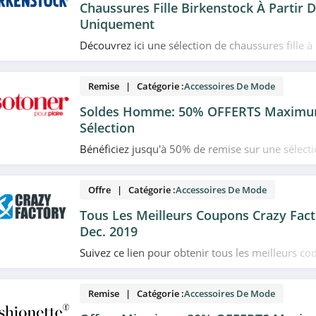
Chaussures Fille Birkenstock À Partir 
Uniquement
Découvrez ici une sélection de chaussures fille à
uniquement chez Birkenstock. Allez vite!
Remise | Catégorie :
Accessoires De Mode
Soldes Homme: 50% OFFERTS Maximu
Sélection
Bénéficiez jusqu'à 50% de remise sur une sélect
homme chez Isotoner. N'attendez plus!
Offre | Catégorie :
Accessoires De Mode
Tous Les Meilleurs Coupons Crazy Fact
Dec. 2019
Suivez ce lien pour obtenir tous les meilleurs c
plans et promotions Crazy Factory du moment. Ve
Remise | Catégorie :
Accessoires De Mode