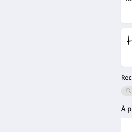
4.8
Claire's
4.7
Chapeaushop
4.3
Dortex
4.7
Rec
Calzedonia
4.0
Rakuten
À p
4.8
Aliexpress