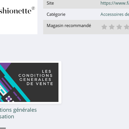
Site
https://www.fa
Catégorie
Accessoires d
1 éto
2 é
3
Magasin recommandé
tions générales
isation