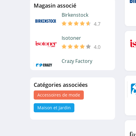
Magasin associé
Birkenstock
4.7
Isotoner
4.0
Crazy Factory
4.5
Catégories associées
Fashionette
4.5
Accessoires de mode
Happy Socks
Maison et Jardin
4.4
Le Bourget