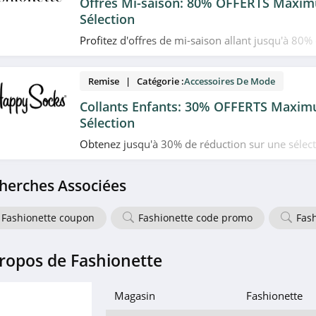
Offres Mi-saison: 80% OFFERTS Maxi
Sélection
Profitez d'offres de mi-saison allant jusqu'à 80% 
sélection d'articles à prix cassés chez Fashionette
Remise | Catégorie :
Accessoires De Mode
Collants Enfants: 30% OFFERTS Maxi
Sélection
Obtenez jusqu'à 30% de réduction sur une sélect
pour enfants chez Happy Socks. N'hésitez pas!
herches Associées
Fashionette coupon
Fashionette code promo
Fas
ropos de Fashionette
Magasin
Fashionette