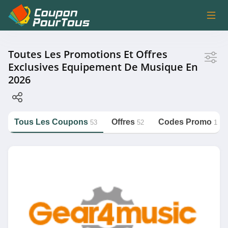
Magasin
Toutes Les Promotions Et Offres
Exclusives Equipement De Musique En
2026
Gear4music
Bax Music
Michenaud
Tous Les Coupons
Offres
Codes Promo
53
52
1
Sono Vente
https://couponpourtous.fr/equipement-
de-musique
Thomann
Catégorie