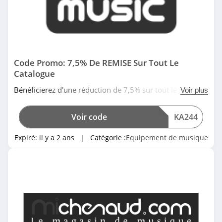
Code Promo: 7,5% De REMISE Sur Tout Le
Catalogue
Bénéficierez d'une réduction de 7,5% sur tout le
Voir plus
catalogue, pour toute commande à partir de 200€ en
utilisant ce code promo Bax Music. Date limitée!
Voir code
KA244
Expiré:
il y a 2 ans
| Catégorie :
Equipement de musique