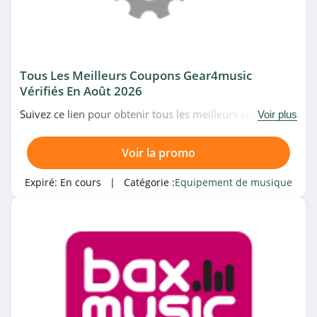
Equipement de musique
Mode
Mode Femme
Mode Homme
Tous Les Meilleurs Coupons Gear4music
Vérifiés En Août 2026
Mode Enfant
Suivez ce lien pour obtenir tous les meilleurs codes
Voir plus
Voir plus
promo, bons plans et promotions Gear4music du
moment. Venez très vite!
Voir la promo
Magasin associé
Expiré:
En cours
| Catégorie :
Equipement de musique
Sono Vente
4.3
Thomann
4.2
Woodbrass