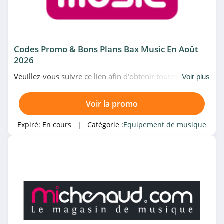
4.2
Catégories associées
Bax Music
4.7
Éducation
CBD
Gaming
Codes Promo & Bons Plans Bax Music En Août
2026
Michenaud
Coques
Nutrition
Veuillez-vous suivre ce lien afin d'obtenir toutes les
4.5
Voir plus
Panneau solaire
GPS
meilleures promotions de Bax Music du moment. Venez
au plus vite!
Gear4music
Voir la promo
Equitation
Vêtements vélo
4.1
Expiré:
En cours
| Catégorie :
Equipement de musique
Batterie
Trottinettes
Bio