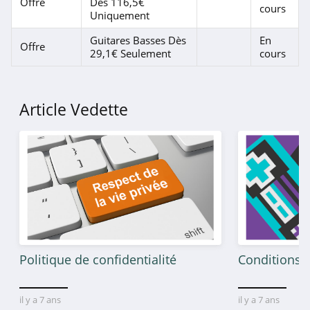
Offre
Dès 116,5€
cours
Uniquement
Guitares Basses Dès
En
Offre
29,1€ Seulement
cours
Article Vedette
Politique de confidentialité
Conditions g
il y a 7 ans
il y a 7 ans