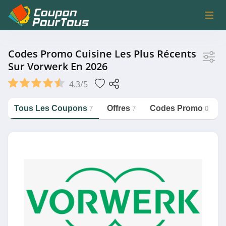
Magasin
Codes Promo Cuisine Les Plus Récents
Sur Vorwerk En 2026
Vorwerk
4.3/5
Tous Les Coupons
Offres
Codes Promo
7
7
0
Catégorie
https://couponpourtous.fr/vorwerk/cuisine
Cuisine
Magasin associé
Cuisineaddict