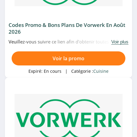
4.7
Frichti
4.1
Codes Promo & Bons Plans De Vorwerk En Août
2026
Weber
Veuillez-vous suivre ce lien afin d'obtenir toutes les
Voir plus
4.1
meilleures promotions de Vorwerk du moment. Venez
au plus vite!
Voir la promo
Catégories associées
Bodum
4.5
Cuisine
Expiré:
En cours
| Catégorie :
Cuisine
Sauce Piquante
4.7
Laguiole Attitude
4.3
Mathon