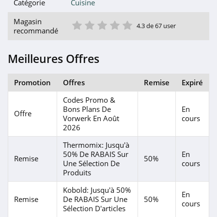
Catégorie
Cuisine
1 étoile
2 étoile
3 étoile
4 étoile
5 étoile
Magasin
4.3 de 67 user
recommandé
Meilleures Offres
Promotion
Offres
Remise
Expiré
Codes Promo &
Bons Plans De
En
Offre
Vorwerk En Août
cours
2026
Thermomix: Jusqu'à
50% De RABAIS Sur
En
Remise
50%
Une Sélection De
cours
Produits
Kobold: Jusqu'à 50%
En
Remise
De RABAIS Sur Une
50%
cours
Sélection D'articles