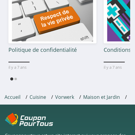
Politique de confidentialité
Conditions g
il y a 7 ans
il y a 7 ans
Accueil
Cuisine
Vorwerk
Maison et Jardin
Cu