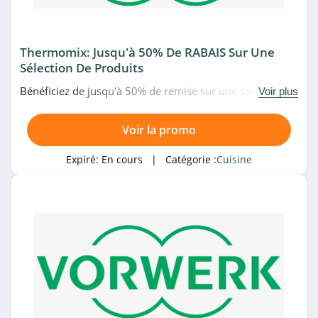
4.1
Qwetch
Thermomix: Jusqu'à 50% De RABAIS Sur Une
4.0
Sélection De Produits
Bénéficiez de jusqu'à 50% de remise sur une sélection
Nisbets
Voir plus
d'articles de marque Thermomix chez Vorwerk. Allez très
4.2
vite!
Voir la promo
Gazissimo
Expiré:
En cours
| Catégorie :
Cuisine
4.1
Vorwerk
4.3
Expondo
4.1
Peugeot Saveurs