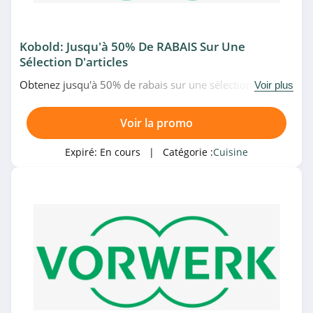
4.4
Monbento
Kobold: Jusqu'à 50% De RABAIS Sur Une
Sélection D'articles
4.0
Obtenez jusqu'à 50% de rabais sur une sélection de
Voir plus
Kenwood
produits de marque Kobold chez Vorwerk. Allez très vite!
4.8
Voir la promo
Zwilling
Expiré:
En cours
| Catégorie :
Cuisine
4.2
Abeille Heureuse
4.6
Lusini
4.4