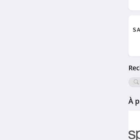
4.0
Texto
4.0
Bocage
4.5
JEF Chaussures
Rec
4.1
Millim
4.9
À p
21RUN
4.9
Dr. Martens