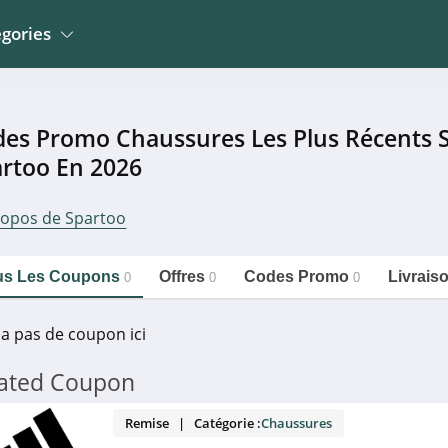
gories
Jardin
La Poste Mobile
Meubles et Mobiliers
es Promo Chaussures Les Plus Récents 
Wingo Suisse
 Mobiliers
Electroménager
rtoo En 2026
Erborian
Sportwear
Mathon
ropos de Spartoo
n
Montres, Bijoux Et
Bemz
Lunettes
https://couponpourtous.fr/spartoo/chaussures
Copier le lien
o Et Occasions
Développement Photos
us Les Coupons
Offres
Codes Promo
Livrais
0
0
0
y a pas de coupon ici
lated Coupon
Remise | Catégorie :
Chaussures