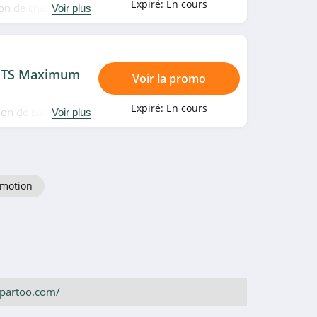
Expiré:
En cours
ion de chaussures
Voir plus
ERTS Maximum
Voir la promo
Expiré:
En cours
ion de sacs et
Voir plus
omotion
spartoo.com/