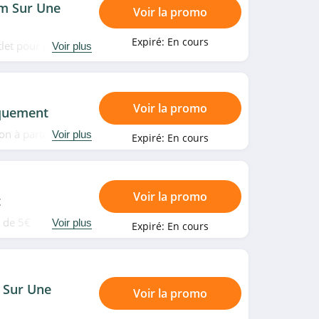
m Sur Une
Voir la promo
Expiré:
En cours
outlet pour homme
Voir plus
Voir la promo
iquement
on à partir de
Voir plus
Expiré:
En cours
lus!
Voir la promo
t
r de 5€
Voir plus
Expiré:
En cours
 Sur Une
Voir la promo