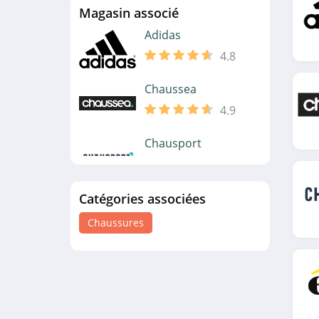
Magasin associé
Adidas
4.8
Chaussea
4.9
Chausport
4.5
Catégories associées
Eram
4.3
Chaussures
San Marina
4.3
JustFab