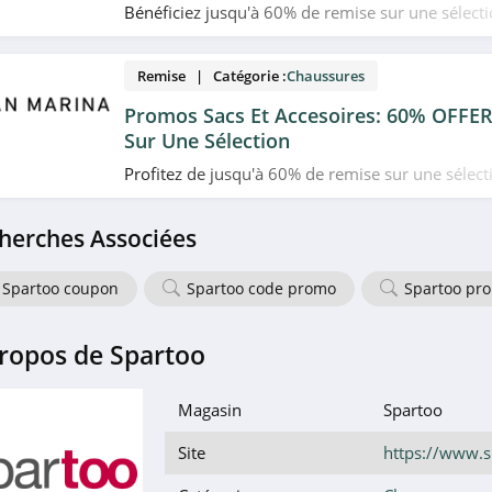
Bénéficiez jusqu'à 60% de remise sur une sélect
enfant outlet chez Eram. Allez vite!
Remise | Catégorie :
Chaussures
Promos Sacs Et Accesoires: 60% OFF
Sur Une Sélection
Profitez de jusqu'à 60% de remise sur une sélect
accesoires en promo chez San Marina. Allez vite!
herches Associées
Spartoo coupon
Spartoo code promo
Spartoo pr
ropos de Spartoo
Magasin
Spartoo
Site
https://www.