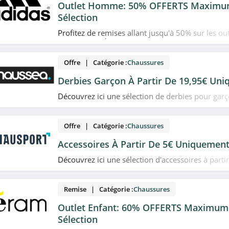
Outlet Homme: 50% OFFERTS Maximu
Sélection
Profitez de remises allant jusqu'à 50% sur les 
chez Adidas. À saisir!
Offre | Catégorie :
Chaussures
Derbies Garçon À Partir De 19,95€ Un
Découvrez ici une sélection de derbies pour garç
19,95€ uniquement chez Chaussea. N'attendez p
Offre | Catégorie :
Chaussures
Accessoires À Partir De 5€ Uniquemen
Découvrez ici une sélection d'accessoires à parti
uniquement chez Chausport. Venez vite!
Remise | Catégorie :
Chaussures
Outlet Enfant: 60% OFFERTS Maximum
Sélection