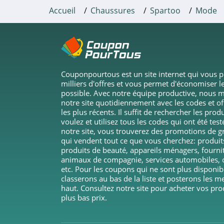
Accueil
Chaussures
Spartoo
Mode
4.3
Foot Locker
4.8
Couponpourtous est un site internet qui vous 
Zeshoes
milliers d'offres et vous permet d'économiser le
4.8
possible. Avec notre équipe productive, nous m
notre site quotidiennement avec les codes et o
les plus récents. Il suffit de rechercher les pro
ASICS
voulez et utilisez tous les codes qui ont été test
4.2
notre site, vous trouverez des promotions de 
qui vendent tout ce que vous cherchez: produi
produits de beauté, appareils ménagers, fourni
Chaussexpo
animaux de compagnie, services automobiles, o
4.3
etc. Pour les coupons qui ne sont plus disponib
classerons au bas de la liste et posterons les m
haut. Consultez notre site pour acheter vos pro
Call It Spring Canada
plus bas prix.
4.4