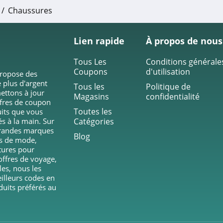
Chaussures
Lien rapide
À propos de nous
Tous Les
Conditions générale
Coupons
d'utilisation
propose des
 plus d'argent
Tous les
Politique de
ettons à jour
Magasins
confidentialité
ffres de coupon
Toutes les
duits que vous
és à la main. Sur
Catégories
grandes marques
Blog
ts de mode,
tures pour
ffres de voyage,
les, nous les
eilleurs codes en
duits préférés au