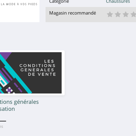
Catégorie
Chaussures
1 éto
2 é
3
Magasin recommandé
tions générales
isation
ans