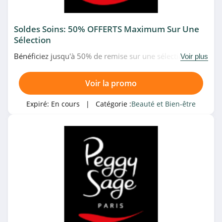
4.9
Soldes Soins: 50% OFFERTS Maximum Sur Une
Beauty Success
Sélection
4.2
Bénéficiez jusqu'à 50% de remise sur une sélection de
Voir plus
produits de soin en soldes chez Peggy Sage. Allez-y!
Cosmetiques
Online
Voir la promo
4.5
Expiré:
En cours
| Catégorie :
Beauté et Bien-être
hairStore
4.9
Peggy Sage
4.3
ghd
4.5