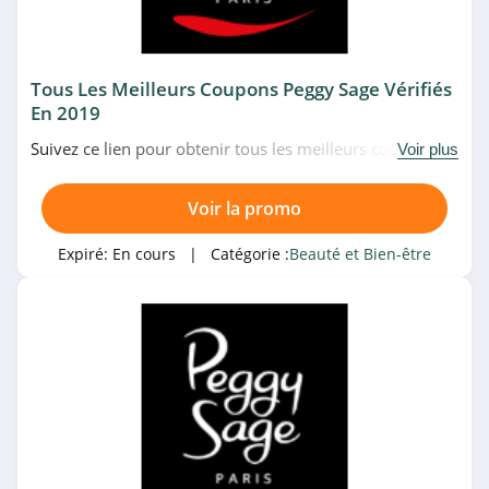
4.4
Beauteprivee
4.1
Tous Les Meilleurs Coupons Peggy Sage Vérifiés
En 2019
Birchbox
Suivez ce lien pour obtenir tous les meilleurs codes
Voir plus
4.2
promo, bons plans et promotions Peggy Sage du
moment. Venez très vite!
Voir la promo
Catégories associées
Cellublue
4.8
Beauté et Bien-être
Expiré:
En cours
| Catégorie :
Beauté et Bien-être
Pascal Coste
4.5
Bleu Libellule
4.9
Beautiful Box by
aufeminin