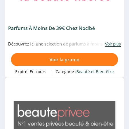
Treatwell
4.4
NYX Professional
Parfums À Moins De 39€ Chez Nocibé
Makeup
4.8
Découvrez ici une selection de parfums à moins de 39€
Voir plus
Yves Rocher
chez Nocibé. Venez vite!
5.0
Voir la promo
Beauty Coiffure
Expiré:
En cours
| Catégorie :
Beauté et Bien-être
4.1
GlossyBox
4.5
Benefit
4.5