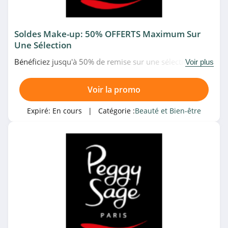
4.9
Kalista Capillaires
Soldes Make-up: 50% OFFERTS Maximum Sur
Une Sélection
4.4
Bénéficiez jusqu'à 50% de remise sur une sélection de
Voir plus
Lancôme
make-up en soldes chez Peggy Sage. N'attendez plus!
4.8
Voir la promo
Avril
Expiré:
En cours
| Catégorie :
Beauté et Bien-être
4.2
Rituals
4.1
Caudalie
4.3
Diouda