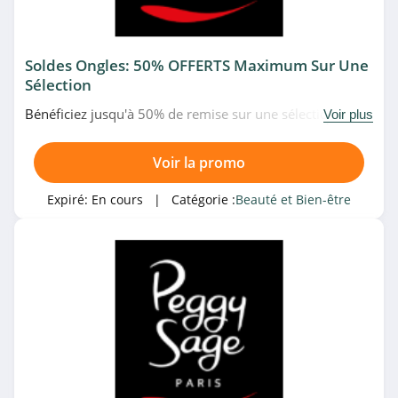
4.1
Mademoiselle bio
Soldes Ongles: 50% OFFERTS Maximum Sur Une
4.8
Sélection
Bénéficiez jusqu'à 50% de remise sur une sélection de
Urban Decay
Voir plus
produits pour ongles en soldes chez Peggy Sage. À ne
4.3
pas rater!
Voir la promo
Balinea
Expiré:
En cours
| Catégorie :
Beauté et Bien-être
4.8
Luxéol
4.6
Cookies Make Up
4.6
BYS Maquillage