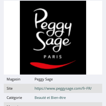
4.3
Charlotte Tilbury
4.3
Dyson Belgique
4.0
Wonderbox
Belgique
4.1
Merci Handy
4.1
Magasin
Peggy Sage
SkinCeuticals
Site
https://www.peggysage.com/fr-FR/
4.4
Catégorie
Beauté et Bien-être
Revolution Beauty