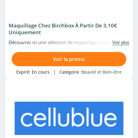
Biotherm
4.5
Maquillage Chez Birchbox À Partir De 3,10€
ShytoBuy
Uniquement
4.5
Découvrez ici une sélection de maquillage à partir de
Voir plus
3,10€ uniquement chez Birchbox. Allez vite!
MinceurDiscount
Voir la promo
4.8
Expiré:
En cours
| Catégorie :
Beauté et Bien-être
Natura
4.9
Allbeauty
4.9
Scrapmalin
4.7