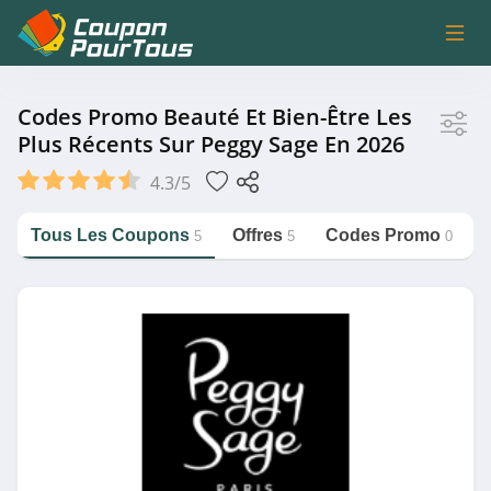
Magasin
Codes Promo Beauté Et Bien-Être Les
Plus Récents Sur Peggy Sage En 2026
Peggy Sage
4.3/5
Tous Les Coupons
Offres
Codes Promo
5
5
0
Catégorie
https://couponpourtous.fr/peggy-
sage/beaute-et-bien-etre
Beauté et Bien-être
Magasin associé
Nocibé