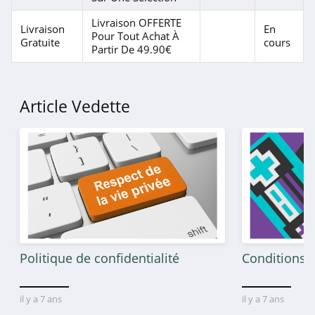
4.8
Livraison OFFERTE
Livraison
En
Pour Tout Achat À
Gratuite
cours
BareMinerals
Partir De 49.90€
4.8
Yves Rocher
Article Vedette
Suisse
4.1
Christophe Robin
4.4
Uriage
4.4
Politique de confidentialité
Conditions g
NARS Cosmetics
4.3
il y a 7 ans
il y a 7 ans
NUXE