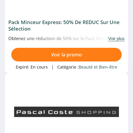
Marionnaud
Suisse
Pack Minceur Express: 50% De REDUC Sur Une
4.4
Sélection
Marionnaud
Obtenez une réduction de 50% sur le Pack Minceur
Voir plus
4.8
Express chez Cellublue. Venez vite!
Voir la promo
Armani Beauty
4.6
Expiré:
En cours
| Catégorie :
Beauté et Bien-être
Sephora Canada
4.1
Morphe
4.2
The Body Shop
4.2