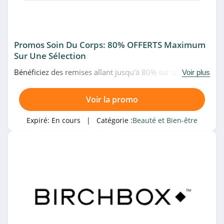
Benefit
4.5
Promos Soin Du Corps: 80% OFFERTS Maximum
Comptoir de
Sur Une Sélection
l’homme
4.5
Bénéficiez des remises allant jusqu'à 80% sur une
Voir plus
sélection de soin du corps chez Beauteprivee. Allez vite!
Corine de Farme
Voir la promo
4.9
Expiré:
En cours
| Catégorie :
Beauté et Bien-être
L’Oréal Paris
4.3
Kiehl's
4.2
Bourjois
4.0