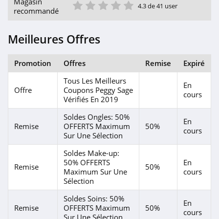
1 étoile
2 étoile
3 étoile
4 étoile
5 étoile
Magasin
4.8
4.3 de 41 user
recommandé
CurrentBody
Meilleures Offres
4.7
Promotion
Offres
Remise
Expiré
Claire Nature
4.2
Tous Les Meilleurs
En
Offre
Coupons Peggy Sage
cours
Vérifiés En 2019
Sisley Paris
Soldes Ongles: 50%
4.7
En
Remise
OFFERTS Maximum
50%
cours
Sur Une Sélection
Thalgo
Soldes Make-up:
4.2
50% OFFERTS
En
Remise
50%
Maximum Sur Une
cours
Feelunique
Sélection
4.1
Soldes Soins: 50%
En
Remise
OFFERTS Maximum
50%
cours
Weleda
Sur Une Sélection