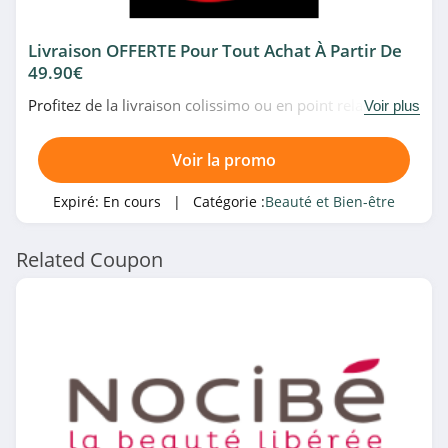
Gouiran
4.7
Livraison OFFERTE Pour Tout Achat À Partir De
49.90€
Ferme des
Peupliers
Profitez de la livraison colissimo ou en point relais
Voir plus
4.3
offerte à partir de 49.90€ d'achat chez Peggy Sage.
Profitez-en!
Melvita
Voir la promo
4.2
Expiré:
En cours
| Catégorie :
Beauté et Bien-être
KIKO Milano
Related Coupon
4.7
Notino
4.5
Clarins
4.3