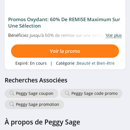
Charles & Keith
Promos Oxydant: 60% De REMISE Maximum Sur
4.6
Une Sélection
Dr Pierre Ricaud
Bénéficiez jusqu'à 60% de remise sur une sélection
Voir plus
d'oxydant à prix fous chez Pascal Coste. Allez vite!
4.0
Voir la promo
Sabon
Expiré:
En cours
| Catégorie :
Beauté et Bien-être
4.6
L'Occitane
Recherches Associées
4.8
Peggy Sage coupon
Peggy Sage code promo
Ici Paris XL
Peggy Sage promotion
Belgique
4.7
À propos de Peggy Sage
Lookfantastic