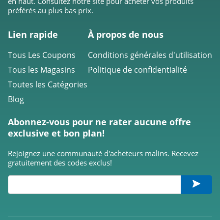
en haut. Consultez notre site pour acheter vos produits
By Terry
préférés au plus bas prix.
4.0
Lien rapide
À propos de nous
Stylevana
4.3
Tous Les Coupons
Conditions générales d'utilisation
Tous les Magasins
Politique de confidentialité
Hairburst
Toutes les Catégories
4.6
Blog
Hello Body
Abonnez-vous pour ne rater aucune offre
4.0
exclusive et bon plan!
Make Up For Ever
Rejoignez une communauté d'acheteurs malins. Recevez
gratuitement des codes exclus!
4.0
Asambeauty
4.3