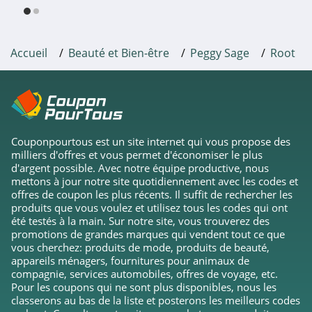
4.3
Freshly Cosmetics
Accueil
Beauté et Bien-être
Peggy Sage
Root
4.1
Osée
4.0
Couponpourtous est un site internet qui vous propose des
milliers d'offres et vous permet d'économiser le plus
Keshop
d'argent possible. Avec notre équipe productive, nous
4.6
mettons à jour notre site quotidiennement avec les codes et
offres de coupon les plus récents. Il suffit de rechercher les
produits que vous voulez et utilisez tous les codes qui ont
Glossier
été testés à la main. Sur notre site, vous trouverez des
4.4
promotions de grandes marques qui vendent tout ce que
vous cherchez: produits de mode, produits de beauté,
appareils ménagers, fournitures pour animaux de
Manucurist
compagnie, services automobiles, offres de voyage, etc.
5.0
Pour les coupons qui ne sont plus disponibles, nous les
classerons au bas de la liste et posterons les meilleurs codes