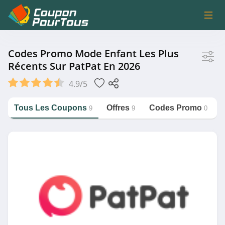
Magasin
Codes Promo Mode Enfant Les Plus
Récents Sur PatPat En 2026
PatPat
4.9/5
Tous Les Coupons
Offres
Codes Promo
9
9
0
Catégorie
https://couponpourtous.fr/patpat/mode-
enfant
Mode Enfant
Magasin associé
Vertbaudet