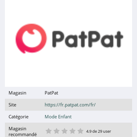
Magasin
PatPat
Site
https://fr.patpat.com/fr/
Catégorie
Mode Enfant
1 étoile
2 étoile
3 étoile
4 étoile
5 étoile
Magasin
4.9 de 29 user
recommandé