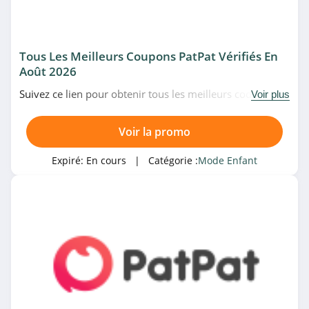
4.7
Okaïdi & Obaïbi
4.0
Tous Les Meilleurs Coupons PatPat Vérifiés En
Août 2026
Jacadi
Suivez ce lien pour obtenir tous les meilleurs codes
Voir plus
4.6
promo, bons plans et promotions PatPat du moment.
Venez très vite!
Voir la promo
Catégories associées
Orchestra
4.7
Mode Enfant
Expiré:
En cours
| Catégorie :
Mode Enfant
Tape à l’Oeil
4.3
Catimini
4.8
Carter's