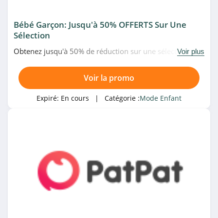
Bébé Garçon: Jusqu'à 50% OFFERTS Sur Une
Sélection
Obtenez jusqu'à 50% de réduction sur une sélection
Voir plus
d'articles pour bébé garçon en soldes chez PatPat.
N'hésitez pas!
Voir la promo
Expiré:
En cours
| Catégorie :
Mode Enfant