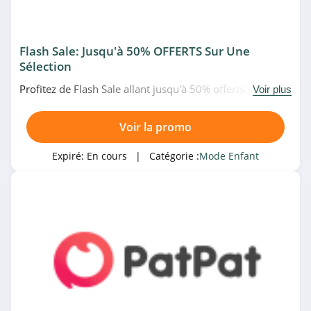
4.2
DPAM
Flash Sale: Jusqu'à 50% OFFERTS Sur Une
4.6
Sélection
Profitez de Flash Sale allant jusqu'à 50% offerts sur une
Sergent Major
Voir plus
sélection d'articles chez PatPat. Date limitée!
4.4
Voir la promo
Kidiliz
Expiré:
En cours
| Catégorie :
Mode Enfant
4.9
iELM
4.6
iELM
4.6
Tape à l’Oeil