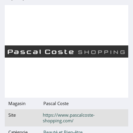
4.3
Freshly Cosmetics
4.1
Osée
4.0
Keshop
4.6
Glossier
4.4
Magasin
Pascal Coste
Manucurist
Site
https://www.pascalcoste-
shopping.com/
5.0
Catégorie
Beauté et Bien-être