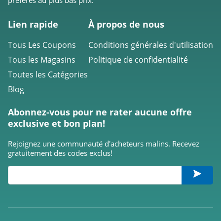
4.7
Léa Nature
Lien rapide
À propos de nous
4.7
Tous Les Coupons
Conditions générales d'utilisation
Wild
Tous les Magasins
Politique de confidentialité
4.6
Toutes les Catégories
Blog
Beauty The Shop
4.2
Abonnez-vous pour ne rater aucune offre
exclusive et bon plan!
Elemis
Rejoignez une communauté d'acheteurs malins. Recevez
4.3
gratuitement des codes exclus!
Musc Intime
4.9
Fenty Beauty