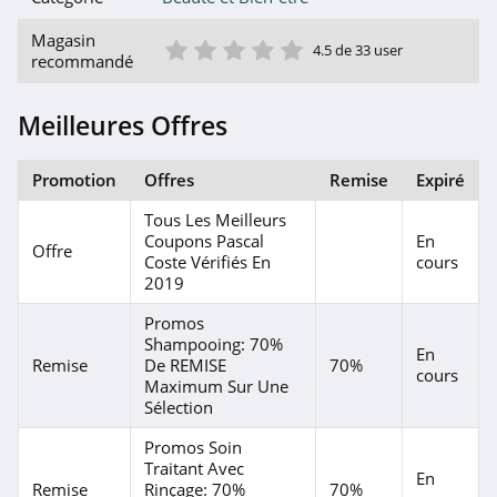
By Terry
1 étoile
2 étoile
3 étoile
4 étoile
5 étoile
4.0
Magasin
4.5 de 33 user
recommandé
Stylevana
Meilleures Offres
4.3
Hairburst
Promotion
Offres
Remise
Expiré
4.6
Tous Les Meilleurs
Coupons Pascal
En
Offre
Hello Body
Coste Vérifiés En
cours
2019
4.0
Promos
Make Up For Ever
Shampooing: 70%
En
Remise
De REMISE
70%
cours
4.0
Maximum Sur Une
Sélection
Asambeauty
Promos Soin
4.3
Traitant Avec
En
Remise
Rinçage: 70%
70%