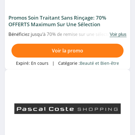
4.9
Promos Soin Traitant Sans Rinçage: 70%
Beauty Success
OFFERTS Maximum Sur Une Sélection
4.2
Bénéficiez jusqu'à 70% de remise sur une sélection de
Voir plus
soin traitant sans rinçage à prix fous chez Pascal Coste.
Cosmetiques
Allez-y!
Online
Voir la promo
4.5
Expiré:
En cours
| Catégorie :
Beauté et Bien-être
hairStore
4.9
Peggy Sage
4.3
ghd
4.5