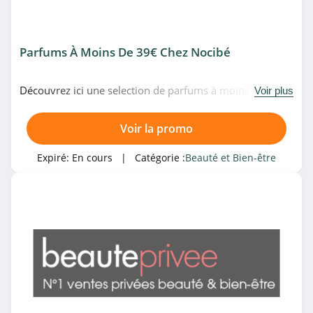
Marionnaud
Suisse
Parfums À Moins De 39€ Chez Nocibé
4.4
Marionnaud
Découvrez ici une selection de parfums à moins de 39€
Voir plus
4.8
chez Nocibé. Venez vite!
Voir la promo
Armani Beauty
4.6
Expiré:
En cours
| Catégorie :
Beauté et Bien-être
Sephora Canada
4.1
Morphe
4.2
The Body Shop
4.2