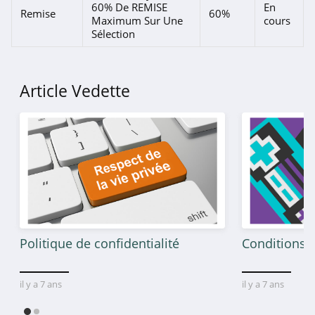
60% De REMISE
En
Remise
60%
Shiseido
Maximum Sur Une
cours
Sélection
4.6
Cocunat
Article Vedette
4.4
Je Sens Le
Bonheur
4.5
Space NK
4.9
Nubiance
Politique de confidentialité
Conditions g
4.5
Florence by Mills
il y a 7 ans
il y a 7 ans
4.3