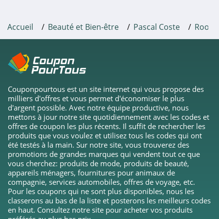
Sabina
Accueil
Beauté et Bien-être
Pascal Coste
Root
4.1
Slow Cosmétique
4.0
Les Petits
Couponpourtous est un site internet qui vous propose des
milliers d'offres et vous permet d'économiser le plus
Prödiges
d'argent possible. Avec notre équipe productive, nous
4.8
mettons à jour notre site quotidiennement avec les codes et
Bobbi Brown
offres de coupon les plus récents. Il suffit de rechercher les
produits que vous voulez et utilisez tous les codes qui ont
4.8
été testés à la main. Sur notre site, vous trouverez des
promotions de grandes marques qui vendent tout ce que
Atida
vous cherchez: produits de mode, produits de beauté,
appareils ménagers, fournitures pour animaux de
4.8
compagnie, services automobiles, offres de voyage, etc.
Pour les coupons qui ne sont plus disponibles, nous les
Helena
classerons au bas de la liste et posterons les meilleurs codes
en haut. Consultez notre site pour acheter vos produits
Rubunstein
préférés au plus bas prix.