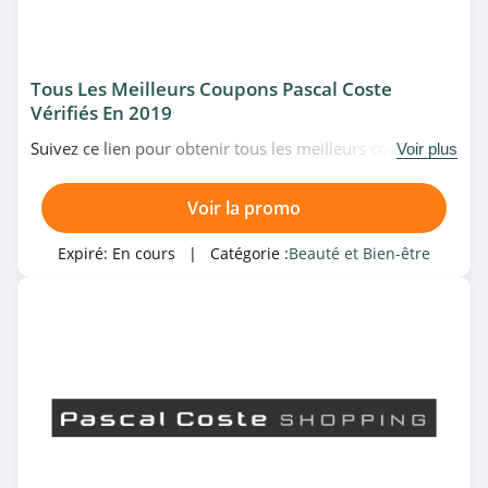
4.4
Beauteprivee
4.1
Tous Les Meilleurs Coupons Pascal Coste
Vérifiés En 2019
Birchbox
Suivez ce lien pour obtenir tous les meilleurs codes
Voir plus
4.2
promo, bons plans et promotions Pascal Coste du
moment. Venez très vite!
Voir la promo
Catégories associées
Cellublue
4.8
Beauté et Bien-être
Expiré:
En cours
| Catégorie :
Beauté et Bien-être
Pascal Coste
4.5
Bleu Libellule
4.9
Beautiful Box by
aufeminin