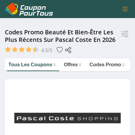
Magasin
Codes Promo Beauté Et Bien-Être Les
Plus Récents Sur Pascal Coste En 2026
Pascal Coste
4.5/5
Tous Les Coupons
Offres
Codes Promo
8
8
0
Catégorie
https://couponpourtous.fr/pascal-
coste/beaute-et-bien-etre
Beauté et Bien-être
Magasin associé
Nocibé