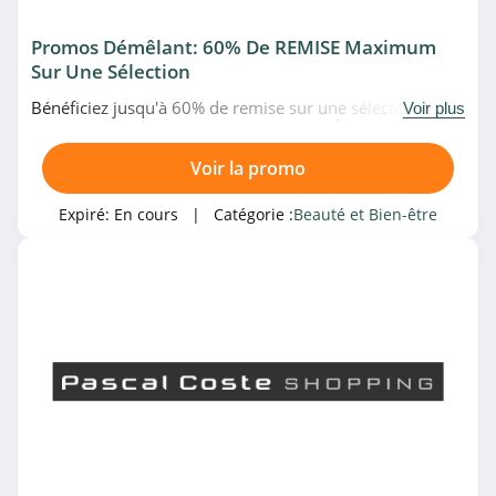
Treatwell
4.4
Promos Démêlant: 60% De REMISE Maximum
Sur Une Sélection
NYX Professional
Bénéficiez jusqu'à 60% de remise sur une sélection de
Voir plus
Makeup
démêlant à prix fous chez Pascal Coste. À ne pas
4.8
manquer!
Voir la promo
Yves Rocher
5.0
Expiré:
En cours
| Catégorie :
Beauté et Bien-être
Beauty Coiffure
4.1
GlossyBox
4.5
Benefit
4.5