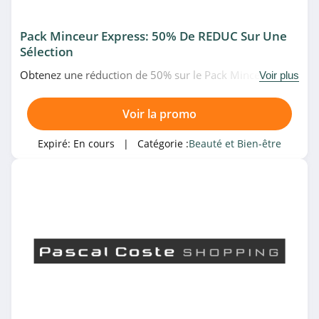
4.8
Pack Minceur Express: 50% De REDUC Sur Une
CurrentBody
Sélection
4.7
Obtenez une réduction de 50% sur le Pack Minceur
Voir plus
Express chez Cellublue. Venez vite!
Claire Nature
Voir la promo
4.2
Expiré:
En cours
| Catégorie :
Beauté et Bien-être
Sisley Paris
4.7
Thalgo
4.2
Feelunique
4.1
Weleda