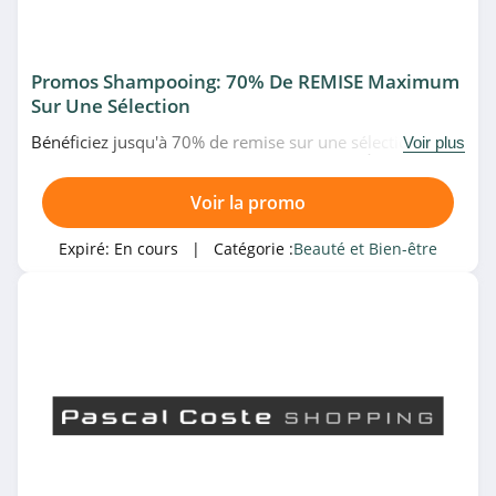
4.1
Mademoiselle bio
Promos Shampooing: 70% De REMISE Maximum
4.8
Sur Une Sélection
Bénéficiez jusqu'à 70% de remise sur une sélection de
Urban Decay
Voir plus
shampooings à prix fous chez Pascal Coste. À ne pas
4.3
rater!
Voir la promo
Balinea
Expiré:
En cours
| Catégorie :
Beauté et Bien-être
4.8
Luxéol
4.6
Cookies Make Up
4.6
BYS Maquillage