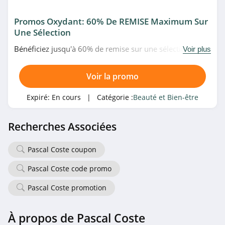
4.8
Promos Oxydant: 60% De REMISE Maximum Sur
Une Sélection
BareMinerals
4.8
Bénéficiez jusqu'à 60% de remise sur une sélection
Voir plus
d'oxydant à prix fous chez Pascal Coste. Allez vite!
Yves Rocher
Voir la promo
Suisse
4.1
Expiré:
En cours
| Catégorie :
Beauté et Bien-être
Christophe Robin
4.4
Recherches Associées
Uriage
Pascal Coste coupon
4.4
Pascal Coste code promo
NARS Cosmetics
Pascal Coste promotion
4.3
À propos de Pascal Coste
NUXE