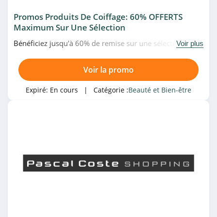
Benefit
Promos Produits De Coiffage: 60% OFFERTS
4.5
Maximum Sur Une Sélection
Bénéficiez jusqu'à 60% de remise sur une sélection de
Voir plus
Comptoir de
produits de coiffage à prix fous chez Pascal Coste.
l’homme
N'attendez plus!
4.5
Voir la promo
Corine de Farme
Expiré:
En cours
| Catégorie :
Beauté et Bien-être
4.9
L’Oréal Paris
4.3
Kiehl's
4.2
Bourjois
4.0