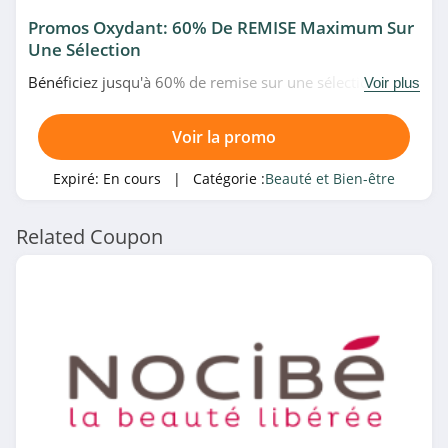
Biotherm
Promos Oxydant: 60% De REMISE Maximum Sur
Une Sélection
4.5
Bénéficiez jusqu'à 60% de remise sur une sélection
Voir plus
d'oxydant à prix fous chez Pascal Coste. Allez vite!
ShytoBuy
4.5
Voir la promo
MinceurDiscount
Expiré:
En cours
| Catégorie :
Beauté et Bien-être
4.8
Related Coupon
Natura
4.9
Allbeauty
4.9
Scrapmalin
4.7