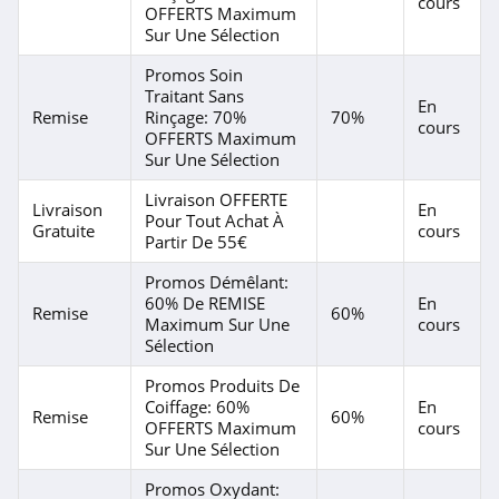
cours
OFFERTS Maximum
Bianochy
Sur Une Sélection
4.1
Promos Soin
Traitant Sans
KIKO Milano
En
Remise
Rinçage: 70%
70%
Belgique
cours
OFFERTS Maximum
4.2
Sur Une Sélection
Vichy
Livraison OFFERTE
Livraison
En
4.2
Pour Tout Achat À
Gratuite
cours
Partir De 55€
Erborian
Promos Démêlant:
5.0
60% De REMISE
En
Remise
60%
Maximum Sur Une
cours
Sélection
Jylor
Promos Produits De
4.9
Coiffage: 60%
En
Remise
60%
OFFERTS Maximum
cours
L'Atelier du Sourcil
Sur Une Sélection
4.8
Promos Oxydant: