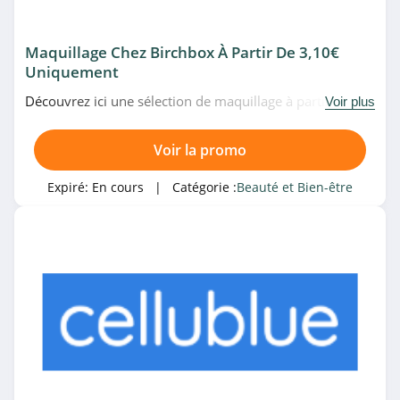
4.3
Charlotte Tilbury
Maquillage Chez Birchbox À Partir De 3,10€
4.3
Uniquement
Découvrez ici une sélection de maquillage à partir de
Voir plus
Dyson Belgique
3,10€ uniquement chez Birchbox. Allez vite!
4.0
Voir la promo
Wonderbox
Expiré:
En cours
| Catégorie :
Beauté et Bien-être
Belgique
4.1
Merci Handy
4.1
SkinCeuticals
4.4
Revolution Beauty