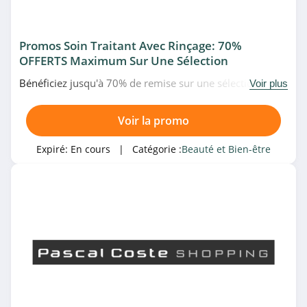
4.9
Kalista Capillaires
Promos Soin Traitant Avec Rinçage: 70%
OFFERTS Maximum Sur Une Sélection
4.4
Bénéficiez jusqu'à 70% de remise sur une sélection de
Voir plus
Lancôme
soin traitant avec rinçage à prix fous chez Pascal Coste.
N'attendez plus!
4.8
Voir la promo
Avril
Expiré:
En cours
| Catégorie :
Beauté et Bien-être
4.2
Rituals
4.1
Caudalie
4.3
Diouda