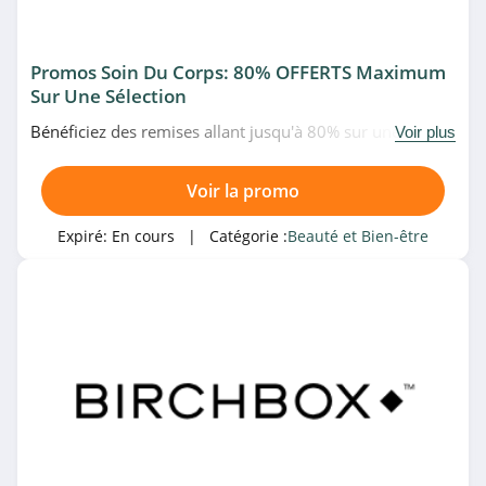
Charles & Keith
Promos Soin Du Corps: 80% OFFERTS Maximum
4.6
Sur Une Sélection
Dr Pierre Ricaud
Bénéficiez des remises allant jusqu'à 80% sur une
Voir plus
sélection de soin du corps chez Beauteprivee. Allez vite!
4.0
Voir la promo
Sabon
Expiré:
En cours
| Catégorie :
Beauté et Bien-être
4.6
L'Occitane
4.8
Ici Paris XL
Belgique
4.7
Lookfantastic