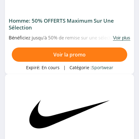
4.9
New Balance
Homme: 50% OFFERTS Maximum Sur Une
Canada
Sélection
4.3
Bénéficiez jusqu'à 50% de remise sur une sélection de
Voir plus
Religion Rugby
produits pour homme chez Nike. N'attendez plus!
4.8
Voir la promo
Hardloop
Expiré:
En cours
| Catégorie :
Sportwear
4.9
Street Pro
Running
4.2
i-Run
4.5
PSG