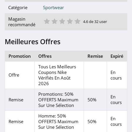
Catégorie
Sportwear
1 étoile
2 étoile
3 étoile
4 étoile
5 étoile
Magasin
4.6 de 32 user
recommandé
Meilleures Offres
Promotion
Offres
Remise
Expiré
Tous Les Meilleurs
Coupons Nike
En
Offre
Vérifiés En Août
cours
2026
Promotions: 50%
En
Remise
OFFERTS Maximum
50%
cours
Sur Une Sélection
Homme: 50%
En
Remise
OFFERTS Maximum
50%
cours
Sur Une Sélection