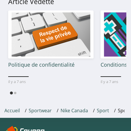
Article Vedette
Politique de confidentialité
Conditions g
il y a 7 ans
il y a 7 ans
Accueil
Sportwear
Nike Canada
Sport
Sport