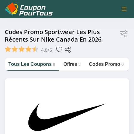
Magasin
Codes Promo Sportwear Les Plus
Récents Sur Nike Canada En 2026
Nike Canada
4.6/5
Tous Les Coupons
Offres
Codes Promo
8
8
0
Catégorie
https://couponpourtous.fr/nike-
canada/sportwear
Sportwear
Magasin associé
Fabletics