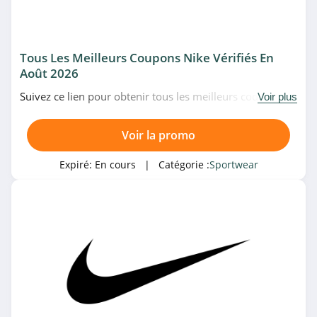
4.9
Unisport
4.8
Tous Les Meilleurs Coupons Nike Vérifiés En
Août 2026
Puma
Suivez ce lien pour obtenir tous les meilleurs codes
Voir plus
4.5
promo, bons plans et promotions Nike du moment.
Venez très vite!
Voir la promo
Catégories associées
Sporting Life
4.1
Sportwear
Expiré:
En cours
| Catégorie :
Sportwear
RaidLight
4.9
Footpatrol
4.4
SportsShoes