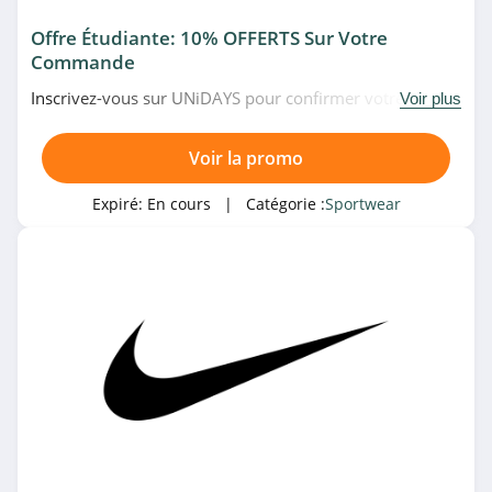
Rip Curl
Offre Étudiante: 10% OFFERTS Sur Votre
4.8
Commande
Inscrivez-vous sur UNiDAYS pour confirmer votre statut
Voir plus
Siroko
d'étudiant et obtenir votre code de réduction de 10%
4.5
chez Nike. Venez vite!
Voir la promo
Columbia
Expiré:
En cours
| Catégorie :
Sportwear
4.0
Decathlon Canada
4.2