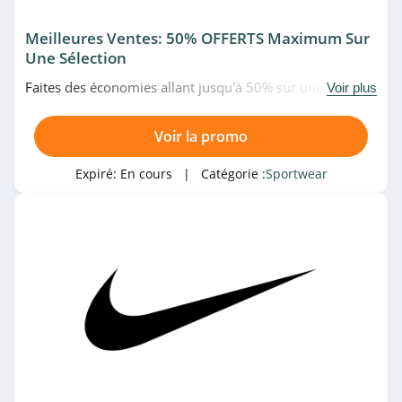
Tonton Outdoor
4.0
Meilleures Ventes: 50% OFFERTS Maximum Sur
Une Sélection
ASMC
Faites des économies allant jusqu'à 50% sur une
Voir plus
4.2
sélection de produits les plus vendus chez Nike. Allez-y!
Voir la promo
Arena
4.4
Expiré:
En cours
| Catégorie :
Sportwear
Sports Direct
4.5
Merrell
4.5
Sundek
4.3