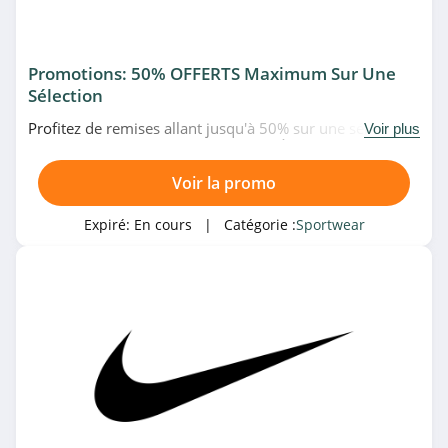
4.9
Under Armour
Promotions: 50% OFFERTS Maximum Sur Une
4.7
Sélection
Profitez de remises allant jusqu'à 50% sur une sélection
Mountain
Voir plus
de produits à prix réduits chez Nike. À ne pas rater!
Warehouse
4.2
Voir la promo
Sport Outlet
Expiré:
En cours
| Catégorie :
Sportwear
4.9
Rossignol
4.1
SAIL Canada
5.0
ASICS Belgique