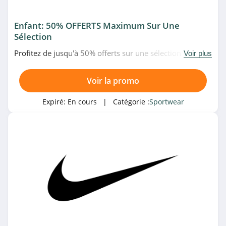
Nike Canada
4.6
Enfant: 50% OFFERTS Maximum Sur Une
Sélection
BSTN
Profitez de jusqu'à 50% offerts sur une sélection de
Voir plus
4.9
produits pour enfant chez Nike. Achetez vite!
Hoka
Voir la promo
4.5
Expiré:
En cours
| Catégorie :
Sportwear
365Rider
4.8
Direct Running
4.2
ASICS Outlet
4.3