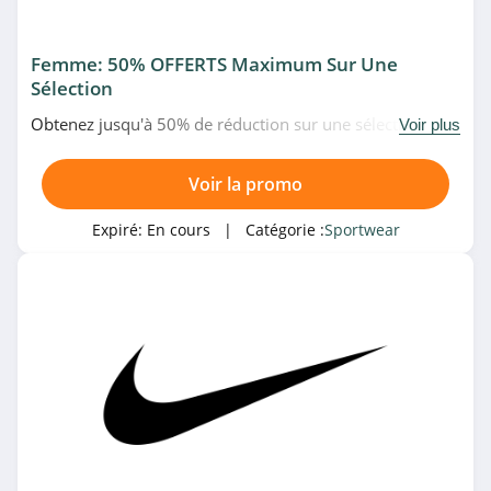
4.7
Femme: 50% OFFERTS Maximum Sur Une
Saucony
Sélection
4.6
Obtenez jusqu'à 50% de réduction sur une sélection de
Voir plus
produits pour femme chez Nike. N'hésitez pas!
Alpiniste
Voir la promo
4.9
Expiré:
En cours
| Catégorie :
Sportwear
Lululemon
4.9
Burton
Snowboards
4.5
BV Sport
4.0