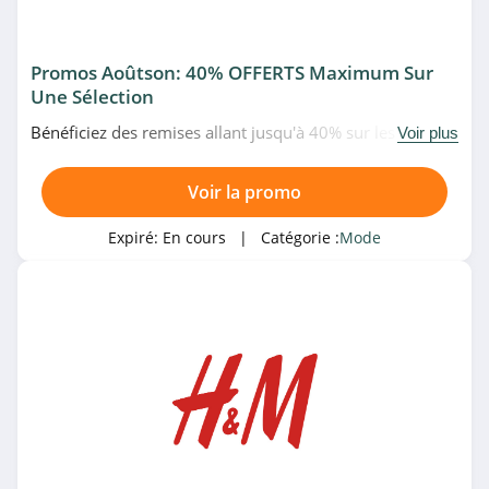
ROMWE
Promos Aoûtson: 40% OFFERTS Maximum Sur
4.9
Une Sélection
BrandAlley
Bénéficiez des remises allant jusqu'à 40% sur les linge de
Voir plus
maison en promo chez Kiabi. Allez vite!
4.8
Voir la promo
3 SUISSES
Expiré:
En cours
| Catégorie :
Mode
4.7
Forever 21
4.4
Michael Kors
4.1
Galeries Lafayette