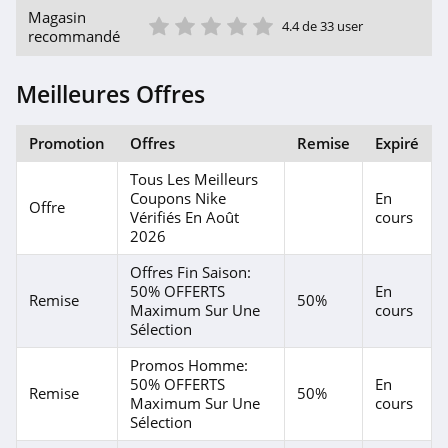
Vero Moda
1 étoile
2 étoile
3 étoile
4 étoile
5 étoile
Magasin
4.4 de 33 user
4.8
recommandé
Michael Kors
Meilleures Offres
Canada
5.0
Promotion
Offres
Remise
Expiré
Le Château
Canada
Tous Les Meilleurs
4.6
Coupons Nike
En
Offre
Vérifiés En Août
cours
ZEB Belgique
2026
4.7
Offres Fin Saison:
50% OFFERTS
En
Remise
50%
Kays Suisse
Maximum Sur Une
cours
Sélection
4.0
Promos Homme:
50% OFFERTS
En
24S
Remise
50%
Maximum Sur Une
cours
4.4
Sélection