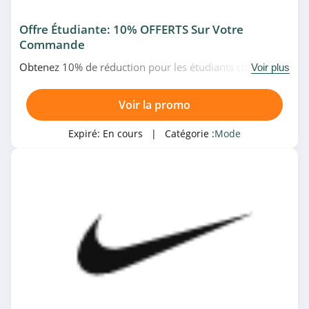
ShopAlike
4.4
Offre Étudiante: 10% OFFERTS Sur Votre
Commande
Smallable
Obtenez 10% de réduction pour les étudiants chez Nike
Voir plus
4.1
grâce à UNiDAYS. Allez-y!
Voir la promo
Marks and
Spencer
Expiré:
En cours
| Catégorie :
Mode
4.4
Caliroots
4.6
Tealer
4.1
Dressinn
4.0