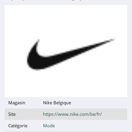
4.4
Raffaello Network
4.8
Nike Suisse
4.0
Tostadora
4.1
MatchesFashion
4.9
Magasin
Nike Belgique
MandM Direct
Site
https://www.nike.com/be/fr/
4.0
Catégorie
Mode