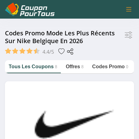
Magasin
Codes Promo Mode Les Plus Récents
Sur Nike Belgique En 2026
Nike Belgique
4.4/5
Tous Les Coupons
Offres
Codes Promo
8
8
0
Catégorie
https://couponpourtous.fr/nike-
belgique/mode
Mode
Magasin associé
La Redoute