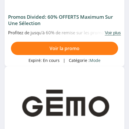
4.1
UNIQLO
Promos Divided: 60% OFFERTS Maximum Sur
4.5
Une Sélection
Profitez de jusqu'à 60% de remise sur les promo Divided
Voir plus
YOOX
chez H&M. Allez-y!
4.1
Voir la promo
ZAFUL
Expiré:
En cours
| Catégorie :
Mode
4.2
Rosegal
4.2
King Of Wear
4.9
Peter Hahn