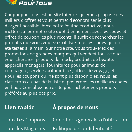
Imajeans
Couponpourtous est un site internet qui vous propose des
4.5
milliers d'offres et vous permet d'économiser le plus
d'argent possible. Avec notre équipe productive, nous
La Redoute Suisse
mettons à jour notre site quotidiennement avec les codes et
offres de coupon les plus récents. Il suffit de rechercher les
4.1
produits que vous voulez et utilisez tous les codes qui ont
été testés à la main. Sur notre site, vous trouverez des
Dessus Dessous
promotions de grandes marques qui vendent tout ce que
vous cherchez: produits de mode, produits de beauté,
4.8
appareils ménagers, fournitures pour animaux de
compagnie, services automobiles, offres de voyage, etc.
Spartoo Belgique
Pour les coupons qui ne sont plus disponibles, nous les
classerons au bas de la liste et posterons les meilleurs codes
4.4
en haut. Consultez notre site pour acheter vos produits
préférés au plus bas prix.
Ralph Lauren
Lien rapide
À propos de nous
4.0
Tous Les Coupons
Conditions générales d'utilisation
Madeleine
Tous les Magasins
Politique de confidentialité
4.1