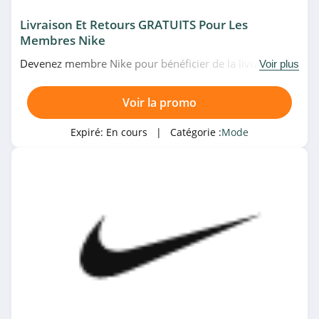
LightInTheBox
Livraison Et Retours GRATUITS Pour Les
4.9
Membres Nike
Devenez membre Nike pour bénéficier de la livraison et
Voir plus
Monsieur TSHIRT
des retours gratuits sur toutes les commandes. Venez
4.6
vite!
Voir la promo
Vestiaire Collective
Expiré:
En cours
| Catégorie :
Mode
4.7
Wooop
4.2
Destock Jeans
4.3
Armand Thiery
4.9