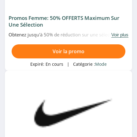
4.2
Promos Femme: 50% OFFERTS Maximum Sur
Daxon
Une Sélection
4.8
Obtenez jusqu'à 50% de réduction sur une sélection
Voir plus
d'articles en promo pour femme chez Nike. N'attendez
Jeans Industry
plus!
Voir la promo
4.6
Expiré:
En cours
| Catégorie :
Mode
Bizzbee
4.2
Videdressing
4.6
Brentiny Paris
4.7