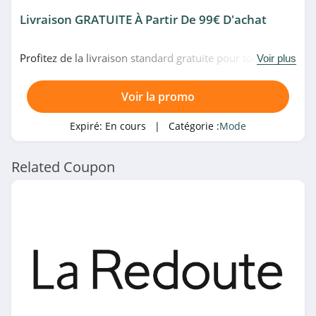
Des Marques et
Livraison GRATUITE À Partir De 99€ D'achat
Vous
4.1
Profitez de la livraison standard gratuite pour toute
Voir plus
commande de plus de 99€ d'achat chez Nike. Profitez-
Eden Park
en!
4.2
Voir la promo
Wordans
Expiré:
En cours
| Catégorie :
Mode
4.4
Related Coupon
Toonzshop
4.6
André
4.2
Sandro
4.0