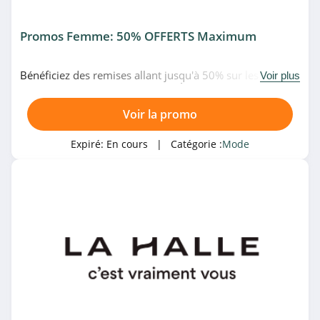
4.7
Promos Femme: 50% OFFERTS Maximum
UGG
4.8
Bénéficiez des remises allant jusqu'à 50% sur les
Voir plus
promotions pour femme chez GÉMO.
New Look
Voir la promo
4.6
Expiré:
En cours
| Catégorie :
Mode
Topshop
4.1
Joe Fresh
4.2
G-Star
4.3
Burton