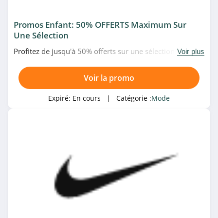
Guess
4.4
Promos Enfant: 50% OFFERTS Maximum Sur
Une Sélection
Roxy
Profitez de jusqu'à 50% offerts sur une sélection
Voir plus
4.3
d'articles en promo pour enfant chez Nike. N'hésitez pas!
Limango
Voir la promo
4.7
Expiré:
En cours
| Catégorie :
Mode
IKKS
4.3
River Island
5.0
Modz
4.8