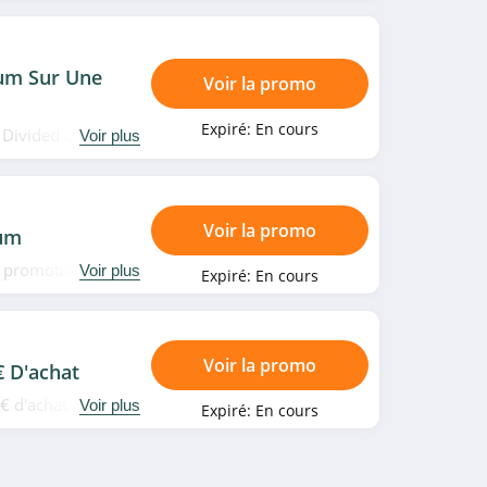
um Sur Une
Voir la promo
Expiré:
En cours
 Divided chez
Voir plus
Voir la promo
um
es promotions pour
Voir plus
Expiré:
En cours
Voir la promo
€ D'achat
0€ d'achat chez La
Voir plus
Expiré:
En cours