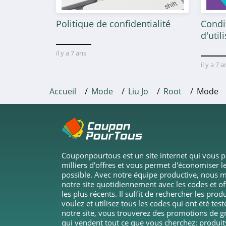
Dressinn
Politique de confidentialité
Condi
4.0
d'util
LightInTheBox
il y a 7 ans
4.9
il y a 7 
Monsieur TSHIRT
Accueil
Mode
Liu Jo
Root
Mode
4.6
Vestiaire Collective
4.7
Couponpourtous est un site internet qui vous 
Wooop
milliers d'offres et vous permet d'économiser le
possible. Avec notre équipe productive, nous m
4.2
notre site quotidiennement avec les codes et o
les plus récents. Il suffit de rechercher les pro
Destock Jeans
voulez et utilisez tous les codes qui ont été test
notre site, vous trouverez des promotions de 
4.3
qui vendent tout ce que vous cherchez: produi