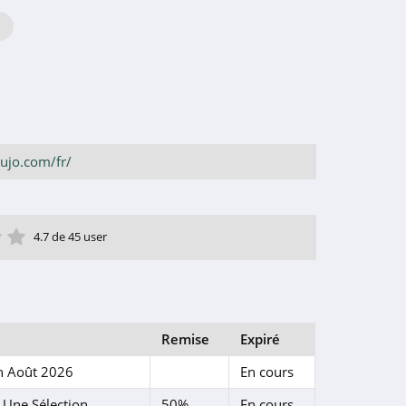
iujo.com/fr/
ile
toile
 étoile
4 étoile
5 étoile
4.7 de 45 user
Remise
Expiré
En Août 2026
En cours
Une Sélection
50%
En cours