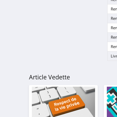
Modz
Re
4.8
Re
ShopAlike
Re
4.4
Re
Smallable
Re
4.1
Liv
Marks and Spencer
4.4
Article Vedette
Caliroots
4.6
Tealer
4.1