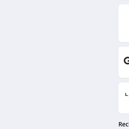
4.6
LaBoutiqueOfficielle.com
4.2
Daxon
4.8
Jeans Industry
4.6
Bizzbee
4.2
Videdressing
4.6
Rec