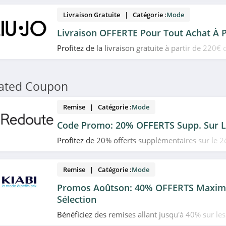
Livraison Gratuite | Catégorie :
Mode
Livraison OFFERTE Pour Tout Achat À P
Profitez de la livraison gratuite à partir de 220€ 
Profitez-en!
lated Coupon
Remise | Catégorie :
Mode
Code Promo: 20% OFFERTS Supp. Sur L
Profitez de 20% offerts supplémentaires sur le 2
sélection en utilisant ce code promo La Redoute. 
Remise | Catégorie :
Mode
Promos Aoûtson: 40% OFFERTS Maxim
Sélection
Bénéficiez des remises allant jusqu'à 40% sur le
en promo chez Kiabi. Allez vite!