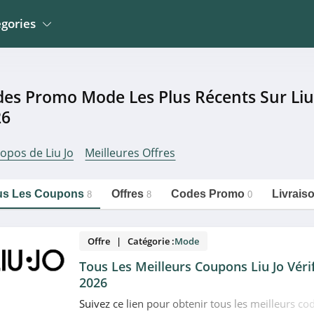
gories
Jardin
La Poste Mobile
Meubles et Mobiliers
es Promo Mode Les Plus Récents Sur Liu
Wingo Suisse
 Mobiliers
Electroménager
26
Erborian
Sportwear
Mathon
opos de Liu Jo
Meilleures Offres
n
Montres, Bijoux Et
Bemz
Lunettes
https://couponpourtous.fr/liu-
Copier le lien
jo/mode
o Et Occasions
Développement Photos
us Les Coupons
Offres
Codes Promo
Livrais
8
8
0
Offre | Catégorie :
Mode
Tous Les Meilleurs Coupons Liu Jo Véri
2026
Suivez ce lien pour obtenir tous les meilleurs c