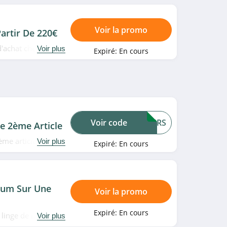
Voir la promo
artir De 220€
d'achat chez Liu Jo.
Voir plus
Expiré:
En cours
Voir code
COURS
e 2ème Article
ème article sur une
Voir plus
Expiré:
En cours
Profitez-en!
um Sur Une
Voir la promo
Expiré:
En cours
s linge de maison
Voir plus