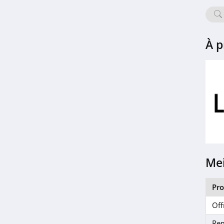
Brentiny Paris
4.7
Guess
À p
4.4
Roxy
4.3
Limango
4.7
IKKS
Mei
4.3
Pr
River Island
Off
5.0
Re