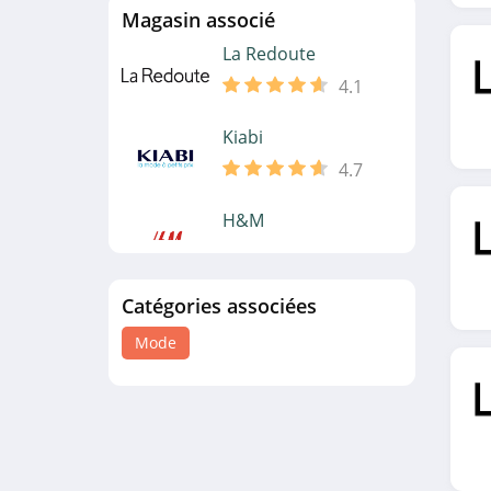
Magasin associé
La Redoute
4.1
Kiabi
4.7
H&M
4.9
Catégories associées
GÉMO
4.6
Mode
La Halle
4.8
Tati