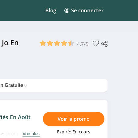
Blog
Se connecter
 Jo En
4.7/5
on Gratuite
0
fiés En Août
Voir la promo
Expiré:
En cours
odes promo, bons
Voir plus