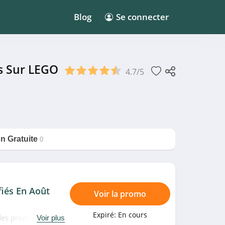
Blog
Se connecter
ts Sur LEGO
4.7/5
on Gratuite
0
iés En Août
Voir la promo
Expiré:
En cours
odes promo, bons
Voir plus