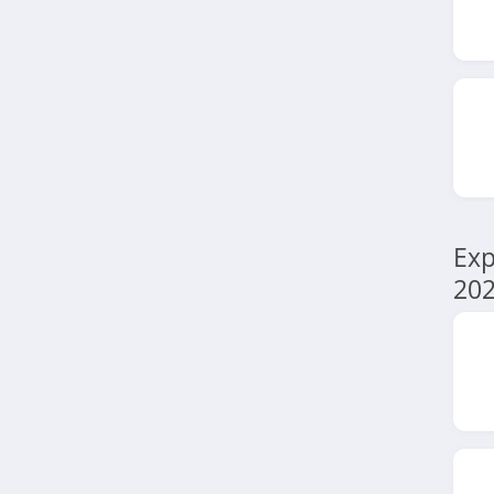
4.9
Planet'Puzzles
4.6
JouéClub
4.8
Oxybul
Exp
4.7
20
Jeujouet
4.0
Avenue des Jeux
4.0
BornToBeKids