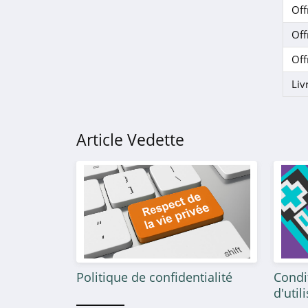
Off
Off
Off
Liv
Article Vedette
Politique de confidentialité
Condi
d'util