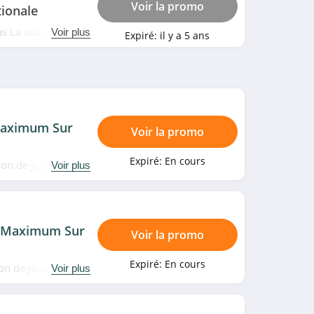
Voir la promo
tionale
s La station
Voir plus
Expiré:
il y a 5 ans
chez LEGO.
Maximum Sur
Voir la promo
Expiré:
En cours
ion de jeux et
Voir plus
ter!
S Maximum Sur
Voir la promo
Expiré:
En cours
on de jeux de
Voir plus