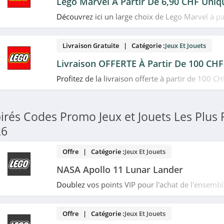
Lego Marvel À Partir De 6,90 CHF Uni
Découvrez ici un large choix de Lego Marvel à pa
seulement chez LEGO. Venez vite!
Livraison Gratuite | Catégorie :
Jeux Et Jouets
Livraison OFFERTE À Partir De 100 CHF
Profitez de la livraison offerte à partir de 100 C
LEGO. Profitez-en!
irés Codes Promo Jeux et Jouets Les Plus
26
Offre | Catégorie :
Jeux Et Jouets
NASA Apollo 11 Lunar Lander
Doublez vos points VIP pour l'achat de l'ensem
Lunar Lander à 109 CHF seulement chez LEGO. N
Offre | Catégorie :
Jeux Et Jouets