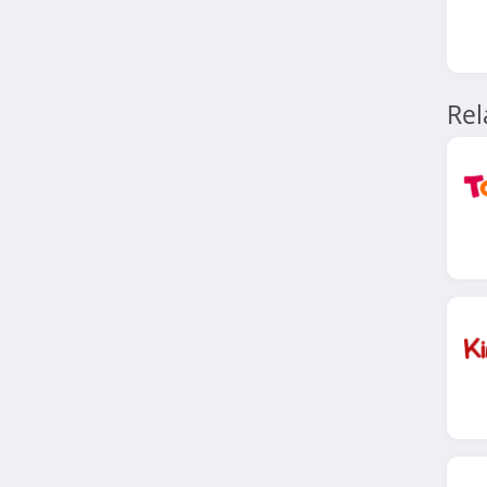
4.9
Fou de Puzzle
4.1
Re
Cazabox
4.2
shopDisney
4.5
Ravensburger
4.2
Maxi Toys
4.7
LEGO