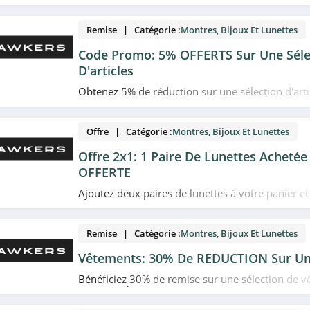
plans et promotions Hawkers du moment. Venez t
Remise | Catégorie :
Montres, Bijoux Et Lunettes
Code Promo: 5% OFFERTS Sur Une Séle
D'articles
Obtenez 5% de réduction sur une sélection d'artic
code promo Hawkers. Date limitée!
Offre | Catégorie :
Montres, Bijoux Et Lunettes
Offre 2x1: 1 Paire De Lunettes Achetée 
OFFERTE
Ajoutez deux paires de lunettes à votre panier e
seule chez Hawkers. Hors Limited Edition et Eyew
Remise | Catégorie :
Montres, Bijoux Et Lunettes
Vêtements: 30% De REDUCTION Sur Une
Bénéficiez 30% de remise sur une sélection de 
Hawkers. À ne pas rater!