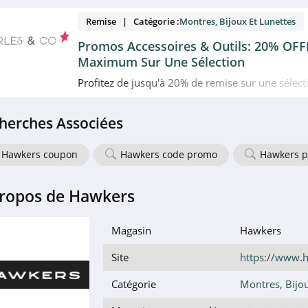
Remise | Catégorie :
Montres, Bijoux Et Lunettes
Promos Accessoires & Outils: 20% OF
Maximum Sur Une Sélection
Profitez de jusqu'à 20% de remise sur une sélect
et outils en promo chez Perles & Co. Allez vite!
herches Associées
Hawkers coupon
Hawkers code promo
Hawkers p
ropos de Hawkers
Magasin
Hawkers
Site
https://www.
Catégorie
Montres, Bijou