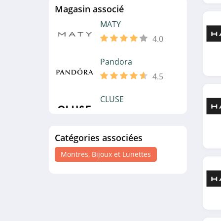
Magasin associé
MATY
4.0
Pandora
4.5
CLUSE
4.1
Catégories associées
JewelCandle
4.2
Montres, Bijoux et Lunettes
Perles & Co
4.7
LÕU.YETU