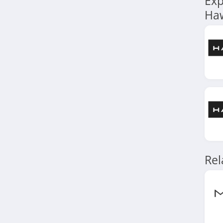
Exp
4.9
Ha
Optique-E.Leclerc
4.5
Krys
4.2
Polette
4.6
Emma & Chloé
Re
4.4
GrandOptical
4.3
Ray-Ban