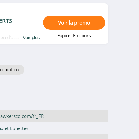
FERTS
Voir la promo
Expiré:
En cours
ion d'accessoires
Voir plus
romotion
hawkersco.com/fr_FR
x et Lunettes