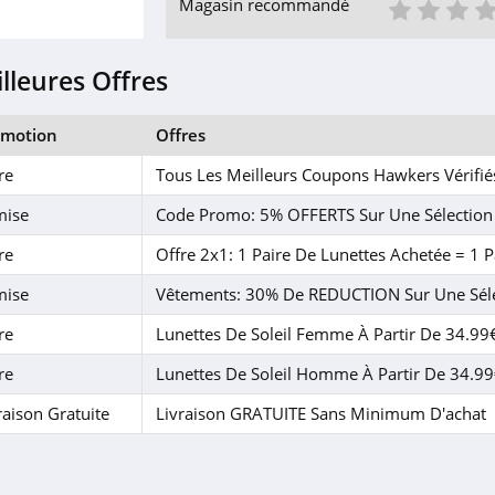
1 éto
2 é
3
Magasin recommandé
lleures Offres
omotion
Offres
re
Tous Les Meilleurs Coupons Hawkers Vérifi
mise
Code Promo: 5% OFFERTS Sur Une Sélection D
re
Offre 2x1: 1 Paire De Lunettes Achetée = 1 
mise
Vêtements: 30% De REDUCTION Sur Une Sél
re
Lunettes De Soleil Femme À Partir De 34.9
re
Lunettes De Soleil Homme À Partir De 34.9
raison Gratuite
Livraison GRATUITE Sans Minimum D'achat