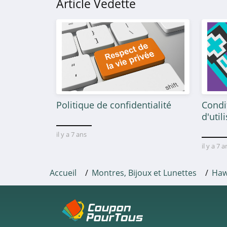
Article Vedette
Ilado
4.8
Carador
4.0
Elise et Moi
4.6
Politique de confidentialité
Condi
d'util
Optical Center
il y a 7 ans
4.9
il y a 7 
Chic Time
Accueil
Montres, Bijoux et Lunettes
Haw
4.2
Daniel Wellington
5.0