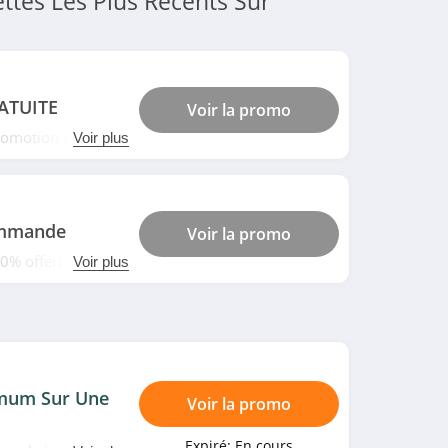
ttes Les Plus Récents Sur
RATUITE
Voir la promo
promotion et
Voir plus
ne chez Hawkers.
ommande
Voir la promo
50% offerts dès 2
Voir plus
imum Sur Une
Voir la promo
Expiré:
En cours