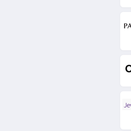
4.5
Watch Shop
4.8
Cleor
4.0
Lookéor
4.7
Pierre Lannier
4.4
Vuillermoz
4.5