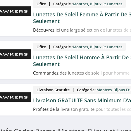
Offre | Catégorie :
Montres, Bijoux Et Lunettes
Lunettes De Soleil Femme À Partir De 
Seulement
Découvrez ici une large sélection de lunettes de
à partir de 34.99€ seulement chez Hawkers. N'at
Offre | Catégorie :
Montres, Bijoux Et Lunettes
Lunettes De Soleil Homme À Partir De 
Seulement
Commandez des lunettes de soleil pour homme à
seulement chez Hawkers. N'hésitez pas!
Livraison Gratuite | Catégorie :
Montres, Bijoux Et
Livraison GRATUITE Sans Minimum D'a
Profitez de la livraison gratuite pour toutes le
minimum d'achat chez Hawkers. Profitez-en!