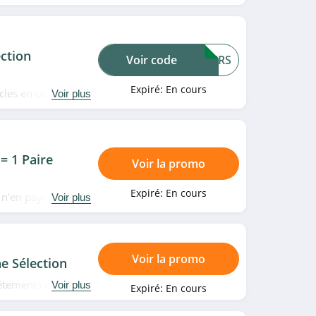
rès vite!
ction
Voir code
WKERS
Expiré:
En cours
les en utilisant ce
Voir plus
= 1 Paire
Voir la promo
Expiré:
En cours
t n’en payez qu'une
Voir plus
ear. Date limitée!
Voir la promo
 Sélection
vêtements chez
Voir plus
Expiré:
En cours