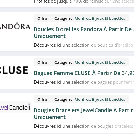
Profitez de jusqu'à 70% de remise sur une sélect
promo chez MATY. N'attendez plus!
Offre | Catégorie :
Montres, Bijoux Et Lunettes
Boucles D’oreilles Pandora À Partir De
Uniquement
Découvrez ici une sélection de boucles d’oreilles
de 29,00€ uniquement. Venez vite!
Offre | Catégorie :
Montres, Bijoux Et Lunettes
Bagues Femme CLUSE À Partir De 34,
Découvrez ici une sélection de bagues pour femm
34,95€ uniquement chez CLUSE. N'attendez plus
Offre | Catégorie :
Montres, Bijoux Et Lunettes
Bougies Bracelets JewelCandle À Partir
Uniquement
Découvrez ici une sélection de bougies bracelets
uniquement chez JewelCandle. Allez vite!