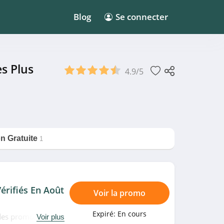
Blog
Se connecter
s Plus
4.9/5
on Gratuite
1
érifiés En Août
Voir la promo
Expiré:
En cours
odes promo, bons
Voir plus