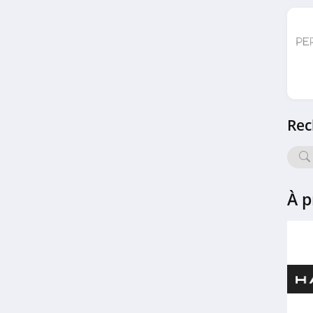
Morgan
4.5
MONA
4.8
Optical Discount
Rec
4.3
Clearly
4.6
À p
Mes bijoux
4.8
Mister Spex
4.6