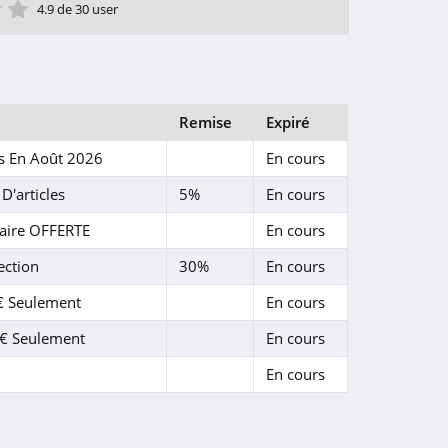
ile
toile
 étoile
4 étoile
5 étoile
4.9 de 30 user
Remise
Expiré
és En Août 2026
En cours
'articles
5%
En cours
Paire OFFERTE
En cours
ection
30%
En cours
9€ Seulement
En cours
9€ Seulement
En cours
En cours