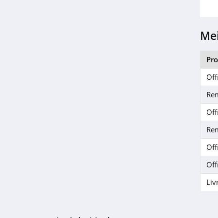
PD PAOLA
4.8
Mei
Christ Suisse
4.4
Pr
Off
MOA
4.8
Re
Off
1001 Bijoux
Re
4.6
Off
Hipanema
Off
4.9
Liv
EasyLunettes
4.6