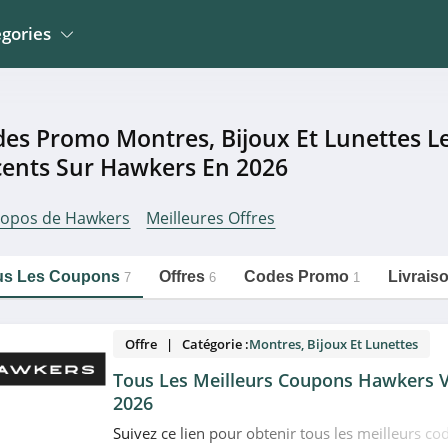
gories
Jardin
La Poste Mobile
Meubles et Mobiliers
es Promo Montres, Bijoux Et Lunettes Le
Wingo Suisse
 Mobiliers
Electroménager
ents Sur Hawkers En 2026
Erborian
Sportwear
Mathon
ropos de Hawkers
Meilleures Offres
n
Montres, Bijoux Et
Bemz
Lunettes
https://couponpourtous.fr/hawkers/montres-
Copier le lien
bijoux-et-lunettes
o Et Occasions
Développement Photos
us Les Coupons
Offres
Codes Promo
Livrais
7
6
1
Offre | Catégorie :
Montres, Bijoux Et Lunettes
Tous Les Meilleurs Coupons Hawkers V
2026
Suivez ce lien pour obtenir tous les meilleurs c