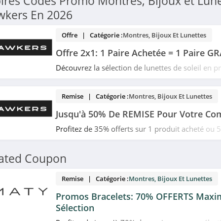
irés Codes Promo Montres, Bijoux et Lune
wkers En 2026
Offre | Catégorie :
Montres, Bijoux Et Lunettes
Offre 2x1: 1 Paire Achetée = 1 Paire G
Découvrez la sélection de lunettes de soleil en 
achetez deux paires de lunettes pour le prix d'u
Date limitée!
Remise | Catégorie :
Montres, Bijoux Et Lunettes
Jusqu'à 50% De REMISE Pour Votre C
Profitez de 35% offerts sur 1 produit acheté ou 
produits achetés chez Hawkers. Date limitée!
lated Coupon
Remise | Catégorie :
Montres, Bijoux Et Lunettes
Promos Bracelets: 70% OFFERTS Max
Sélection