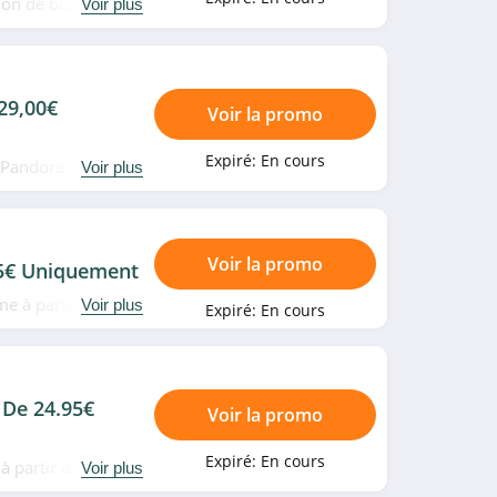
ion de bracelets en
Voir plus
 29,00€
Voir la promo
Expiré:
En cours
 Pandora à partir
Voir plus
Voir la promo
95€ Uniquement
e à partir de
Voir plus
Expiré:
En cours
!
 De 24.95€
Voir la promo
Expiré:
En cours
 à partir de 24.95€
Voir plus