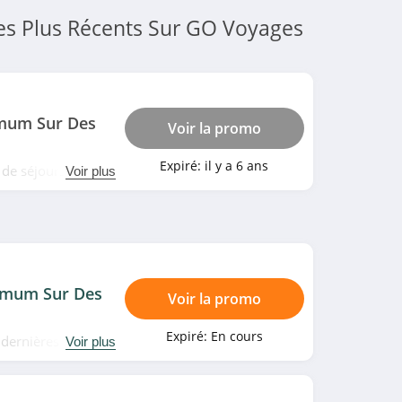
es Plus Récents Sur GO Voyages
mum Sur Des
Voir la promo
Expiré:
il y a 6 ans
 de séjours du 1er
Voir plus
hez GO Voyages.
imum Sur Des
Voir la promo
Expiré:
En cours
s dernières minutes
Voir plus