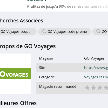
Profitez de jusqu'à 90% de remise sur une sélect
Espagne chez Weekendesk. Allez vite!
herches Associées
GO Voyages coupon
GO Voyages code promo
GO 
ropos de GO Voyages
Magasin
GO Voyages
Site
https://www.
Catégorie
Voyages et Lo
1 éto
2 é
3
Magasin recommandé
lleures Offres