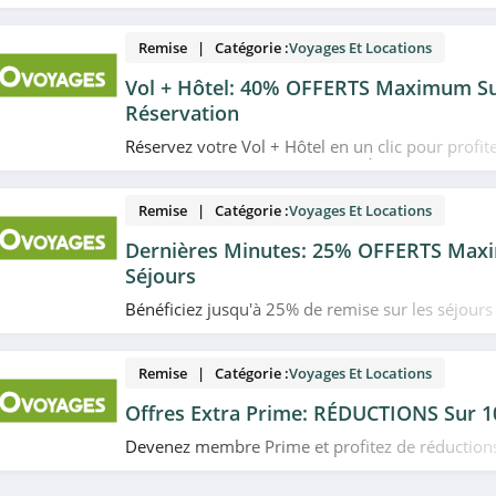
plans et promotions GO Voyages du moment. Ven
Remise | Catégorie :
Voyages Et Locations
Vol + Hôtel: 40% OFFERTS Maximum Su
Réservation
Réservez votre Vol + Hôtel en un clic pour profi
d'économies chez GO Voyages. À ne pas rater!
Remise | Catégorie :
Voyages Et Locations
Dernières Minutes: 25% OFFERTS Max
Séjours
Bénéficiez jusqu'à 25% de remise sur les séjour
chez GO Voyages. Profitez-en!
Remise | Catégorie :
Voyages Et Locations
Offres Extra Prime: RÉDUCTIONS Sur 1
Devenez membre Prime et profitez de réduction
vols chez GO Voyages. Allez-y!