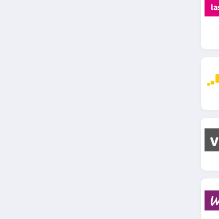
4.2
Opodo
4.8
E. Leclerc Voyages
4.3
Kappa Club
4.9
Kappa Club
4.9
Thalys
4.7
Agoda