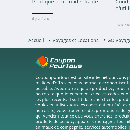
Politique de confidentialité
Condi
Logitravel
d'util
4.5
il y a 7 ans
il y a 7 
Huttopia
4.9
Accueil
Voyages et Locations
GO Voyag
Thalassa
4.1
FRAM
Couponpourtous est un site internet qui vous 
4.4
milliers d'offres et vous permet d'économiser le
possible. Avec notre équipe productive, nous m
ebookers
notre site quotidiennement avec les codes et o
les plus récents. Il suffit de rechercher les pro
4.6
voulez et utilisez tous les codes qui ont été test
notre site, vous trouverez des promotions de 
Sunweb
qui vendent tout ce que vous cherchez: produi
produits de beauté, appareils ménagers, fourni
4.2
animaux de compagnie, services automobiles, o