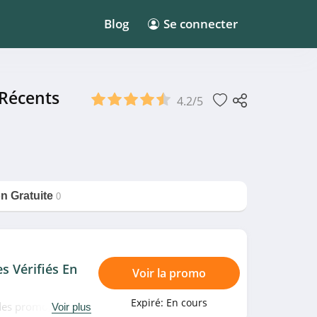
Blog
Se connecter
 Récents
4.2/5
on Gratuite
0
s Vérifiés En
Voir la promo
Expiré:
En cours
odes promo, bons
Voir plus