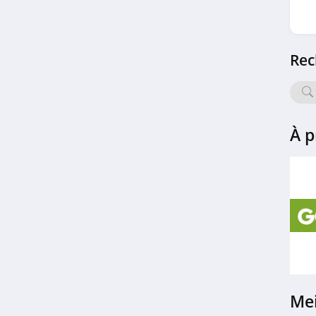
4.5
MMV
Rec
4.5
Vacanciel
4.9
À p
Tiqets
4.8
Madame Vacances
4.4
Cap'vacances
4.1
Mei