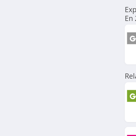
4.0
Exp
En 
TUI
4.3
Tohapi
4.2
Ceetiz
4.7
Re
TripAdvisor
5.0
Carrefour Voyages
4.3
Expedia