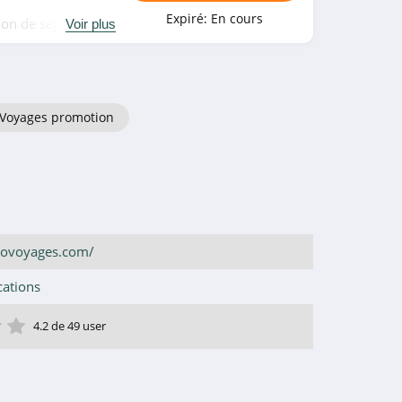
Expiré:
En cours
ion de séjours en
Voir plus
Voyages promotion
govoyages.com/
cations
ile
toile
 étoile
4 étoile
5 étoile
4.2 de 49 user