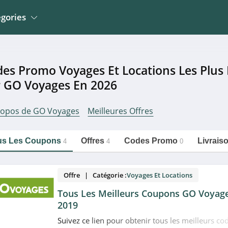
gories
Jardin
La Poste Mobile
Meubles et Mobiliers
es Promo Voyages Et Locations Les Plus
Wingo Suisse
 Mobiliers
Electroménager
 GO Voyages En 2026
Erborian
Sportwear
Mathon
ropos de GO Voyages
Meilleures Offres
n
Montres, Bijoux Et
Bemz
Lunettes
https://couponpourtous.fr/go-
Copier le lien
voyages/voyages-et-
locations
o Et Occasions
Développement Photos
us Les Coupons
Offres
Codes Promo
Livrais
4
4
0
Offre | Catégorie :
Voyages Et Locations
Tous Les Meilleurs Coupons GO Voyage
2019
Suivez ce lien pour obtenir tous les meilleurs c