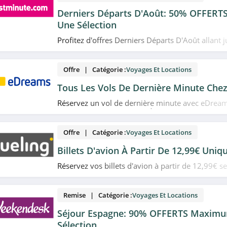
Derniers Départs D'Août: 50% OFFER
Une Sélection
Profitez d'offres Derniers Départs D'Août allant 
en partant en location ou camping avant la fin d
scolaires chez lastminute.com. Date limitée!
Offre | Catégorie :
Voyages Et Locations
Tous Les Vols De Dernière Minute Che
Réservez un vol de dernière minute avec eDrea
économiser votre voyage. À ne pas manquer!
Offre | Catégorie :
Voyages Et Locations
Billets D'avion À Partir De 12,99€ Uni
Réservez vos billets d'avion à partir de 12,99€ 
Vueling. N'attendez plus!
Remise | Catégorie :
Voyages Et Locations
Séjour Espagne: 90% OFFERTS Maximu
Sélection