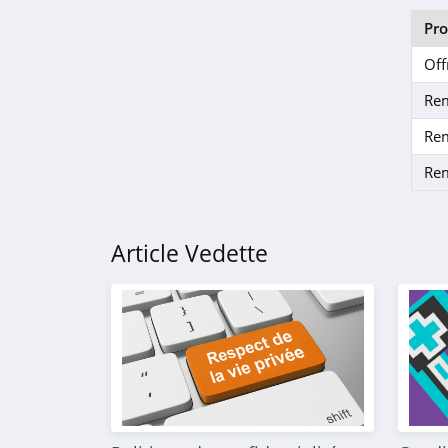
Nemea
Pr
4.3
Off
Belvilla
Re
4.1
Re
Evancy
Re
4.7
Lagrange Vacances
Article Vedette
4.5
Promoséjours
4.5
Camping and Co
4.3