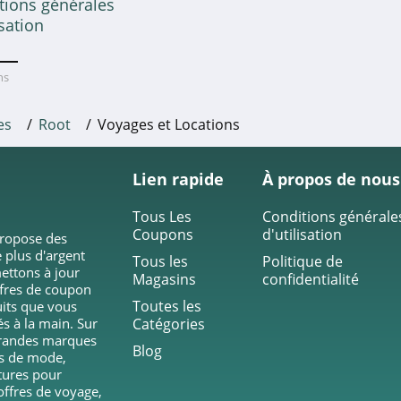
tions générales
isation
ans
es
Root
Voyages et Locations
Lien rapide
À propos de nous
Tous Les
Conditions générale
Coupons
d'utilisation
propose des
 plus d'argent
Tous les
Politique de
ettons à jour
Magasins
confidentialité
ffres de coupon
Toutes les
duits que vous
és à la main. Sur
Catégories
grandes marques
Blog
ts de mode,
tures pour
ffres de voyage,