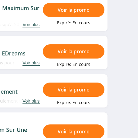
TS Maximum Sur
Voir la promo
Expiré:
En cours
jusqu'à 50% offerts
Voir plus
es vacances
Voir la promo
z EDreams
ms pour
Voir plus
Expiré:
En cours
Voir la promo
quement
seulement chez
Voir plus
Expiré:
En cours
m Sur Une
Voir la promo