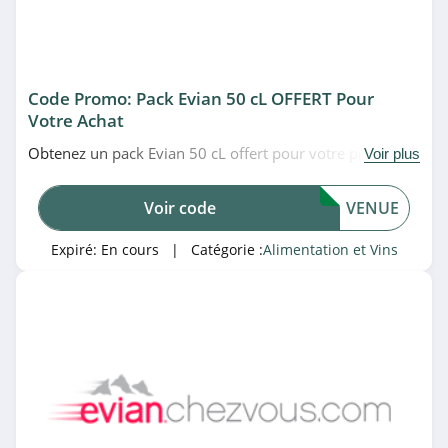
4.5
Olio Carli
4.4
Code Promo: Pack Evian 50 cL OFFERT Pour
Votre Achat
La Box Fromage
Obtenez un pack Evian 50 cL offert pour votre première
Voir plus
4.6
commande sans minimum d'achat en utilisant ce code
promo Evian Chez Vous. À saisir!
LaVie
Voir code
VENUE
4.5
Expiré:
En cours
| Catégorie :
Alimentation et Vins