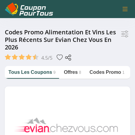
Magasin
Codes Promo Alimentation Et Vins Les
Plus Récents Sur Evian Chez Vous En
2026
Evian Chez Vous
4.5/5
Catégorie
Tous Les Coupons
Offres
Codes Promo
9
8
1
https://couponpourtous.fr/evian-
chez-vous/alimentation-et-vins
Alimentation et Vins
Magasin associé
Fitvia