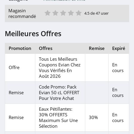
1 étoile
2 étoile
3 étoile
4 étoile
5 étoile
Magasin
4.5 de 47 user
recommandé
Meilleures Offres
Promotion
Offres
Remise
Expiré
Tous Les Meilleurs
Coupons Evian Chez
En
Offre
Vous Vérifiés En
cours
Août 2026
Code Promo: Pack
En
Remise
Evian 50 cL OFFERT
cours
Pour Votre Achat
Eaux Pétillantes:
30% OFFERTS
En
Remise
30%
Maximum Sur Une
cours
Sélection