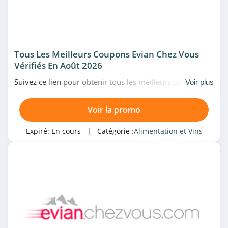
4.9
La Bière Pression
4.0
Tous Les Meilleurs Coupons Evian Chez Vous
Saveur Bière
Vérifiés En Août 2026
4.4
Suivez ce lien pour obtenir tous les meilleurs codes
Voir plus
promo, bons plans et promotions Evian Chez Vous du
Catégories associées
Evian Chez Vous
moment. Venez très vite!
Voir la promo
4.5
Alimentation et Vins
Expiré:
En cours
| Catégorie :
Alimentation et Vins
Evian Chez Vous
Alimentation et Vins
4.5
Franprix
4.1
Hello Fresh