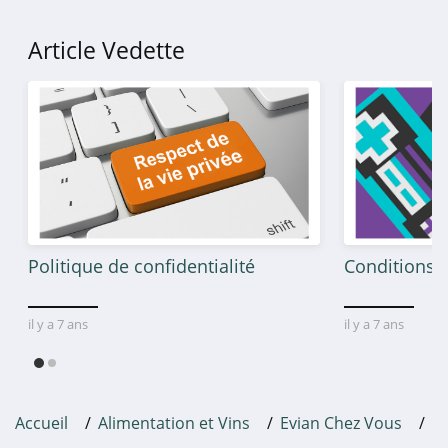
Article Vedette
Politique de confidentialité
Conditions g
il y a 7 ans
il y a 7 ans
Accueil
Alimentation et Vins
Evian Chez Vous
R