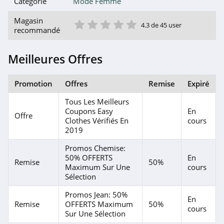
Catégorie
Mode Femme
1 étoile
2 étoile
3 étoile
4 étoile
5 étoile
Magasin
4.3 de 45 user
recommandé
Meilleures Offres
Promotion
Offres
Remise
Expiré
Tous Les Meilleurs
Coupons Easy
En
Offre
Clothes Vérifiés En
cours
2019
Promos Chemise:
50% OFFERTS
En
Remise
50%
Maximum Sur Une
cours
Sélection
Promos Jean: 50%
En
Remise
OFFERTS Maximum
50%
cours
Sur Une Sélection