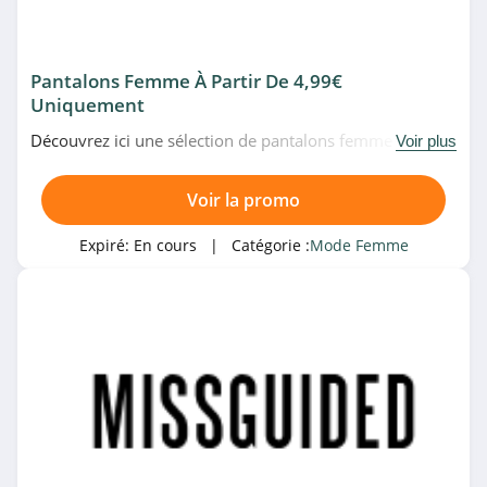
Marie Sixtine
4.3
Pantalons Femme À Partir De 4,99€
Uniquement
Pretty Little Thing
Découvrez ici une sélection de pantalons femme à partir
Voir plus
4.2
de 4,99€ uniquement chez Jennyfer. Allez-y!
Voir la promo
Witt
4.8
Expiré:
En cours
| Catégorie :
Mode Femme
Sézane
4.9
La Femme
Moderne
4.2
One Step
4.1