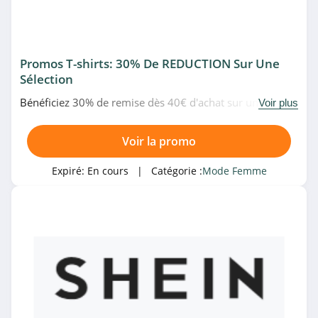
Madeleine
4.1
Promos T-shirts: 30% De REDUCTION Sur Une
Camaïeu
Sélection
4.5
Bénéficiez 30% de remise dès 40€ d'achat sur une
Voir plus
sélection de T-shirts chez Pimkie. Allez-y!
Cecil
Voir la promo
4.1
Expiré:
En cours
| Catégorie :
Mode Femme
La Fée
Maraboutée
4.6
Chic Me
4.4
Anthropologie
4.6