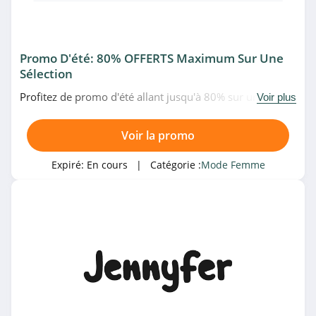
LolaLiza
4.1
Promo D'été: 80% OFFERTS Maximum Sur Une
Vila
Sélection
4.5
Profitez de promo d'été allant jusqu'à 80% sur une
Voir plus
sélection d'articles chez SHEIN. Date limitée!
Stradivarius
Voir la promo
5.0
Expiré:
En cours
| Catégorie :
Mode Femme
ba&sh
4.2
Dynamite Canada
4.0
Ever-Pretty
4.5