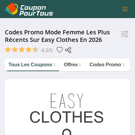
Magasin
Codes Promo Mode Femme Les Plus
Récents Sur Easy Clothes En 2026
Easy Clothes
4.3/5
Tous Les Coupons
Offres
Codes Promo
5
5
0
Catégorie
https://couponpourtous.fr/easy-
clothes/mode-femme
Mode Femme
Magasin associé
Zalando