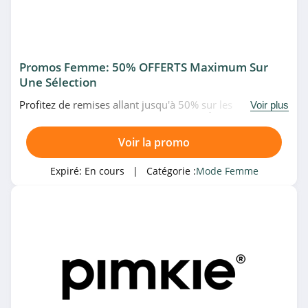
Molly Bracken
4.6
Petite Mendigote
Promos Femme: 50% OFFERTS Maximum Sur
4.8
Une Sélection
Profitez de remises allant jusqu'à 50% sur les
Voir plus
Floryday
promotions pour femme chez Zalando. À saisir!
4.3
Voir la promo
Craftine
Expiré:
En cours
| Catégorie :
Mode Femme
4.4
24S
4.4
Cupshe
4.2