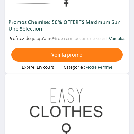
4.3
ONLY
Promos Chemise: 50% OFFERTS Maximum Sur
4.4
Une Sélection
Profitez de jusqu'à 50% de remise sur une sélection de
Afibel
Voir plus
chemises en promo chez Easy Clothes. À ne pas rater!
4.8
Voir la promo
Blooshop
Expiré:
En cours
| Catégorie :
Mode Femme
5.0
Bréal
4.5
Modanisa
4.4
MS Mode