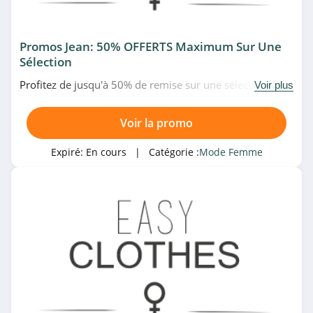
4.9
Caroll
Promos Jean: 50% OFFERTS Maximum Sur Une
Sélection
4.3
Profitez de jusqu'à 50% de remise sur une sélection de
Voir plus
Easy Clothes
jeans en promo chez Easy Clothes. N'attendez plus!
4.3
Voir la promo
KOOKAÏ
Expiré:
En cours
| Catégorie :
Mode Femme
4.7
Balsamik
4.2
NA-KD
4.5
Maje