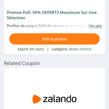
Nasty Gal
4.5
Promos Pull: 50% OFFERTS Maximum Sur Une
Sélection
Ardène
Profitez de jusqu'à 50% de remise sur une sélection de
Voir plus
4.2
pulls en promo chez Easy Clothes. Venez vite!
Morgan
Voir la promo
4.5
Expiré:
En cours
| Catégorie :
Mode Femme
MONA
Related Coupon
4.8
Navabi
4.9
Penningtons
4.7