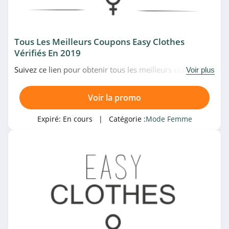
4.8
Pimkie
4.2
Tous Les Meilleurs Coupons Easy Clothes
Vérifiés En 2019
SHEIN
Suivez ce lien pour obtenir tous les meilleurs codes
Voir plus
4.2
promo, bons plans et promotions Easy Clothes du
moment. Venez très vite!
Voir la promo
Catégories associées
Jennyfer
4.5
Mode Femme
Expiré:
En cours
| Catégorie :
Mode Femme
Missguided
4.8
NAF NAF
4.0
Helline