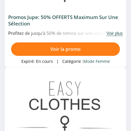
4.6
Promos Jupe: 50% OFFERTS Maximum Sur Une
Maje
Sélection
4.6
Profitez de jusqu'à 50% de remise sur une sélection de
Voir plus
jupes en promo chez Easy Clothes. Allez-y!
Cache Cache
Voir la promo
4.8
Expiré:
En cours
| Catégorie :
Mode Femme
Envie de Fraise
4.3
Moda Vilona
4.1
Grain de Malice
4.9