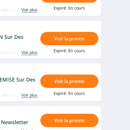
Expiré:
En cours
rts maximums sur
Voir plus
e Biovea. Faites-
N Sur Des
Voir la promo
Expiré:
En cours
qu'à 60% sur une
Voir plus
 Date limitée!
REMISE Sur Des
Voir la promo
Expiré:
En cours
 sélection de
Voir plus
ez Biovea. Faites-
Voir la promo
 Newsletter