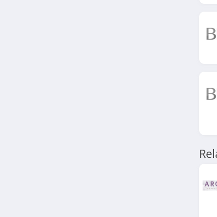
4.4
Parapharmadirect
4.5
Scholl
4.7
iHerb
4.9
Nutridiscount
Re
4.8
MyHeritage
4.2