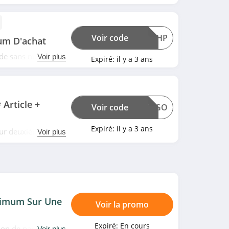
Voir code
FRSHP
um D'achat
ande sans minimum
Voir plus
Expiré:
il y a 3 ans
. N'attendez plus!
Article +
Voir code
VBOGO
Expiré:
il y a 3 ans
sur deuxième
Voir plus
promo chez Biovea.
imum Sur Une
Voir la promo
Expiré:
En cours
tion de parfumant
Voir plus