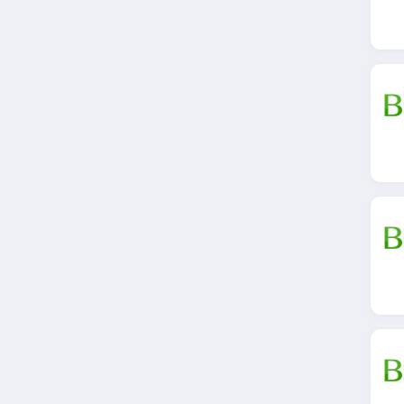
4.0
Parapharmacie
E.Leclerc
4.5
Shop Pharmacie
4.3
Newpharma
4.8
Dieti Natura
4.0
1001Pharmacies
4.7
Santé Discount