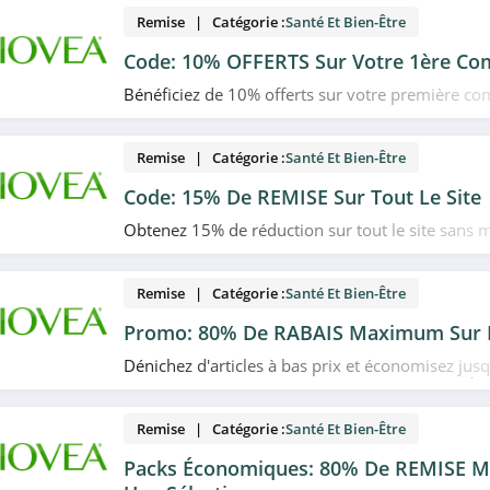
Remise | Catégorie :
Santé Et Bien-Être
Code: 10% OFFERTS Sur Votre 1ère C
Bénéficiez de 10% offerts sur votre première 
utilisant ce code promo chez Biovea. Profitez-en
Remise | Catégorie :
Santé Et Bien-Être
Code: 15% De REMISE Sur Tout Le Site
Obtenez 15% de réduction sur tout le site sans 
commande minimum chez Biovea grâce à ce cod
très vite!
Remise | Catégorie :
Santé Et Bien-Être
Promo: 80% De RABAIS Maximum Sur D
Dénichez d'articles à bas prix et économisez jus
achetant des produits en promo chez Biovea. À n
Remise | Catégorie :
Santé Et Bien-Être
Packs Économiques: 80% De REMISE 