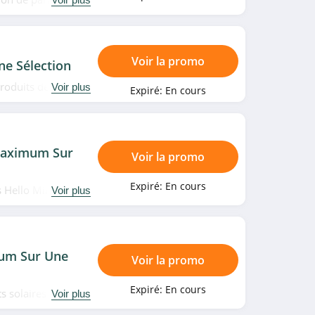
Voir la promo
ne Sélection
roduits de la
Voir plus
Expiré:
En cours
Maximum Sur
Voir la promo
Expiré:
En cours
s Hello Minceur
Voir plus
um Sur Une
Voir la promo
Expiré:
En cours
s solaires en
Voir plus