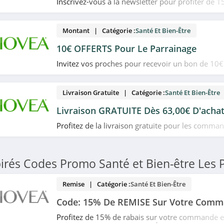
Inscrivez-vous à la newsletter pour profiter de 
sur votre première commande chez Biovea. Profi
Montant | Catégorie :
Santé Et Bien-Être
10€ OFFERTS Pour Le Parrainage
Invitez vos proches pour recevoir un bon de 10€
valoir sur votre future commande dès qu'ils réal
commande dès 50€ d'achat. N'hésitez pas!
Livraison Gratuite | Catégorie :
Santé Et Bien-Être
Livraison GRATUITE Dès 63,00€ D'acha
Profitez de la livraison gratuite pour les comma
63,00€ d'achat chez Biovea. N'attendez plus!
irés Codes Promo Santé et Bien-être Les 
Remise | Catégorie :
Santé Et Bien-Être
Code: 15% De REMISE Sur Votre Com
Profitez de 15% de rabais sur votre commande en