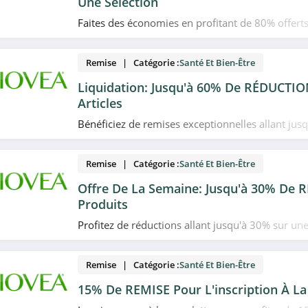
Une Sélection
Faites des économies en profitant de 80% offe
une sélection de packs économiques sur le site d
vous plaisir!
Remise | Catégorie :
Santé Et Bien-Être
Liquidation: Jusqu'à 60% De RÉDUCTIO
Articles
Bénéficiez de remises exceptionnelles allant jus
sélection de produits en Liquidation chez Biovea.
Remise | Catégorie :
Santé Et Bien-Être
Offre De La Semaine: Jusqu'à 30% De 
Produits
Profitez de réductions allant jusqu'à 30% sur une
produits en promo dans l'Offre De La Semaine ch
vous plaisir!
Remise | Catégorie :
Santé Et Bien-Être
15% De REMISE Pour L'inscription À La