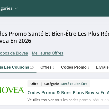
gories
Jardin
La Poste Mobile
Meubles et Mobiliers
es Promo Santé Et Bien-Être Les Plus Ré
Wingo Suisse
 Mobiliers
Electroménager
vea En 2026
Erborian
Sportwear
Mathon
ropos de Biovea
Meilleures Offres
n
Montres, Bijoux Et
Bemz
Lunettes
https://couponpourtous.fr/biovea/sante-
Copier le lien
et-bien-etre
o Et Occasions
Développement Photos
us Les Coupons
Offres
Codes Promo
Livrais
10
8
2
Offre | Catégorie :
Santé Et Bien-Être
Codes Promo & Bons Plans Biovea En 
Veuillez trouver tous les codes promo, réduction
chez Biovea en cliquant ce lien. Allez-y!