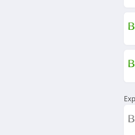
4.6
Pharmasimple
4.3
Parapharmazen
4.0
Pharma GDD
4.9
Brindilles
4.4
Exp
DoctiPharma
4.4
Distrimed