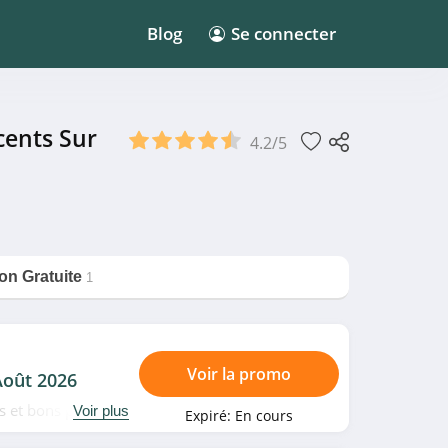
Blog
Se connecter
cents Sur
4.2/5
on Gratuite
1
Voir la promo
Août 2026
s et bons plans
Voir plus
Expiré:
En cours