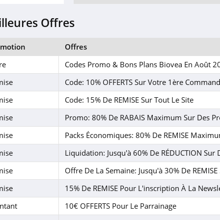
lleures Offres
omotion
Offres
re
Codes Promo & Bons Plans Biovea En Août 2
mise
Code: 10% OFFERTS Sur Votre 1ère Comman
mise
Code: 15% De REMISE Sur Tout Le Site
mise
Promo: 80% De RABAIS Maximum Sur Des Pr
mise
Packs Économiques: 80% De REMISE Maximum
mise
Liquidation: Jusqu'à 60% De RÉDUCTION Sur D
mise
Offre De La Semaine: Jusqu'à 30% De REMISE 
mise
15% De REMISE Pour L'inscription À La Newsl
ntant
10€ OFFERTS Pour Le Parrainage