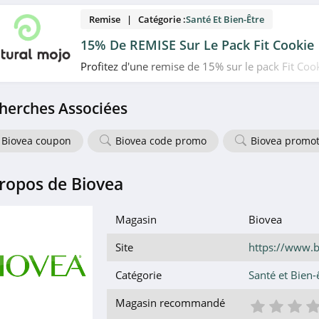
Remise | Catégorie :
Santé Et Bien-Être
15% De REMISE Sur Le Pack Fit Cookie
Profitez d'une remise de 15% sur le pack Fit Coo
Mojo. Allez vite!
herches Associées
Biovea coupon
Biovea code promo
Biovea promo
ropos de Biovea
Magasin
Biovea
Site
https://www.b
Catégorie
Santé et Bien-
1 éto
2 é
3
Magasin recommandé