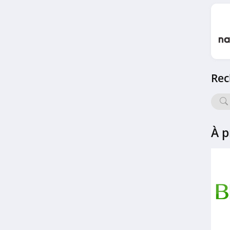
Vision Direct
Belgique
4.6
Percko
4.6
Rec
Biovea
4.2
BBryance
À p
4.4
Carethy
4.5
Biocyte
4.5