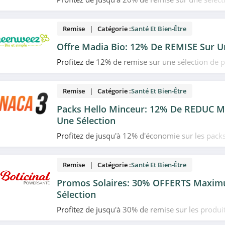
en promo chez Aroma-Zone. Allez-y!
Remise | Catégorie :
Santé Et Bien-Être
Offre Madia Bio: 12% De REMISE Sur U
Profitez de 12% de remise sur une sélection de p
marque Madia Bio chez Greenweez. Allez vite!
Remise | Catégorie :
Santé Et Bien-Être
Packs Hello Minceur: 12% De REDUC 
Une Sélection
Profitez de jusqu'à 12% d'économie sur les pack
Anaca3. Allez vite!
Remise | Catégorie :
Santé Et Bien-Être
Promos Solaires: 30% OFFERTS Maxim
Sélection
Profitez de jusqu'à 30% de remise sur les produit
promo chez Powersanté. Allez vite!