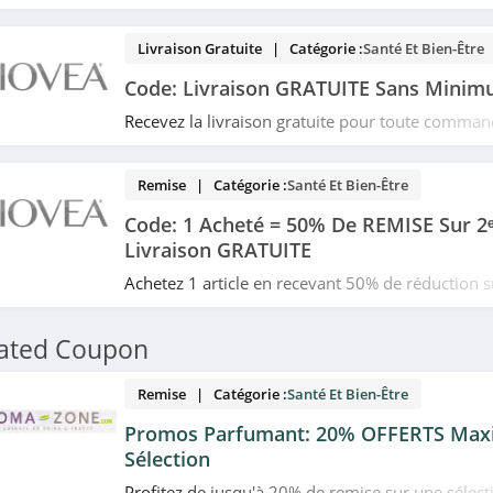
promo sur le site de Biovea. À saisir d'urgence!
Livraison Gratuite | Catégorie :
Santé Et Bien-Être
Code: Livraison GRATUITE Sans Minim
Recevez la livraison gratuite pour toute comm
d'achat grâce à ce code de réduction chez Biovea
Remise | Catégorie :
Santé Et Bien-Être
Code: 1 Acheté = 50% De REMISE Sur 2ᵉ 
Livraison GRATUITE
Achetez 1 article en recevant 50% de réduction 
article + livraison gratuite en utilisant ce code 
Allez très vite!
lated Coupon
Remise | Catégorie :
Santé Et Bien-Être
Promos Parfumant: 20% OFFERTS Max
Sélection
Profitez de jusqu'à 20% de remise sur une sélec