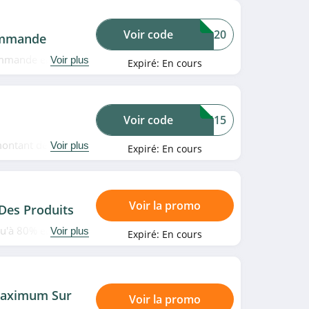
Voir code
BVA20
ommande
commande en
Voir plus
Expiré:
En cours
!
Voir code
VWM15
montant de
Voir plus
Expiré:
En cours
e promo. Allez
Voir la promo
es Produits
qu'à 80% en
Voir plus
Expiré:
En cours
e pas louper!
Maximum Sur
Voir la promo