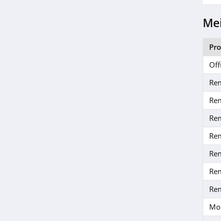
Lentilles Moins
Cheres
Mei
4.4
Pr
Cocooncenter
4.5
Off
Re
Monde du Bio
4.2
Re
Re
Fleurance Nature
Re
4.2
Re
Zumub
Re
4.3
Re
WeightWorld
Mo
4.8