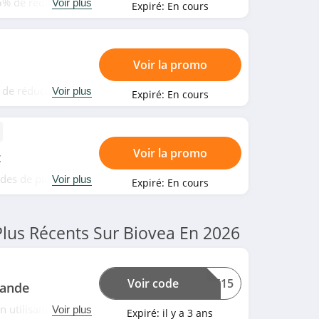
15% de réduction
Voir plus
Expiré:
En cours
tez-en!
Voir la promo
 de réduction à
Voir plus
Expiré:
En cours
isent sa première
Voir la promo
t
ndes de plus de
Voir plus
Expiré:
En cours
Plus Récents Sur Biovea En 2026
Voir code
ITE15
mande
 utilisant ce code
Voir plus
Expiré:
il y a 3 ans