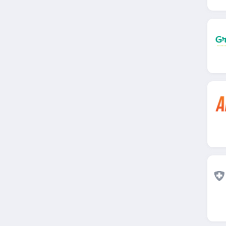
Boticinal
4.7
Viata
4.9
MinceurDiscount
4.8
Shopping Nature
4.4
Shopping Nature
4.4
Viata Belgique
4.5