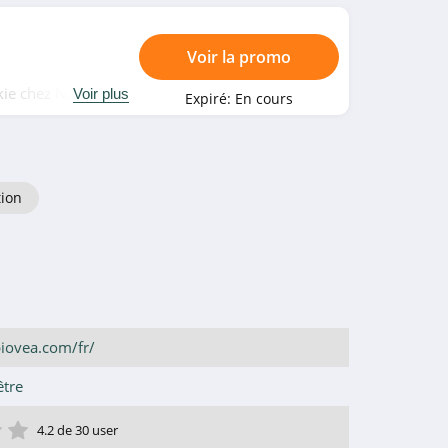
Voir la promo
kie chez Natural
Voir plus
Expiré:
En cours
tion
iovea.com/fr/
être
ile
toile
 étoile
4 étoile
5 étoile
4.2 de 30 user