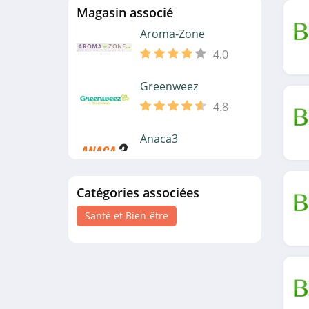
Magasin associé
Aroma-Zone
4.0
Greenweez
4.8
Anaca3
4.1
Catégories associées
Powersanté
4.3
Santé et Bien-être
Natural Mojo
4.4
So Shape