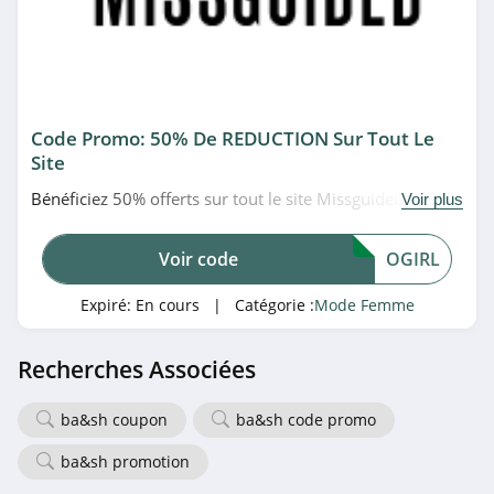
Nasty Gal
4.5
Ardène
4.2
Code Promo: 50% De REDUCTION Sur Tout Le
Site
Morgan
Bénéficiez 50% offerts sur tout le site Missguided (sauf
Voir plus
4.5
sur les soldes, playboy, marques et produits de beauté)
en utilisant ce code promo. À saisir!
MONA
Voir code
OGIRL
4.8
Expiré:
En cours
| Catégorie :
Mode Femme
Navabi
Recherches Associées
4.9
ba&sh coupon
ba&sh code promo
Penningtons
4.7
ba&sh promotion