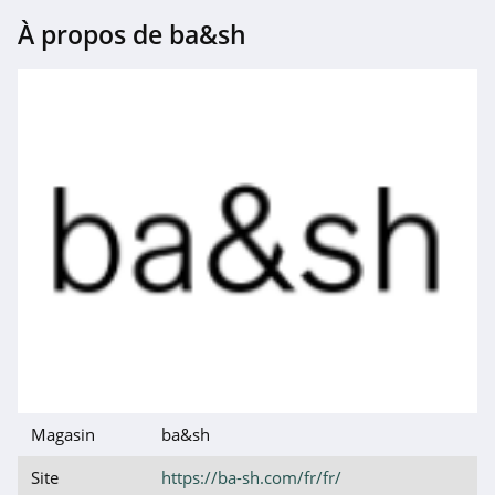
Molly Bracken
À propos de ba&sh
4.6
Petite Mendigote
4.8
Floryday
4.3
Craftine
4.4
24S
4.4
Cupshe
Magasin
ba&sh
4.2
Site
https://ba-sh.com/fr/fr/