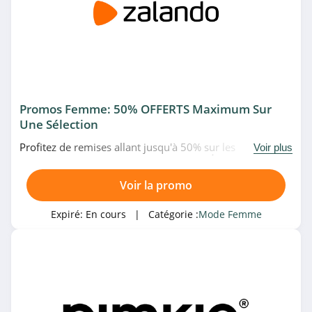
4.8
Pimkie
4.2
SHEIN
4.2
Promos Femme: 50% OFFERTS Maximum Sur
Une Sélection
Catégories associées
Jennyfer
Profitez de remises allant jusqu'à 50% sur les
Voir plus
4.5
promotions pour femme chez Zalando. À saisir!
Mode Femme
Voir la promo
Missguided
4.8
Expiré:
En cours
| Catégorie :
Mode Femme
NAF NAF
4.0
Helline