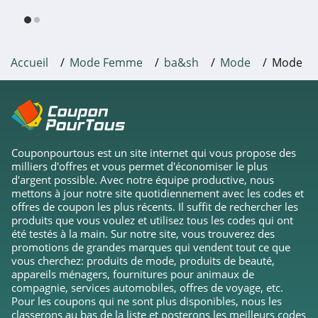
LolaLiza
4.1
Accueil
Mode Femme
ba&sh
Mode
Mode F
Vila
4.5
Stradivarius
5.0
Couponpourtous est un site internet qui vous propose des
milliers d'offres et vous permet d'économiser le plus
ba&sh
d'argent possible. Avec notre équipe productive, nous
mettons à jour notre site quotidiennement avec les codes et
4.2
offres de coupon les plus récents. Il suffit de rechercher les
produits que vous voulez et utilisez tous les codes qui ont
Dynamite Canada
été testés à la main. Sur notre site, vous trouverez des
promotions de grandes marques qui vendent tout ce que
4.0
vous cherchez: produits de mode, produits de beauté,
appareils ménagers, fournitures pour animaux de
Ever-Pretty
compagnie, services automobiles, offres de voyage, etc.
Pour les coupons qui ne sont plus disponibles, nous les
4.5
classerons au bas de la liste et posterons les meilleurs codes