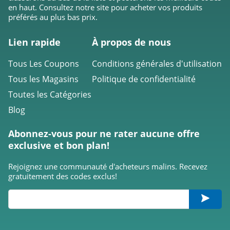
en haut. Consultez notre site pour acheter vos produits
Marie Sixtine
préférés au plus bas prix.
4.3
Lien rapide
À propos de nous
Pretty Little Thing
Tous Les Coupons
Conditions générales d'utilisation
4.2
Tous les Magasins
Politique de confidentialité
Toutes les Catégories
Witt
Blog
4.8
Abonnez-vous pour ne rater aucune offre
Sézane
exclusive et bon plan!
4.9
Rejoignez une communauté d'acheteurs malins. Recevez
La Femme
gratuitement des codes exclus!
Moderne
4.2
One Step
4.1