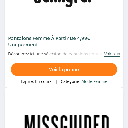
4.6
Maje
4.6
Pantalons Femme À Partir De 4,99€
Cache Cache
Uniquement
4.8
Découvrez ici une sélection de pantalons femme à partir
Voir plus
de 4,99€ uniquement chez Jennyfer. Allez-y!
Envie de Fraise
Voir la promo
4.3
Expiré:
En cours
| Catégorie :
Mode Femme
Moda Vilona
4.1
Grain de Malice
4.9