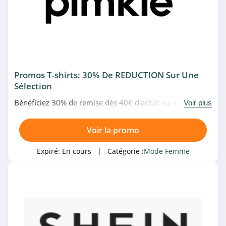
4.3
ONLY
4.4
Afibel
Promos T-shirts: 30% De REDUCTION Sur Une
4.8
Sélection
Bénéficiez 30% de remise dès 40€ d'achat sur une
Blooshop
Voir plus
sélection de T-shirts chez Pimkie. Allez-y!
5.0
Voir la promo
Bréal
Expiré:
En cours
| Catégorie :
Mode Femme
4.5
Modanisa
4.4
MS Mode