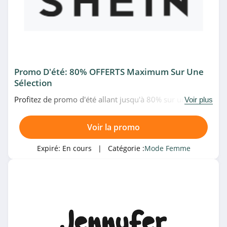
4.9
Caroll
4.3
Easy Clothes
Promo D'été: 80% OFFERTS Maximum Sur Une
Sélection
4.3
Profitez de promo d'été allant jusqu'à 80% sur une
Voir plus
KOOKAÏ
sélection d'articles chez SHEIN. Date limitée!
4.7
Voir la promo
Balsamik
Expiré:
En cours
| Catégorie :
Mode Femme
4.2
NA-KD
4.5
Maje