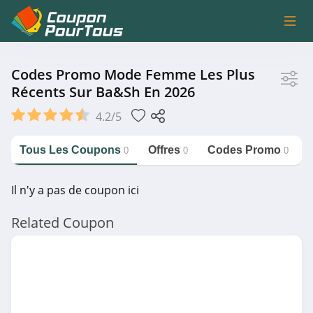
Magasin
Codes Promo Mode Femme Les Plus
Récents Sur Ba&sh En 2026
ba&sh
4.2/5
Tous Les Coupons
Offres
Codes Promo
0
0
0
Catégorie
https://couponpourtous.fr/ba-
sh/mode-femme
Il n'y a pas de coupon ici
Mode Femme
Related Coupon
Magasin associé
Zalando